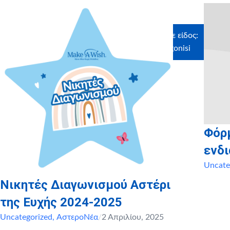
Ευχαριστούμε θερμά τους χορηγούς σε είδος:
MyIkona, Craftbox, Grand Resort Lagonisi
Φόρ
ενδ
Uncate
Νικητές Διαγωνισμού Αστέρι
της Ευχής 2024-2025
Uncategorized
,
ΑστεροΝέα
/
2 Απριλίου, 2025