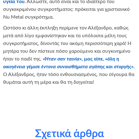
υγεία του.
Άλλωστε, αυτό είναι και το ιδιαίτερο του
συγκεκριμένου συγκροτήματος: πρόκειται για χριστιανικό
Nu Metal συγκρότημα.
Ωστόσο κι άλλη έκπληξη περίμενε τον Αλέξανδρο, καθώς
μετά από λίγο εμφανίστηκαν και τα υπόλοιπα μέλη τους
συγκροτήματος, δίνοντάς του ακόμη περισσότερη χαρά! Η
μητέρα του δεν πίστευε πόσο χαρούμενο και συγκινημένο
ήταν το παιδί της.
«
Ήταν σαν ταινία
», μας είπε, «
όλη η
οικογένεια γέμισε έντονα συναισθήματα αγάπης και στοργής
».
Ο Αλέξανδρος, ήταν τόσο ενθουσιασμένος, που σίγουρα θα
θυμάται αυτή τη μέρα και θα τη διηγείται!
θερμά όλα τα σχολεία που συμμετείχαν στο πρόγραμμα
Αστέρι της Ευχής και με την υποστήριξή τους εκπληρώσαμε
Σχετικά άρθρα
την παρούσα ευχή