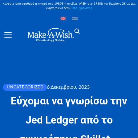
Καλέστε από σταθερό ή κινητό στο 19808 ή στείλτε WISH στο 19808 και δωρίστε 2€ με μια
κλήση ή ένα SMS,
Όροι χρέωσης
6 Δεκεμβρίου, 2023
UNCATEGORIZED
Εύχομαι να γνωρίσω την
Jed Ledger από το