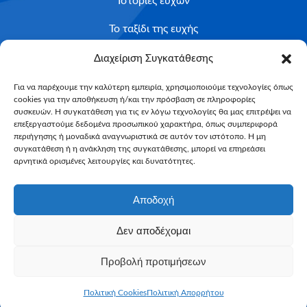
Ιστορίες ευχών
Το ταξίδι της ευχής
Κριτήρια Καταλληλότητας
Διαχείριση Συγκατάθεσης
Υποβολή Αιτήματος
Για να παρέχουμε την καλύτερη εμπειρία, χρησιμοποιούμε τεχνολογίες όπως
cookies για την αποθήκευση ή/και την πρόσβαση σε πληροφορίες
NEWSLETTER
συσκευών. Η συγκατάθεση για τις εν λόγω τεχνολογίες θα μας επιτρέψει να
Email*
επεξεργαστούμε δεδομένα προσωπικού χαρακτήρα, όπως συμπεριφορά
περιήγησης ή μοναδικά αναγνωριστικά σε αυτόν τον ιστότοπο. Η μη
συγκατάθεση ή η ανάκληση της συγκατάθεσης, μπορεί να επηρεάσει
αρνητικά ορισμένες λειτουργίες και δυνατότητες.
Αποδοχή
Δεν αποδέχομαι
Make-A-Wish Greece © 2025
Προβολή προτιμήσεων
All Rights Reserved
Web Magic by
Toulange
Πολιτική Cookies
Πολιτική Απορρήτου