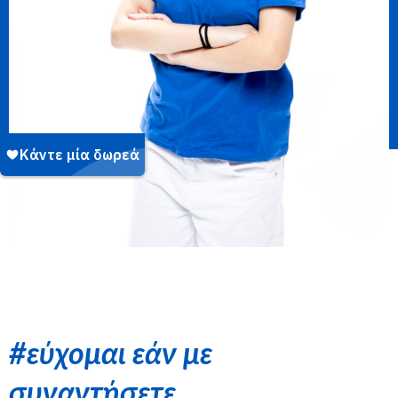
#εύχομαι εάν με
συναντήσετε…