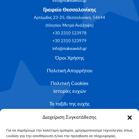
info@makeawish.gr
Γραφείο Θεσσαλονίκης
Αρτέμιδος 23-25, Θεσσαλονίκη, 54644
(πλησίον Μετρό Ανάληψη)
+30 2310 523978
+30 2310 523979
info@makeawish.gr
Όροι Χρήσης
Πολιτική Απορρήτου
Πολιτική Cookies
Ιστορίες ευχών
Το ταξίδι της ευχής
Κριτήρια Καταλληλότητας
Διαχείριση Συγκατάθεσης
Υποβολή Αιτήματος
Για να παρέχουμε την καλύτερη εμπειρία, χρησιμοποιούμε τεχνολογίες όπως
cookies για την αποθήκευση ή/και την πρόσβαση σε πληροφορίες
NEWSLETTER