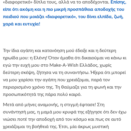
«διαφορετικό» δίπλα τους, αλλά να το αποδέχονται.
Επίσης,
είπε ότι ακόμη και η πιο μικρή προσπάθεια αποδοχής του
παιδιού που μοιάζει «διαφορετικό», του δίνει ελπίδα, ζωή,
χαρά και ευτυχία!
Την ίδια αγάπη και κατανόηση μού έδειξε και η δεύτερη
ηρωίδα μου: η Ελένη! Όταν έμαθα ότι δικαιούμαι να κάνω κι
εγώ την ευχή μου στο Make-A-Wish Ελλάδος, χωρίς
δεύτερη σκέψη, ζήτησα να τη συναντήσω. Ήξερα ότι μπορεί
να μου χαρίσει την αγάπη που χρειάζομαι, παρά τον
περιορισμένο χρόνο της. Τη θαύμαζα για τη φωνή και την
προσωπικότητά της πάρα πολύ καιρό.
Μετά από μήνες αναμονής, η στιγμή έφτασε! Στη
συνάντησή μας, η μαμά μου κρυφά της εξήγησε ότι δεν έχω
νιώσει ποτέ την αποδοχή από τον κόσμο και πως σε αυτό
χρειάζομαι τη βοήθειά της. Έτσι, μία άκρως μυστική