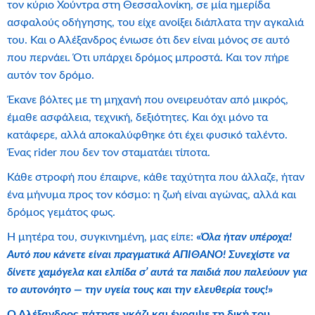
τον κύριο Χούντρα στη Θεσσαλονίκη, σε μία ημερίδα
ασφαλούς οδήγησης, του είχε ανοίξει διάπλατα την αγκαλιά
του. Και ο Αλέξανδρος ένιωσε ότι δεν είναι μόνος σε αυτό
που περνάει. Ότι υπάρχει δρόμος μπροστά. Και τον πήρε
αυτόν τον δρόμο.
Έκανε βόλτες με τη μηχανή που ονειρευόταν από μικρός,
έμαθε ασφάλεια, τεχνική, δεξιότητες. Και όχι μόνο τα
κατάφερε, αλλά αποκαλύφθηκε ότι έχει φυσικό ταλέντο.
Ένας rider που δεν τον σταματάει τίποτα.
Κάθε στροφή που έπαιρνε, κάθε ταχύτητα που άλλαζε, ήταν
ένα μήνυμα προς τον κόσμο: η ζωή είναι αγώνας, αλλά και
δρόμος γεμάτος φως.
Η μητέρα του, συγκινημένη, μας είπε:
«
Όλα ήταν υπέροχα!
Αυτό που κάνετε είναι πραγματικά ΑΠΙΘΑΝΟ! Συνεχίστε να
δίνετε χαμόγελα και ελπίδα σ’ αυτά τα παιδιά που παλεύουν για
το αυτονόητο — την υγεία τους και την ελευθερία τους!
»
Ο Αλέξανδρος πάτησε γκάζι και έγραψε τη δική του