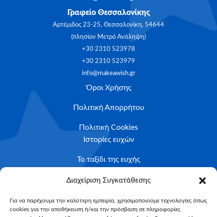
Γραφείο Θεσσαλονίκης
Αρτέμιδος 23-25, Θεσσαλονίκη, 54644
(πλησίον Μετρό Ανάληψη)
+30 2310 523978
+30 2310 523979
info@makeawish.gr
Όροι Χρήσης
Πολιτική Απορρήτου
Πολιτική Cookies
Ιστορίες ευχών
Το ταξίδι της ευχής
Κριτήρια Καταλληλότητας
Διαχείριση Συγκατάθεσης
Υποβολή Αιτήματος
Για να παρέχουμε την καλύτερη εμπειρία, χρησιμοποιούμε τεχνολογίες όπως
cookies για την αποθήκευση ή/και την πρόσβαση σε πληροφορίες
NEWSLETTER