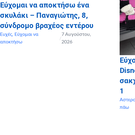
Εύχομαι να αποκτήσω ένα
σκυλάκι – Παναγιώτης, 8,
σύνδρομο βραχέος εντέρου
Ευχές
,
Εύχομαι να
7 Αυγούστου,
/
αποκτήσω
2026
Εύχο
Disn
σακ
1
Αστερ
πάω