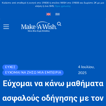
Καλέστε από σταθερό ή κινητό στο 19808 ή στείλτε WISH στο 19808 και δωρίστε 2€ με μια
κλήση ή ένα SMS,
Όροι χρέωσης
4 Ιουλίου,
ΕΥΧΈΣ
2025
ΕΎΧΟΜΑΙ ΝΑ ΖΉΣΩ ΜΙΑ ΕΜΠΕΙΡΊΑ
Εύχομαι να κάνω μαθήματα
ασφαλούς οδήγησης με τον