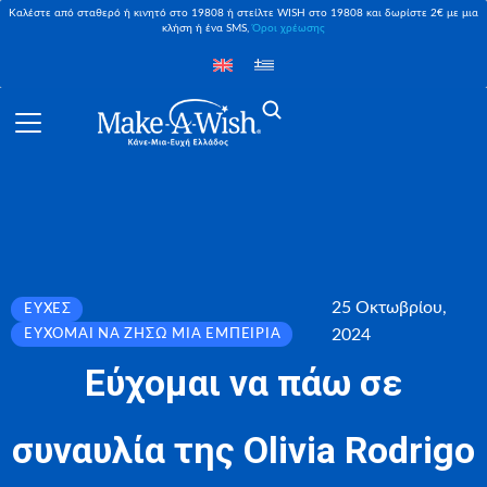
Καλέστε από σταθερό ή κινητό στο 19808 ή στείλτε WISH στο 19808 και δωρίστε 2€ με μια
κλήση ή ένα SMS,
Όροι χρέωσης
25 Οκτωβρίου,
ΕΥΧΈΣ
2024
ΕΎΧΟΜΑΙ ΝΑ ΖΉΣΩ ΜΙΑ ΕΜΠΕΙΡΊΑ
Εύχομαι να πάω σε
συναυλία της Olivia Rodrigo