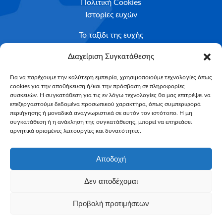
Πολιτική Cookies
Ιστορίες ευχών
Το ταξίδι της ευχής
Κριτήρια Καταλληλότητας
Διαχείριση Συγκατάθεσης
Υποβολή Αιτήματος
Για να παρέχουμε την καλύτερη εμπειρία, χρησιμοποιούμε τεχνολογίες όπως
cookies για την αποθήκευση ή/και την πρόσβαση σε πληροφορίες
NEWSLETTER
συσκευών. Η συγκατάθεση για τις εν λόγω τεχνολογίες θα μας επιτρέψει να
Email*
επεξεργαστούμε δεδομένα προσωπικού χαρακτήρα, όπως συμπεριφορά
περιήγησης ή μοναδικά αναγνωριστικά σε αυτόν τον ιστότοπο. Η μη
συγκατάθεση ή η ανάκληση της συγκατάθεσης, μπορεί να επηρεάσει
αρνητικά ορισμένες λειτουργίες και δυνατότητες.
Αποδοχή
Δεν αποδέχομαι
Make-A-Wish Greece © 2025
Προβολή προτιμήσεων
All Rights Reserved
Web Magic by
Toulange