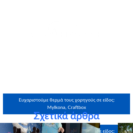
θερμά όλους όσοι συμμετείχαν στο “Bazaraki Μας” τον
Ιούνιο 2024 για την προσφορά τους και τη συγκινητική
ανταπόκριση στην πρωτοβουλία της
Ginger
Communications
, του Φίλιππου Ιωάννου και της Μαίρης
Συνατσάκη.
Ευχαριστούμε θερμά τους χορηγούς σε είδος:
MyIkona, Craftbox
Σχετικά άρθρα
Ευχαριστούμε θερμά τους χορηγούς σε είδος: