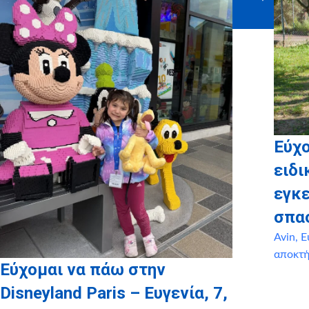
Uniglobe
Εύχ
ειδι
εγκ
σπα
Avin
,
Ε
αποκτ
Εύχομαι να πάω στην
Disneyland Paris – Ευγενία, 7,