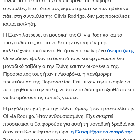
ταξιδέψει αρκετά και έχει παρευρεθεί σε διάφορες
συναυλίες. Έτσι, όταν μας εκμυστηρεύτηκε πως ήθελε να
πάει στη συναυλία της Olivia Rodrigo, δεν μας προκάλεσε
καμία έκπληξη.
Η Ελένη λατρεύει τη μουσική της Olivia Rodrigo και τα
τραγούδια της, και το να δει την αγαπημένη της
καλλιτέχνιδα από κοντά θα ήταν για εκείνη ένα
όνειρο ζωής
.
Οι νεράιδες έβαλαν τα δυνατά τους και οργάνωσαν ένα
μοναδικό ταξίδι για την Ελένη και την οικογένειά της.
Προορισμός τους ήταν η Λισαβόνα, η πανέμορφη
πρωτεύουσα της Πορτογαλίας. Εκεί, είχαν την ευκαιρία να
περιηγηθούν στην πόλη, να δουν τα διάσημα αξιοθέατα και
να δοκιμάσουν τις τοπικές γεύσεις.
Η μεγάλη στιγμή για την Ελένη, όμως, ήταν η συναυλία της
Olivia Rodrigo. Ήταν ενθουσιασμένη! Είχε σκεφτεί
προσεκτικά τι θα φορούσε για αυτή τη μοναδική βραδιά και
όταν επιτέλους έφτασε η ώρα,
η Ελένη έζησε το όνειρό της
.
Άκουσε live τα αγαπημένα της τραγούδια και δεν σταμάτησε