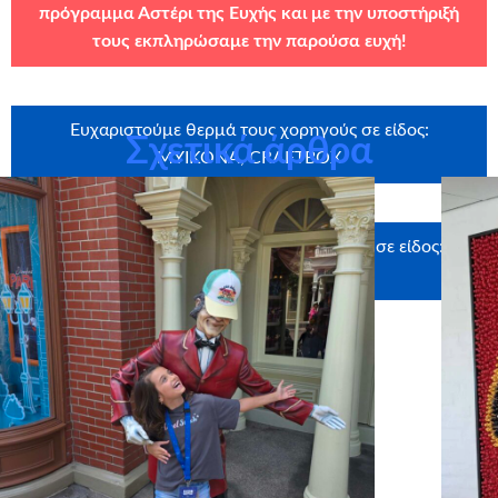
πρόγραμμα Αστέρι της Ευχής και με την υποστήριξή
τους εκπληρώσαμε την παρούσα ευχή!
Ευχαριστούμε θερμά τους χορηγούς σε είδος:
Σχετικά άρθρα
MYIKONA, CRAFTBOX
Ευχαριστούμε θερμά τους υποστηρικτές σε είδος:
UNIGLOBE