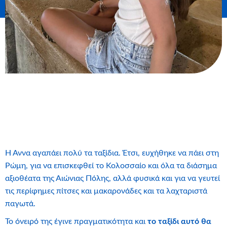
Η Άννα αγαπάει πολύ τα ταξίδια. Έτσι, ευχήθηκε να πάει στη
Ρώμη, για να επισκεφθεί το Κολοσσαίο και όλα τα διάσημα
αξιοθέατα της Αιώνιας Πόλης, αλλά φυσικά και για να γευτεί
τις περίφημες πίτσες και μακαρονάδες και τα λαχταριστά
παγωτά.
Το όνειρό της έγινε πραγματικότητα και
το ταξίδι αυτό θα