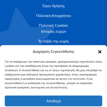
Όροι Χρήσης
Πολιτική Απορρήτου
Πολιτική Cookies
Ιστορίες ευχών
Το ταξίδι της ευχής
Κριτήρια Καταλληλότητας
Διαχείριση Συγκατάθεσης
Υποβολή Αιτήματος
Για να παρέχουμε την καλύτερη εμπειρία, χρησιμοποιούμε τεχνολογίες όπως
cookies για την αποθήκευση ή/και την πρόσβαση σε πληροφορίες
NEWSLETTER
συσκευών. Η συγκατάθεση για τις εν λόγω τεχνολογίες θα μας επιτρέψει να
Email*
επεξεργαστούμε δεδομένα προσωπικού χαρακτήρα, όπως συμπεριφορά
περιήγησης ή μοναδικά αναγνωριστικά σε αυτόν τον ιστότοπο. Η μη
συγκατάθεση ή η ανάκληση της συγκατάθεσης, μπορεί να επηρεάσει
αρνητικά ορισμένες λειτουργίες και δυνατότητες.
Αποδοχή