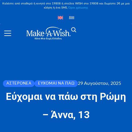
Καλέστε από σταθερό ή κινητό στο 19808 ή στείλτε WISH στο 19808 και δωρίστε 2€ με μια
κλήση ή ένα SMS,
Όροι χρέωσης
29 Αυγούστου, 2025
ΑΣΤΕΡΟΝΈΑ
ΕΎΧΟΜΑΙ ΝΑ ΠΆΩ
Εύχομαι να πάω στη Ρώμη
– Άννα, 13