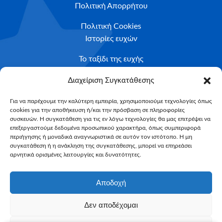
Πολιτική Απορρήτου
Πολιτική Cookies
Ιστορίες ευχών
Το ταξίδι της ευχής
Κριτήρια Καταλληλότητας
Διαχείριση Συγκατάθεσης
Υποβολή Αιτήματος
Για να παρέχουμε την καλύτερη εμπειρία, χρησιμοποιούμε τεχνολογίες όπως
cookies για την αποθήκευση ή/και την πρόσβαση σε πληροφορίες
NEWSLETTER
συσκευών. Η συγκατάθεση για τις εν λόγω τεχνολογίες θα μας επιτρέψει να
Email*
επεξεργαστούμε δεδομένα προσωπικού χαρακτήρα, όπως συμπεριφορά
περιήγησης ή μοναδικά αναγνωριστικά σε αυτόν τον ιστότοπο. Η μη
συγκατάθεση ή η ανάκληση της συγκατάθεσης, μπορεί να επηρεάσει
αρνητικά ορισμένες λειτουργίες και δυνατότητες.
Αποδοχή
Δεν αποδέχομαι
Make-A-Wish Greece © 2025