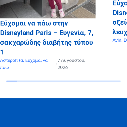
Εύχο
Disn
οξε
Εύχομαι να πάω στην
λευχ
Disneyland Paris – Ευγενία, 7,
Avin
,
Ε
σακχαρώδης διαβήτης τύπου
1
ΑστεροΝέα
,
Εύχομαι να
7 Αυγούστου,
/
πάω
2026