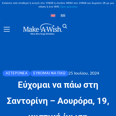
Καλέστε από σταθερό ή κινητό στο 19808 ή στείλτε WISH στο 19808 και δωρίστε 2€ με μια
κλήση ή ένα SMS,
Όροι χρέωσης
25 Ιουλίου, 2024
ΑΣΤΕΡΟΝΈΑ
ΕΎΧΟΜΑΙ ΝΑ ΠΆΩ
Εύχομαι να πάω στη
Σαντορίνη – Αουρόρα, 19,