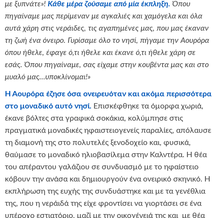
με ξυπνάτε»!
Κάθε μέρα ζούσαμε από μία έκπληξη.
Όπου
πηγαίναμε μας περίμεναν με αγκαλιές και χαμόγελα και όλα
αυτά χάρη στις νεράιδες, τις αγαπημένες μας, που μας έκαναν
τη ζωή ένα όνειρο. Γυρίσαμε όλο το νησί, πήγαμε την Αουρόρα
όπου ήθελε, έφαγε ό,τι ήθελε και έκανε ό,τι ήθελε χάρη σε
εσάς. Όπου πηγαίναμε, σας είχαμε στην κουβέντα μας και στο
μυαλό μας…υποκλίνομαι!»
Η Αουρόρα έζησε όσα ονειρευόταν και ακόμα περισσότερα
στο μοναδικό αυτό νησί.
Επισκέφθηκε τα όμορφα χωριά,
έκανε βόλτες στα γραφικά σοκάκια, κολύμπησε στις
πραγματικά μοναδικές ηφαιστειογενείς παραλίες, απόλαυσε
τη διαμονή της στο πολυτελές ξενοδοχείο και, φυσικά,
θαύμασε το μοναδικό ηλιοβασίλεμα στην Καλντέρα. Η θέα
του απέραντου γαλάζιου σε συνδυασμό με το ηφαίστειο
κόβουν την ανάσα και δημιουργούν ένα ονειρικό σκηνικό. Η
εκπλήρωση της ευχής της συνδυάστηκε και με τα γενέθλια
της, που η νεράιδά της είχε φροντίσει να γιορτάσει σε ένα
υπέροχο εστιατόριο, μαζί με την οικογένειά της και με θέα