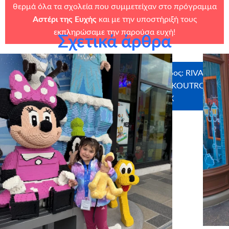
θερμά όλα τα σχολεία που συμμετείχαν στο πρόγραμμα
Αστέρι της Ευχής
και με την υποστήριξή τους
εκπληρώσαμε την παρούσα ευχή!
Σχετικά άρθρα
Ευχαριστούμε θερμά τους χορηγούς σε είδος: RIVARI
ΗΟΤEL, SEAJETS, IDOL RESTAURANT,DAKOUTROS
TRAVEL, MYIKONA, CRAFTBOX