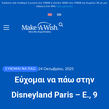
Καλέστε από σταθερό ή κινητό στο 19808 ή στείλτε WISH στο 19808 και δωρίστε 2€ με μια
κλήση ή ένα SMS,
Όροι χρέωσης
24 Οκτωβρίου, 2025
ΕΎΧΟΜΑΙ ΝΑ ΠΆΩ
Εύχομαι να πάω στην
Disneyland Paris – Ε., 9