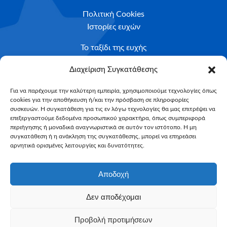
Πολιτική Cookies
Ιστορίες ευχών
Το ταξίδι της ευχής
Κριτήρια Καταλληλότητας
Διαχείριση Συγκατάθεσης
Υποβολή Αιτήματος
Για να παρέχουμε την καλύτερη εμπειρία, χρησιμοποιούμε τεχνολογίες όπως
cookies για την αποθήκευση ή/και την πρόσβαση σε πληροφορίες
NEWSLETTER
συσκευών. Η συγκατάθεση για τις εν λόγω τεχνολογίες θα μας επιτρέψει να
Email*
επεξεργαστούμε δεδομένα προσωπικού χαρακτήρα, όπως συμπεριφορά
περιήγησης ή μοναδικά αναγνωριστικά σε αυτόν τον ιστότοπο. Η μη
συγκατάθεση ή η ανάκληση της συγκατάθεσης, μπορεί να επηρεάσει
αρνητικά ορισμένες λειτουργίες και δυνατότητες.
Αποδοχή
Δεν αποδέχομαι
Make-A-Wish Greece © 2025
Προβολή προτιμήσεων
All Rights Reserved