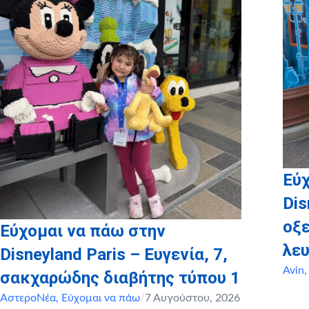
Εύχ
Dis
οξ
Εύχομαι να πάω στην
λευ
Disneyland Paris – Ευγενία, 7,
Avin
σακχαρώδης διαβήτης τύπου 1
ΑστεροΝέα
,
Εύχομαι να πάω
/
7 Αυγούστου, 2026