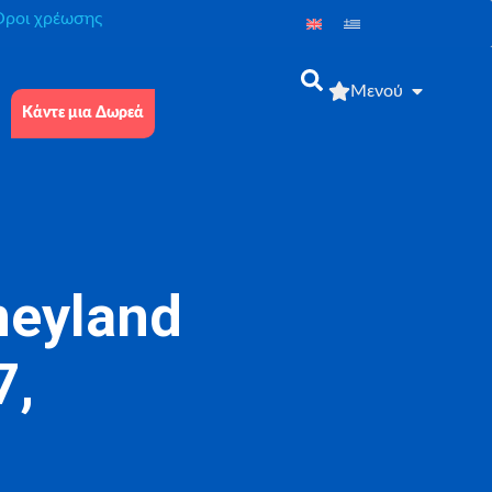
́ροι χρέωσης
Μενού
Κάντε μια Δωρεά
neyland
7,