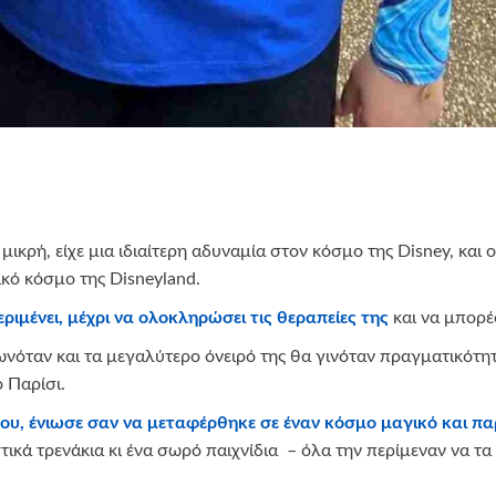
ικρή, είχε μια ιδιαίτερη αδυναμία στον κόσμο της Disney, και 
ικό κόσμο της Disneyland.
ιμένει, μέχρι να ολοκληρώσει τις θεραπείες της
και να μπορέσ
νόταν και τα μεγαλύτερο όνειρό της θα γινόταν πραγματικότητ
ο Παρίσι.
ου, ένιωσε σαν να μεταφέρθηκε σε έναν κόσμο μαγικό και π
ά τρενάκια κι ένα σωρό παιχνίδια – όλα την περίμεναν να τα ε