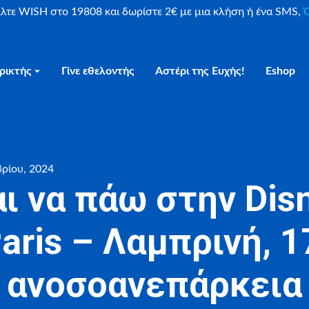
είλτε WISH στο 19808 και δωρίστε 2€ με μια κλήση ή ένα SMS,
Ο
ρικτής
Γίνε εθελοντής
Αστέρι της Ευχής!
Eshop
ρίου, 2024
ι να πάω στην Dis
aris – Λαμπρινή, 1
ανοσοανεπάρκεια