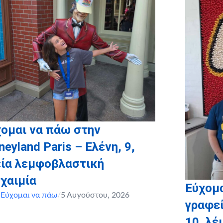
ομαι να πάω στην
neyland Paris – Ελένη, 9,
εία λεμφοβλαστική
χαιμία
Εύχομα
,
Εύχομαι να πάω
/
5 Αυγούστου, 2026
γραφεί
10, λ