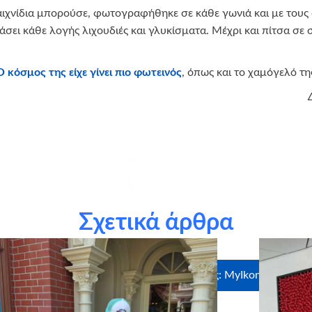
ιχνίδια μπορούσε, φωτογραφήθηκε σε κάθε γωνιά και με τους
μάσει κάθε λογής λιχουδιές και γλυκίσματα. Μέχρι και πίτσα σε
Ο κόσμος της είχε γίνει πιο φωτεινός
, όπως και το χαμόγελό τη
Σχετικά άρθρα
θερμά την την
ARLA FOODS ΕΛΛΑΣ
για τη δωρεά.
Ευχαριστούμε θερμά τους χορηγούς σε είδος: MyIkona, Uniglob