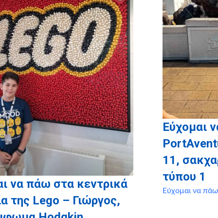
Εύχομαι ν
PortAvent
11, σακχ
τύπου 1
ι να πάω στα κεντρικά
Εύχομαι να πάω
α της Lego – Γιώργος,
έμφωμα Hodgkin