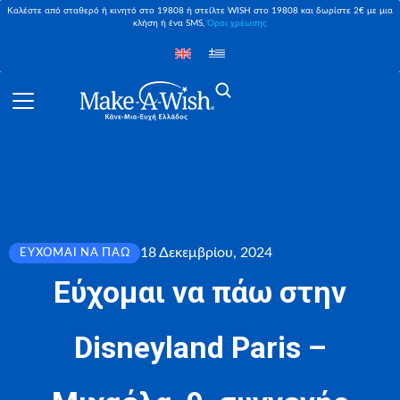
Καλέστε από σταθερό ή κινητό στο 19808 ή στείλτε WISH στο 19808 και δωρίστε 2€ με μια
κλήση ή ένα SMS,
Όροι χρέωσης
18 Δεκεμβρίου, 2024
ΕΎΧΟΜΑΙ ΝΑ ΠΆΩ
Εύχομαι να πάω στην
Disneyland Paris –