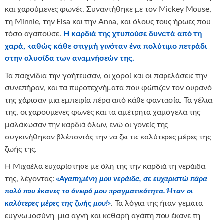
και χαρούμενες φωνές. Συναντήθηκε με τον Mickey Mouse,
τη Minnie, την Elsa και την Anna, και όλους τους ήρωες που
τόσο αγαπούσε.
Η καρδιά της χτυπούσε δυνατά από τη
χαρά, καθώς κάθε στιγμή γινόταν ένα πολύτιμο πετράδι
στην αλυσίδα των αναμνήσεών της.
Τα παιχνίδια την γοήτευσαν, οι χοροί και οι παρελάσεις την
συνεπήραν, και τα πυροτεχνήματα που φώτιζαν τον ουρανό
της χάρισαν μια εμπειρία πέρα από κάθε φαντασία. Τα γέλια
της, οι χαρούμενες φωνές και τα αμέτρητα χαμόγελά της
μαλάκωσαν την καρδιά όλων, ενώ οι γονείς της
συγκινήθηκαν βλέποντάς την να ζει τις καλύτερες μέρες της
ζωής της.
Η Μιχαέλα ευχαρίστησε με όλη της την καρδιά τη νεράιδα
της, λέγοντας:
«
Αγαπημένη μου νεράιδα, σε ευχαριστώ πάρα
πολύ που έκανες το όνειρό μου πραγματικότητα. Ήταν οι
καλύτερες μέρες της
ζω
ής μου!
»
. Τα λόγια της ήταν γεμάτα
ευγνωμοσύνη, μια αγνή και καθαρή αγάπη που έκανε τη