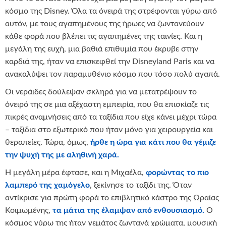
κόσμο της Disney. Όλα τα όνειρά της στρέφονται γύρω από
αυτόν, με τους αγαπημένους της ήρωες να ζωντανεύουν
κάθε φορά που βλέπει τις αγαπημένες της ταινίες. Και η
μεγάλη της ευχή, μια βαθιά επιθυμία που έκρυβε στην
καρδιά της, ήταν να επισκεφθεί την Disneyland Paris και να
ανακαλύψει τον παραμυθένιο κόσμο που τόσο πολύ αγαπά.
Οι νεράιδες δούλεψαν σκληρά για να μετατρέψουν το
όνειρό της σε μια αξέχαστη εμπειρία, που θα επισκίαζε τις
πικρές αναμνήσεις από τα ταξίδια που είχε κάνει μέχρι τώρα
– ταξίδια στο εξωτερικό που ήταν μόνο για χειρουργεία και
θεραπείες. Τώρα, όμως,
ήρθε η ώρα για κάτι που θα γέμιζε
την ψυχή της με αληθινή χαρά.
Η μεγάλη μέρα έφτασε, και η Μιχαέλα,
φορώντας το πιο
λαμπερό της χαμόγελο
, ξεκίνησε το ταξίδι της. Όταν
αντίκρισε για πρώτη φορά το επιβλητικό κάστρο της Ωραίας
Κοιμωμένης,
τα μάτια της έλαμψαν από ενθουσιασμό.
Ο
κόσμος γύρω της ήταν γεμάτος ζωντανά χρώματα, μουσική