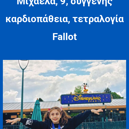
Μιχαέλα, 9, συγγενής
καρδιοπάθεια, τετραλογία
Fallot