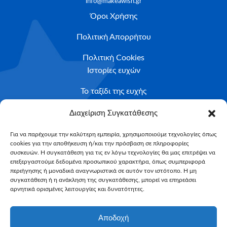
info@makeawish.gr
Όροι Χρήσης
Πολιτική Απορρήτου
Πολιτική Cookies
Ιστορίες ευχών
Το ταξίδι της ευχής
Κριτήρια Καταλληλότητας
Διαχείριση Συγκατάθεσης
Υποβολή Αιτήματος
Για να παρέχουμε την καλύτερη εμπειρία, χρησιμοποιούμε τεχνολογίες όπως
cookies για την αποθήκευση ή/και την πρόσβαση σε πληροφορίες
NEWSLETTER
συσκευών. Η συγκατάθεση για τις εν λόγω τεχνολογίες θα μας επιτρέψει να
Email*
επεξεργαστούμε δεδομένα προσωπικού χαρακτήρα, όπως συμπεριφορά
περιήγησης ή μοναδικά αναγνωριστικά σε αυτόν τον ιστότοπο. Η μη
συγκατάθεση ή η ανάκληση της συγκατάθεσης, μπορεί να επηρεάσει
αρνητικά ορισμένες λειτουργίες και δυνατότητες.
Αποδοχή