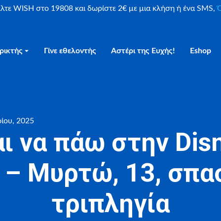
είλτε WISH στο 19808 και δωρίστε 2€ με μια κλήση ή ένα SMS,
Ο
ρικτής
Γίνε εθελοντής
Αστέρι της Ευχής!
Eshop
ίου, 2025
ι να πάω στην Dis
s – Μυρτώ, 13, σπα
τριπληγία