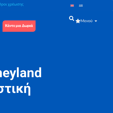
́ροι χρέωσης
Μενού
Κάντε μια Δωρεά
neyland
στική