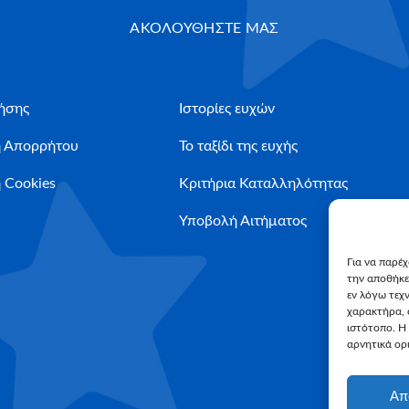
ΑΚΟΛΟΥΘΗΣΤΕ ΜΑΣ
ήσης
Ιστορίες ευχών
ή Απορρήτου
Το ταξίδι της ευχής
 Cookies
Κριτήρια Καταλληλότητας
Υποβολή Αιτήματος
Για να παρέ
την αποθήκε
εν λόγω τεχ
χαρακτήρα, 
ιστότοπο. Η
αρνητικά ορι
Απ