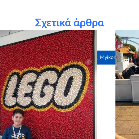
Σχετικά άρθρα
θερμά τον
ΟΠΑΠ
για τη δωρεά.
Ευχαριστούμε θερμά τους χορηγούς σε είδος: Myikona, Craftbo