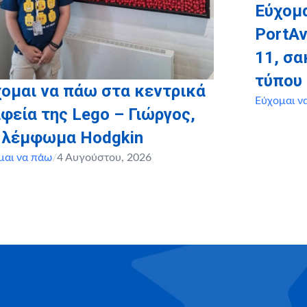
Εύχομα
PortAv
11, σ
τύπου
ομαι να πάω στα κεντρικά
Εύχομαι ν
φεία της Lego – Γιώργος,
, λέμφωμα Hodgkin
μαι να πάω
/
4 Αυγούστου, 2026