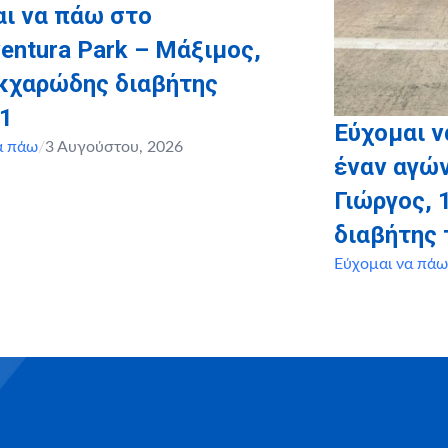
ι να πάω στο
entura Park – Μάξιμος,
ακχαρώδης διαβήτης
 1
Εύχομαι 
α πάω
/
3 Αυγούστου, 2026
έναν αγών
Γιώργος, 
διαβήτης 
Εύχομαι να πάω