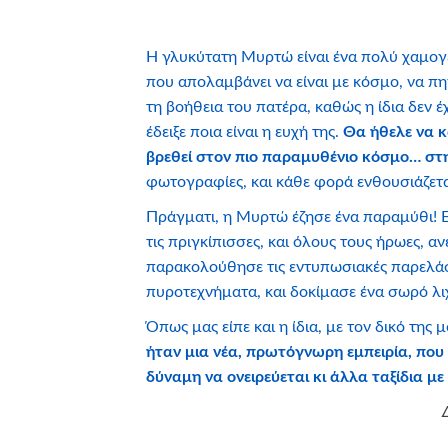
Η γλυκύτατη Μυρτώ είναι ένα πολύ χαμογε
που απολαμβάνει να είναι με κόσμο, να πηγ
τη βοήθεια του πατέρα, καθώς η ίδια δεν 
έδειξε ποια είναι η ευχή της.
Θα ήθελε να κά
βρεθεί στον πιο παραμυθένιο κόσμο… στη
φωτογραφίες, και κάθε φορά ενθουσιάζετα
Πράγματι, η Μυρτώ έζησε ένα παραμύθι! Ε
τις πριγκίπισσες, και όλους τους ήρωες, αν
παρακολούθησε τις εντυπωσιακές παρελάσ
πυροτεχνήματα, και δοκίμασε ένα σωρό λι
Όπως μας είπε και η ίδια, με τον δικό της
ήταν μια νέα, πρωτόγνωρη εμπειρία, που
δύναμη να ονειρεύεται κι άλλα ταξίδια μ