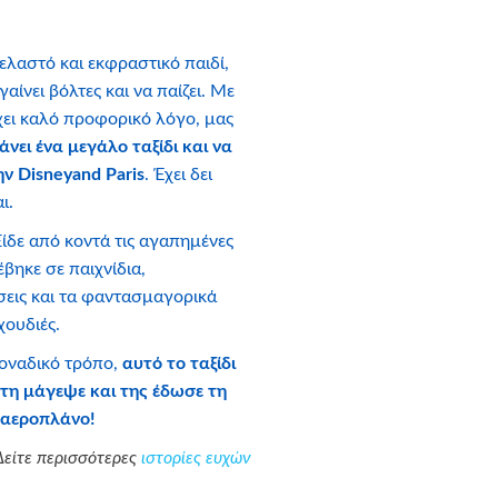
λαστό και εκφραστικό παιδί,
αίνει βόλτες και να παίζει. Με
έχει καλό προφορικό λόγο, μας
νει ένα μεγάλο ταξίδι και να
ν Disneyand Paris
. Έχει δει
ι.
ίδε από κοντά τις αγαπημένες
έβηκε σε παιχνίδια,
εις και τα φαντασμαγορικά
χουδιές.
 μοναδικό τρόπο,
αυτό το ταξίδι
 τη μάγεψε και της έδωσε τη
ε αεροπλάνο!
Δείτε περισσότερες
ιστορίες ευχών