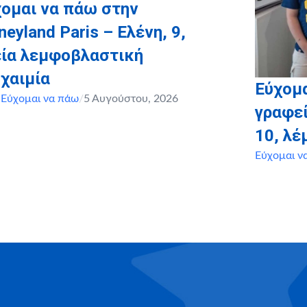
ομαι να πάω στην
neyland Paris – Ελένη, 9,
εία λεμφοβλαστική
χαιμία
Εύχομα
,
Εύχομαι να πάω
/
5 Αυγούστου, 2026
γραφεί
10, λ
Εύχομαι ν