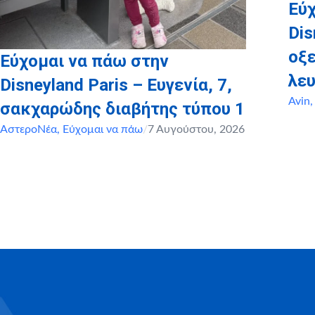
Εύχ
Dis
οξ
Εύχομαι να πάω στην
λευ
Disneyland Paris – Ευγενία, 7,
Avin
σακχαρώδης διαβήτης τύπου 1
ΑστεροΝέα
,
Εύχομαι να πάω
/
7 Αυγούστου, 2026