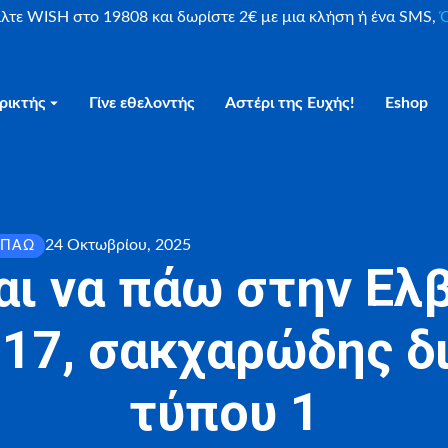
είλτε WISH στο 19808 και δωρίστε 2€ με μια κλήση ή ένα SMS,
Ο
ρικτής
Γίνε εθελοντής
Αστέρι της Ευχής!
Eshop
24 Οκτωβρίου, 2025
 ΠΆΩ
αι να πάω στην Ελβ
 17, σακχαρώδης δ
τύπου 1