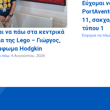
Εύχομαι ν
PortAvent
11, σακχ
τύπου 1
ι να πάω στα κεντρικά
Εύχομαι να πάω
α της Lego – Γιώργος,
έμφωμα Hodgkin
α πάω
/
4 Αυγούστου, 2026