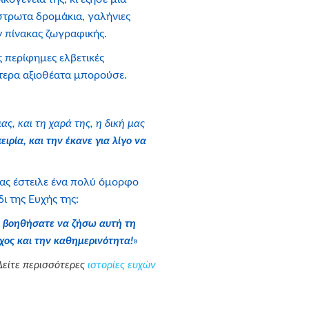
στρωτα δρομάκια, γαλήνιες
αν πίνακας ζωγραφικής.
ς περίφημες ελβετικές
τερα αξιοθέατα μπορούσε.
ς, και τη χαρά της, η δική μας
ιρία, και την έκανε για λίγο να
μας έστειλε ένα πολύ όμορφο
ι της Ευχής της:
 βοηθήσατε να ζήσω αυτή τη
χος και την καθημερινότητα!
»
Δείτε περισσότερες
ιστορίες ευχών