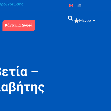
́ροι χρέωσης
Μενού
Κάντε μια Δωρεά
ετία –
ιαβήτης