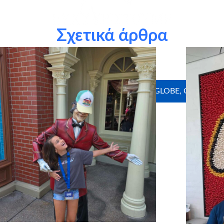
Σχετικά άρθρα
υμμετείχαν στο πρόγραμμα Αστέρι της Ευχής και με την υποσ
παρούσα ευχή.
στούμε θερμά τους χορηγούς σε είδος: UNIGLOBE, Craftbox, 