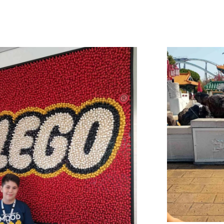
τήριξή τους εκπληρώσαμε την
myikona