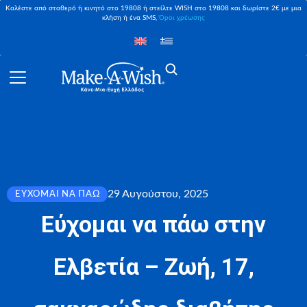
Καλέστε από σταθερό ή κινητό στο 19808 ή στείλτε WISH στο 19808 και δωρίστε 2€ με μια
κλήση ή ένα SMS,
Όροι χρέωσης
29 Αυγούστου, 2025
ΕΎΧΟΜΑΙ ΝΑ ΠΆΩ
Εύχομαι να πάω στην
Ελβετία – Ζωή, 17,