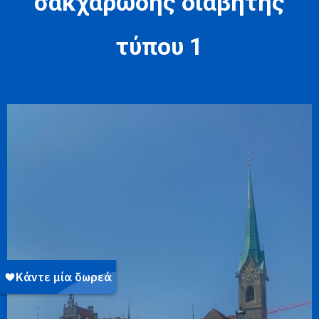
σακχαρώδης διαβήτης
τύπου 1