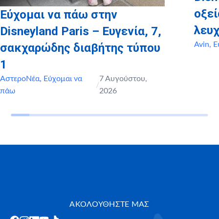
οξε
Εύχομαι να πάω στην
λευχ
Disneyland Paris – Ευγενία, 7,
Avin
,
Ε
σακχαρώδης διαβήτης τύπου
1
ΑστεροΝέα
,
Εύχομαι να
7 Αυγούστου,
/
πάω
2026
ΑΚΟΛΟΥΘΗΣΤΕ ΜΑΣ