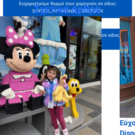
Ευχαριστούμε θερμά τους χορηγούς σε είδος:
Σχετικά άρθρα
SOFITEL, MYIKONA, CRAFTBOX
Ευχαριστούμε θερμά τους υποστηρικτές σε είδος:
UNIGLOBE
Εύχο
Disn