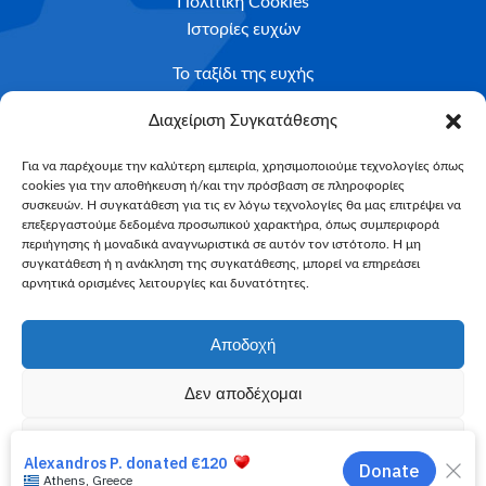
Πολιτική Cookies
Ιστορίες ευχών
Το ταξίδι της ευχής
Κριτήρια Καταλληλότητας
Διαχείριση Συγκατάθεσης
Υποβολή Αιτήματος
Για να παρέχουμε την καλύτερη εμπειρία, χρησιμοποιούμε τεχνολογίες όπως
cookies για την αποθήκευση ή/και την πρόσβαση σε πληροφορίες
NEWSLETTER
συσκευών. Η συγκατάθεση για τις εν λόγω τεχνολογίες θα μας επιτρέψει να
Email*
επεξεργαστούμε δεδομένα προσωπικού χαρακτήρα, όπως συμπεριφορά
περιήγησης ή μοναδικά αναγνωριστικά σε αυτόν τον ιστότοπο. Η μη
συγκατάθεση ή η ανάκληση της συγκατάθεσης, μπορεί να επηρεάσει
αρνητικά ορισμένες λειτουργίες και δυνατότητες.
Αποδοχή
Δεν αποδέχομαι
Make-A-Wish Greece © 2025
Προβολή προτιμήσεων
All Rights Reserved
Web Magic by
Toulange