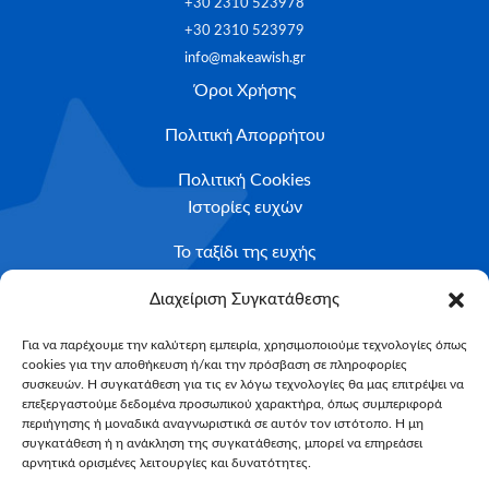
+30 2310 523978
+30 2310 523979
info@makeawish.gr
Όροι Χρήσης
Πολιτική Απορρήτου
Πολιτική Cookies
Ιστορίες ευχών
Το ταξίδι της ευχής
Κριτήρια Καταλληλότητας
Διαχείριση Συγκατάθεσης
Υποβολή Αιτήματος
Για να παρέχουμε την καλύτερη εμπειρία, χρησιμοποιούμε τεχνολογίες όπως
cookies για την αποθήκευση ή/και την πρόσβαση σε πληροφορίες
NEWSLETTER
συσκευών. Η συγκατάθεση για τις εν λόγω τεχνολογίες θα μας επιτρέψει να
Email*
επεξεργαστούμε δεδομένα προσωπικού χαρακτήρα, όπως συμπεριφορά
περιήγησης ή μοναδικά αναγνωριστικά σε αυτόν τον ιστότοπο. Η μη
συγκατάθεση ή η ανάκληση της συγκατάθεσης, μπορεί να επηρεάσει
αρνητικά ορισμένες λειτουργίες και δυνατότητες.