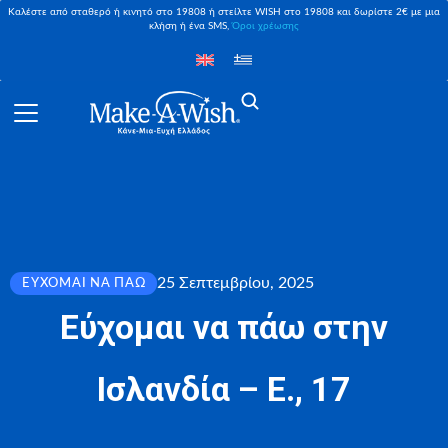
Καλέστε από σταθερό ή κινητό στο 19808 ή στείλτε WISH στο 19808 και δωρίστε 2€ με μια
κλήση ή ένα SMS,
Όροι χρέωσης
25 Σεπτεμβρίου, 2025
ΕΎΧΟΜΑΙ ΝΑ ΠΆΩ
Εύχομαι να πάω στην
Ισλανδία – Ε., 17