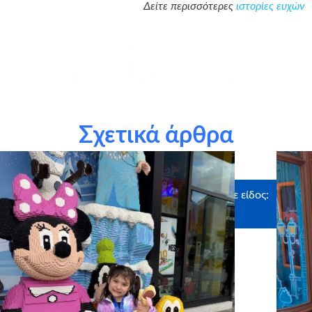
Δείτε περισσότερες
ιστορίες ευχών
θερμά τον Sir Στέλιο Χατζηιωάννου και το
Stelios
Philanthropic Foundation
για την ευγενική δωρεά, η οποία
Σχετικά άρθρα
αφιερώθηκε στην εκπλήρωση της ευχής
Ευχαριστούμε θερμά τους χορηγούς σε είδος:
MyIkona, Craftbox