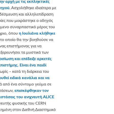
ην αρχή με τις εκπληκτικές
οδηγού
. Ασχολήθηκε ιδιαίτερα με
δέσμευση και αλληλεπίδραση
ίες που μοιράστηκε ο οδηγός
πόμενο συναρπαστικό μέρος του
ριο, όπου
η Ιουλιάνα κλήθηκε
 το οποίο θα την βοηθούσε να
νας επιστήμονας για να
εξερευνήσει τα μυστικά των
οσίωση και επέδειξε αρκετές
επιστήμης.
Είναι ένα παιδί
ωρίς – κατά τη διάρκεια του
υθεί ειδικά κανάλια και να
 από ένα σύντομο γεύμα σε
στάσεων,
επισκέφθηκαν τον
αστάσεις του ανιχνευτή ALICE
χνευτής φυσικής του CERN
ημένη στον Διεθνή Διαστημικό