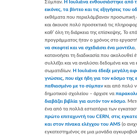
Σύμπαν.
Η Ιουλιάνα ενθουσιάστηκε από τ
εικόνες, τα βίντεο και τις εξηγήσεις του 
εκθέματα που περιελάμβαναν προσωπική 
και άκουσε πολύ προσεκτικά τις πληροφορ
καθ’ όλη τη διάρκεια της επίσκεψης. Το ε
προγράμματος ήταν ο χρόνος στο εργαστή
να σκεφτεί και να σχεδιάσει ένα μοντέλο
,
κατανοήσει τη διαδικασία που ακολουθεί έ
συλλέξει και να αναλύσει δεδομένα και να 
σωματιδίων.
Η Ιουλιάνα έδειξε μεγάλη αφ
γνώσεις
,
που είχε ήδη για τον κόσμο της 
παθιασμένο με το σύμπαν
και από πολύ ν
δημοτικού σχολείου – άρχισε να
παρακολο
διαβάζει βιβλία για αυτόν τον κόσμο.
Μετά
ένα από τα πολλά εστιατόρια των εγκατα
πρώτο επιταχυντή του CERN
,
στις εγκατ
και στον πίνακα ελέγχου του AMS
(ο ανι
εγκατεστημένος σε μια μονάδα αγκυροβολ