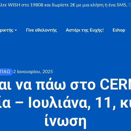
είλτε WISH στο 19808 και δωρίστε 2€ με μια κλήση ή ένα SMS,
Ο
ρικτής
Γίνε εθελοντής
Αστέρι της Ευχής!
Eshop
2 Ιανουαρίου, 2025
 ΠΆΩ
αι να πάω στο CER
α – Ιουλιάνα, 11, 
ίνωση