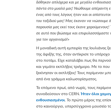
δόθηκαν απλόχερα και με μεγάλο ενθουσιασ
πάντα στο μυαλό μας! Νιώθουμε απέραντη ε
ένας από τους λόγους ήταν και οι απίστευτοι
του ταξιδιού μας! Μας έκαναν να νιώσουμε ότ
παρουσία μας εκεί τους έκανε χαρούμενους! 
σε αυτό που βιώσαμε και επιφυλασσόμαστε 
για τον οργανισμό!
»
Η μοναδική αυτή εμπειρία της Ιουλιάνας ξ
της άφιξής της, όταν αντίκρισε το υπέροχο
στο ποτάμι. Είχε καταλάβει πως θα περνού
και γεμάτο εκπλήξεις τριήμερο. Με το πο
ξεκίνησαν οι εκπλήξεις! Τους περίμεναν 
από ένα γράμμα καλωσορίσματος.
Το επόμενο πρωί, από νωρίς, τους περίμενα
συνοδεύσουν στο CERN.
Ήταν όλοι χαμογε
ενθουσιασμένοι
. Το πρώτο μέρος της επίσ
στο καινούργιο, υπερσύγχρονο μουσείο το