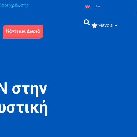
́ροι χρέωσης
Μενού
Κάντε μια Δωρεά
N στην
κυστική