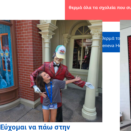
θερμά
όλα τα σχολεία που σ
Ευχαριστούμε θερμά τους χο
Oriental, Geneva Ηote
Εύχομαι να πάω στην