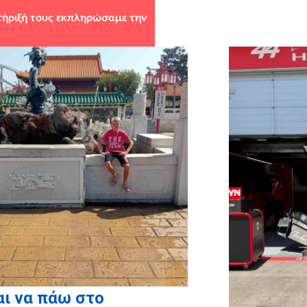
τήριξή τους εκπληρώσαμε την
υς υποστηρικτές σε είδος:
GLOBE
ι να πάω στο