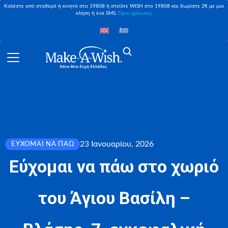
Καλέστε από σταθερό ή κινητό στο 19808 ή στείλτε WISH στο 19808 και δωρίστε 2€ με μια
κλήση ή ένα SMS,
Όροι χρέωσης
23 Ιανουαρίου, 2026
ΕΎΧΟΜΑΙ ΝΑ ΠΆΩ
Εύχομαι να πάω στο χωριό
του Άγιου Βασίλη –