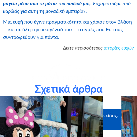
μαγεία μέσα από τα μάτια του παιδιού μας.
Ευχαριστούμε από
καρδιάς για αυτή τη μοναδική εμπειρία
».
Μια ευχή που έγινε πραγματικότητα και χάρισε στον Βλάση
— και σε όλη την οικογένειά του — στιγμές που θα τους
συντροφεύουν για πάντα.
Δείτε περισσότερες
ιστορίες ευχών
Σχετικά άρθρα
θερμά τον Κωνσταντίνο Κωνσταντινόπουλο για τη δωρεά.
Ευχαριστούμε θερμά τους χορηγούς σε είδος:
Myikona, Craftbox