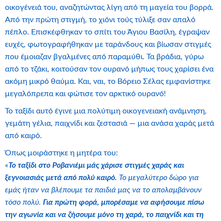
οικογένειά του, αναζητώντας λίγη από τη μαγεία του βορρά.
Από την πρώτη στιγμή, το χιόνι τούς τύλιξε σαν απαλό
πέπλο. Επισκέφθηκαν το σπίτι του Άγιου Βασίλη, έγραψαν
ευχές, φωτογραφήθηκαν με ταράνδους και βίωσαν στιγμές
που έμοιαζαν βγαλμένες από παραμύθι. Τα βράδια, γύρω
από το τζάκι, κοιτούσαν τον ουρανό μήπως τους χαρίσει ένα
ακόμη μικρό θαύμα. Και, ναι, το Βόρειο Σέλας εμφανίστηκε
μεγαλόπρεπα και φώτισε τον αρκτικό ουρανό!
Το ταξίδι αυτό έγινε μια πολύτιμη οικογενειακή ανάμνηση,
γεμάτη γέλια, παιχνίδι και ζεστασιά — μια ανάσα χαράς μετά
από καιρό.
Όπως μοιράστηκε η μητέρα του:
«
Το ταξίδι στο Ροβανιέμι μάς χάρισε στιγμές χαράς και
ξεγνοιασιάς μετά από πολύ καιρό.
Το μεγαλύτερο δώρο για
εμάς ήταν να βλέπουμε τα παιδιά μας να το απολαμβάνουν
τόσο πολύ.
Για πρώτη φορά, μπορέσαμε να αφήσουμε πίσω
την αγωνία και να ζήσουμε μόνο τη χαρά, το παιχνίδι και τη