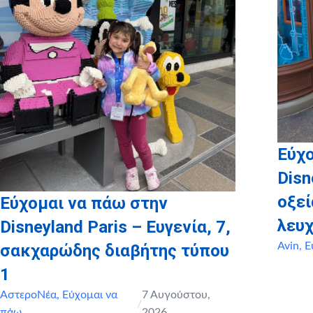
Εύχο
Disn
οξε
Εύχομαι να πάω στην
λευχ
Disneyland Paris – Ευγενία, 7,
Avin
,
Ε
σακχαρώδης διαβήτης τύπου
1
ΑστεροΝέα
,
Εύχομαι να
7 Αυγούστου,
/
πάω
2026