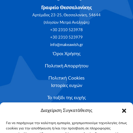
Γραφείο Θεσσαλονίκης
Αρτέμιδος 23-25, Θεσσαλονίκη, 54644
(πλησίον Μετρό Ανάληψη)
+30 2310 523978
+30 2310 523979
info@makeawish.gr
Όροι Χρήσης
Πολιτική Απορρήτου
Πολιτική Cookies
Ιστορίες ευχών
Το ταξίδι της ευχής
Κριτήρια Καταλληλότητας
Διαχείριση Συγκατάθεσης
Υποβολή Αιτήματος
Για να παρέχουμε την καλύτερη εμπειρία, χρησιμοποιούμε τεχνολογίες όπως
cookies για την αποθήκευση ή/και την πρόσβαση σε πληροφορίες
NEWSLETTER