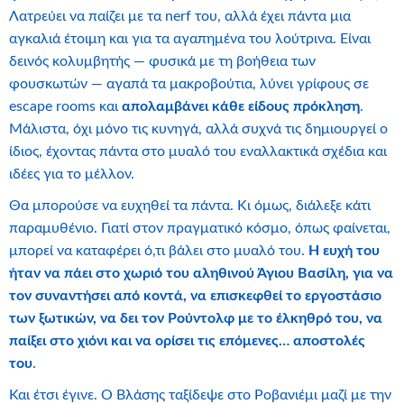
Λατρεύει να παίζει με τα nerf του, αλλά έχει πάντα μια
αγκαλιά έτοιμη και για τα αγαπημένα του λούτρινα. Είναι
δεινός κολυμβητής — φυσικά με τη βοήθεια των
φουσκωτών — αγαπά τα μακροβούτια, λύνει γρίφους σε
escape rooms και
απολαμβάνει κάθε είδους πρόκληση
.
Μάλιστα, όχι μόνο τις κυνηγά, αλλά συχνά τις δημιουργεί ο
ίδιος, έχοντας πάντα στο μυαλό του εναλλακτικά σχέδια και
ιδέες για το μέλλον.
Θα μπορούσε να ευχηθεί τα πάντα. Κι όμως, διάλεξε κάτι
παραμυθένιο. Γιατί στον πραγματικό κόσμο, όπως φαίνεται,
μπορεί να καταφέρει ό,τι βάλει στο μυαλό του.
Η ευχή του
ήταν να πάει στο χωριό του αληθινού Άγιου Βασίλη, για να
τον συναντήσει από κοντά, να επισκεφθεί το εργοστάσιο
των ξωτικών, να δει τον Ρούντολφ με το έλκηθρό του, να
παίξει στο χιόνι και να ορίσει τις επόμενες… αποστολές
του
.
Και έτσι έγινε. Ο Βλάσης ταξίδεψε στο Ροβανιέμι μαζί με την