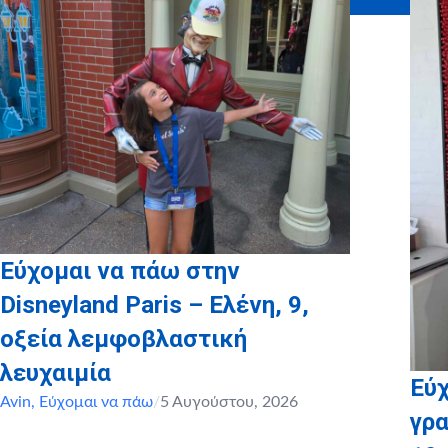
Εύχομαι να πάω στην
Disneyland Paris – Ελένη, 9,
οξεία λεμφοβλαστική
λευχαιμία
Εύχ
Avin
,
Εύχομαι να πάω
/
5 Αυγούστου, 2026
γρα