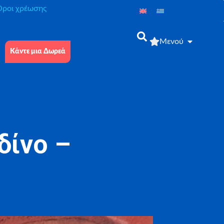
́ροι χρέωσης
Μενού
Κάντε μια Δωρεά
δίνο –