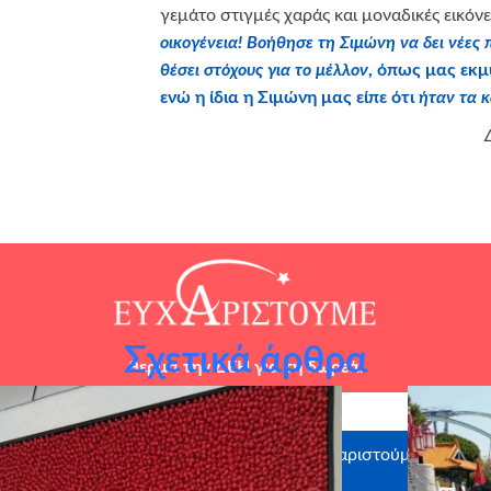
γεμάτο στιγμές χαράς και μοναδικές εικόν
οικογένεια! Βοήθησε τη Σιμώνη να δει νέες 
θέσει στόχους για το μέλλον
, όπως μας εκμ
ενώ η ίδια η Σιμώνη μας είπε ότι
ήταν τα κ
Σχετικά άρθρα
θερμά
την
ΔΕΗ
για τη δωρεά.
ρηγούς σε είδος: SOFITEL,
Ευχαριστούμε θερμά το
CRAFTBOX
UNI