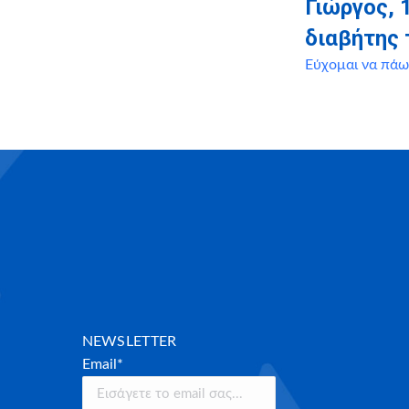
Γιώργος, 
διαβήτης 
Εύχομαι να πάω
NEWSLETTER
Email*