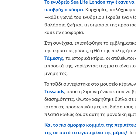
Το ενυδρείο Sea Life London την έκανε να
υποβρύχιο κόσμο.
Καρχαρίες, πολύχρωμα 
—κάθε γωνιά του ενυδρείου έκρυβε ένα νέ
θαλάσσια ζωή και τη σημασία της προστα
κάθε πληροφορία.
Στη συνέχεια, επισκέφθηκε το εμβληματι
της τεράστιας ρόδας, η θέα της πόλης ήτα
Τάμεσης
, τα ιστορικά κτίρια, οι ατελείωτ
μπροστά της, χαρίζοντας της μια εικόνα π
μνήμη της.
Το ταξίδι συνεχίστηκε στο μουσείο κέριν
Tussauds
, όπου η Σιμώνη ένιωσε σαν να 
διασημότητες. Φωτογραφήθηκε δίπλα σε 
ιστορικές προσωπικότητες και διάσημους
πλατιά καθώς ζούσε αυτή τη μοναδική εμπε
Και το πιο όμορφο κομμάτι της περιπέτειά
της σε αυτό το αγαπημένο της μέρος!
Το 