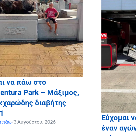
ι να πάω στο
entura Park – Μάξιμος,
ακχαρώδης διαβήτης
 1
Εύχομαι 
α πάω
/
3 Αυγούστου, 2026
έναν αγών