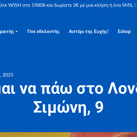
είλτε WISH στο 19808 και δωρίστε 2€ με μια κλήση ή ένα SMS,
Ο
ρικτής
Γίνε εθελοντής
Αστέρι της Ευχής!
Eshop
, 2025
αι να πάω στο Λον
Σιμώνη, 9