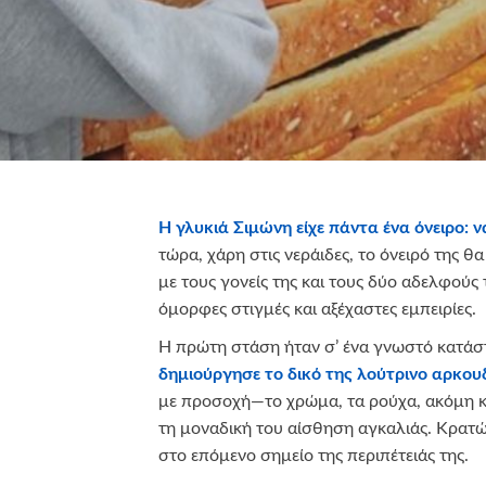
Η γλυκιά Σιμώνη είχε πάντα ένα όνειρο: ν
τώρα, χάρη στις νεράιδες, το όνειρό της θ
με τους γονείς της και τους δύο αδελφούς 
όμορφες στιγμές και αξέχαστες εμπειρίες.
Η πρώτη στάση ήταν σ’ ένα γνωστό κατά
δημιούργησε το δικό της λούτρινο αρκου
με προσοχή—το χρώμα, τα ρούχα, ακόμη κα
τη μοναδική του αίσθηση αγκαλιάς. Κρατ
στο επόμενο σημείο της περιπέτειάς της.