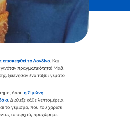
α επισκεφθεί το Λονδίνο
. Και
α γινόταν πραγματικότητα! Μαζί
της, ξεκίνησαν ένα ταξίδι γεμάτο
στημα, όπου
η Σιμώνη
δάκι
. Διάλεξε κάθε λεπτομέρεια
ι το γέμισμα, που του χάρισε
ώντας το σφιχτά, προχώρησε