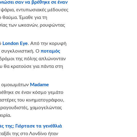
 νιώσει σαν να βρέθηκε σε έναν
ψάρια, εντυπωσιακές μέδουσες
ο θαύμα. Έμαθε για τη
σίας των ωκεανών, ρουφώντας
κό
London Eye
. Από την κορυφή
ν συγκλονιστική. Ο
ποταμός
οι δρόμοι της πόλης απλώνονταν
ου θα κρατούσε για πάντα στη
ων ομοιωμάτων
Madame
βρέθηκε σε έναν κόσμο γεμάτο
αστέρες του κινηματογράφου,
 τραγουδιστές, χαμογελώντας
ιρία.
ς της; Γιόρτασε τα γενέθλιά
ταξίδι της στο Λονδίνο ήταν