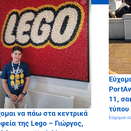
Εύχομα
PortAv
11, σ
τύπου
ομαι να πάω στα κεντρικά
Εύχομαι ν
φεία της Lego – Γιώργος,