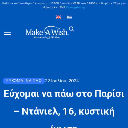
Καλέστε από σταθερό ή κινητό στο 19808 ή στείλτε WISH στο 19808 και δωρίστε 2€ με μια
κλήση ή ένα SMS,
Όροι χρέωσης
22 Ιουλίου, 2024
ΕΎΧΟΜΑΙ ΝΑ ΠΆΩ
Εύχομαι να πάω στο Παρίσι
– Ντάνιελ, 16, κυστική