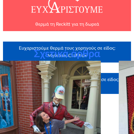
θερμά τη
Reckitt
για τη δωρεά
Ευχαριστούμε θερμά τους χορηγούς σε είδος:
Σχετικά άρθρα
MyIkona, Craftbox
Ευχαριστούμε θερμά τους υποστηρικτές σε είδος:
Uniglobe Hellas