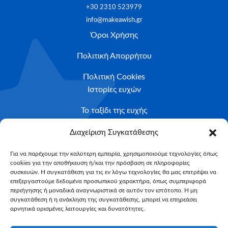
+30 2310 523979
info@makeawish.gr
Όροι Χρήσης
Πολιτική Απορρήτου
Πολιτική Cookies
Ιστορίες ευχών
Το ταξίδι της ευχής
Κριτήρια Καταλληλότητας
Διαχείριση Συγκατάθεσης
Υποβολή Αιτήματος
Για να παρέχουμε την καλύτερη εμπειρία, χρησιμοποιούμε τεχνολογίες όπως
cookies για την αποθήκευση ή/και την πρόσβαση σε πληροφορίες
NEWSLETTER
συσκευών. Η συγκατάθεση για τις εν λόγω τεχνολογίες θα μας επιτρέψει να
Email*
επεξεργαστούμε δεδομένα προσωπικού χαρακτήρα, όπως συμπεριφορά
περιήγησης ή μοναδικά αναγνωριστικά σε αυτόν τον ιστότοπο. Η μη
συγκατάθεση ή η ανάκληση της συγκατάθεσης, μπορεί να επηρεάσει
αρνητικά ορισμένες λειτουργίες και δυνατότητες.