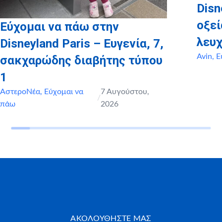
Disn
οξε
Εύχομαι να πάω στην
λευχ
Disneyland Paris – Ευγενία, 7,
Avin
,
Ε
σακχαρώδης διαβήτης τύπου
1
ΑστεροΝέα
,
Εύχομαι να
7 Αυγούστου,
/
πάω
2026
ΑΚΟΛΟΥΘΗΣΤΕ ΜΑΣ