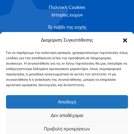
Πολιτική Cookies
Ιστορίες ευχών
Το ταξίδι της ευχής
Κριτήρια Καταλληλότητας
Διαχείριση Συγκατάθεσης
Υποβολή Αιτήματος
Για να παρέχουμε την καλύτερη εμπειρία, χρησιμοποιούμε τεχνολογίες όπως
cookies για την αποθήκευση ή/και την πρόσβαση σε πληροφορίες
NEWSLETTER
συσκευών. Η συγκατάθεση για τις εν λόγω τεχνολογίες θα μας επιτρέψει να
Email*
επεξεργαστούμε δεδομένα προσωπικού χαρακτήρα, όπως συμπεριφορά
περιήγησης ή μοναδικά αναγνωριστικά σε αυτόν τον ιστότοπο. Η μη
συγκατάθεση ή η ανάκληση της συγκατάθεσης, μπορεί να επηρεάσει
αρνητικά ορισμένες λειτουργίες και δυνατότητες.
Αποδοχή
Δεν αποδέχομαι
Make-A-Wish Greece © 2025
Προβολή προτιμήσεων
All Rights Reserved