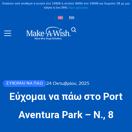
Καλέστε από σταθερό ή κινητό στο 19808 ή στείλτε WISH στο 19808 και δωρίστε 2€ με μια
κλήση ή ένα SMS,
Όροι χρέωσης
24 Οκτωβρίου, 2025
ΕΎΧΟΜΑΙ ΝΑ ΠΆΩ
Εύχομαι να πάω στο Port
Aventura Park – Ν., 8