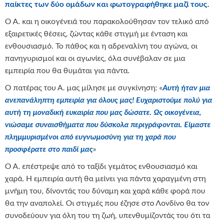
παίκτες των δύο ομάδων και φωτογραφήθηκε μαζί τους.
Ο Α. και η οικογένειά του παρακολούθησαν τον τελικό από
εξαιρετικές θέσεις, ζώντας κάθε στιγμή με ένταση και
ενθουσιασμό. Το πάθος και η αδρεναλίνη του αγώνα, οι
πανηγυρισμοί και οι αγωνίες, όλα συνέβαλαν σε μια
εμπειρία που θα θυμάται για πάντα.
Ο πατέρας του Α. μας μίλησε με συγκίνηση: «
Αυτή ήταν μια
ανεπανάληπτη εμπειρία για όλους μας! Ευχαριστούμε πολύ για
αυτή τη μοναδική ευκαιρία που μας δώσατε. Ως οικογένεια,
νιώσαμε συναισθήματα που δύσκολα περιγράφονται. Είμαστε
πλημμυρισμένοι από ευγνωμοσύνη για τη χαρά που
προσφέρατε στο παιδί μας
»
Ο Α. επέστρεψε από το ταξίδι γεμάτος ενθουσιασμό και
χαρά. Η εμπειρία αυτή θα μείνει για πάντα χαραγμένη στη
μνήμη του, δίνοντάς του δύναμη και χαρά κάθε φορά που
θα την αναπολεί. Οι στιγμές που έζησε στο Λονδίνο θα τον
συνοδεύουν για όλη του τη ζωή, υπενθυμίζοντάς του ότι τα