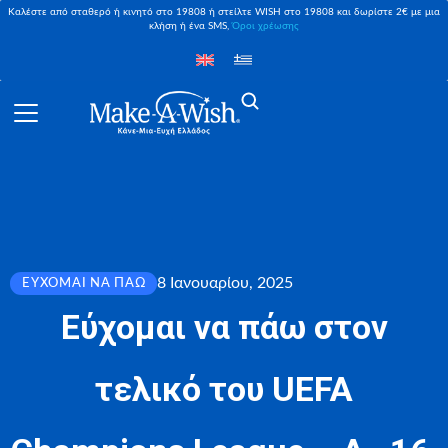
Καλέστε από σταθερό ή κινητό στο 19808 ή στείλτε WISH στο 19808 και δωρίστε 2€ με μια
κλήση ή ένα SMS,
Όροι χρέωσης
8 Ιανουαρίου, 2025
ΕΎΧΟΜΑΙ ΝΑ ΠΆΩ
Εύχομαι να πάω στον
τελικό του UEFA