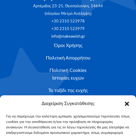
Αρτέμιδος 23-25, Θεσσαλονίκη, 54644
(πλησίον Μετρό Ανάληψη)
+30 2310 523978
+30 2310 523979
info@makeawish.gr
Όροι Χρήσης
Πολιτική Απορρήτου
Πολιτική Cookies
Ιστορίες ευχών
Το ταξίδι της ευχής
Κριτήρια Καταλληλότητας
Διαχείριση Συγκατάθεσης
Υποβολή Αιτήματος
Για να παρέχουμε την καλύτερη εμπειρία, χρησιμοποιούμε τεχνολογίες όπως
cookies για την αποθήκευση ή/και την πρόσβαση σε πληροφορίες
NEWSLETTER
συσκευών. Η συγκατάθεση για τις εν λόγω τεχνολογίες θα μας επιτρέψει να
Email*
επεξεργαστούμε δεδομένα προσωπικού χαρακτήρα, όπως συμπεριφορά