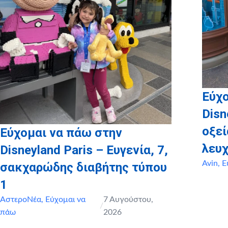
Εύχο
Disn
οξε
Εύχομαι να πάω στην
λευχ
Disneyland Paris – Ευγενία, 7,
Avin
,
Ε
σακχαρώδης διαβήτης τύπου
1
ΑστεροΝέα
,
Εύχομαι να
7 Αυγούστου,
/
πάω
2026