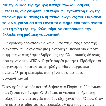
Με την ομάδα της έχει ήδη πετύχει πολλά: βραβεία,
μετάλλια, αναγνώριση. Και τώρα,
η μεγαλύτερη ευχή της
ήταν να βρεθεί στους Ολυμπιακούς Αγώνες του Παρισιού
το 2024, για να δει από κοντά το άθλημα που τόσο αγαπά
και τη φίλη της, την Καλομοίρα, να εκπροσωπεί την
Ελλάδα στη ρυθμική γυμναστική.
Οι νεράιδες φρόντισαν να κάνουν το ταξίδι της ευχής της
αξέχαστο και κανόνισαν μία μοναδική εμπειρία για εκείνη:
συμμετείχε στις λαμπαδηδρομίες της Ολυμπιακής Φλόγας,
που έγιναν στο ΚΠΙΣΝ. Έτρεξε παρέα με την τ. Πρόεδρο του
οργανισμού, κρατώντας τη φλόγα! Μία πραγματικά
ανεπανάληπτη εμπειρία, που γέννησε απίστευτα
συναισθήματα!
Όταν ήρθε ο καιρός και ταξίδεψαν στο Παρίσι, η Εύα ένιωσε
πως ζούσε ένα όνειρο. Οι δρόμοι, οι γεύσεις, οι ήχοι της
πόλης έδιναν μια μαγεία που δεν είχε ξαναζήσει. Όμως, όταν
μπήκε στο στάδιο για να παρακολουθήσει τους αγώνες,