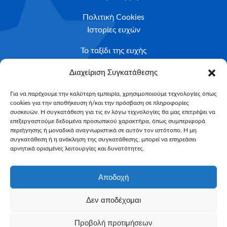
Πολιτική Cookies
Ιστορίες ευχών
Το ταξίδι της ευχής
Κριτήρια Καταλληλότητας
Διαχείριση Συγκατάθεσης
Υποβολή Αιτήματος
Για να παρέχουμε την καλύτερη εμπειρία, χρησιμοποιούμε τεχνολογίες όπως
cookies για την αποθήκευση ή/και την πρόσβαση σε πληροφορίες
NEWSLETTER
συσκευών. Η συγκατάθεση για τις εν λόγω τεχνολογίες θα μας επιτρέψει να
Email*
επεξεργαστούμε δεδομένα προσωπικού χαρακτήρα, όπως συμπεριφορά
περιήγησης ή μοναδικά αναγνωριστικά σε αυτόν τον ιστότοπο. Η μη
συγκατάθεση ή η ανάκληση της συγκατάθεσης, μπορεί να επηρεάσει
αρνητικά ορισμένες λειτουργίες και δυνατότητες.
Αποδοχή
Δεν αποδέχομαι
Make-A-Wish Greece © 2025
Προβολή προτιμήσεων
All Rights Reserved