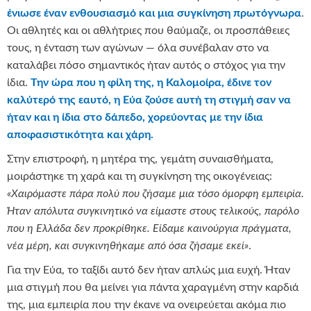
ένιωσε έναν ενθουσιασμό και μια συγκίνηση πρωτόγνωρα
.
Οι αθλητές και οι αθλήτριες που θαύμαζε, οι προσπάθειες
τους, η ένταση των αγώνων — όλα συνέβαλαν στο να
καταλάβει πόσο σημαντικός ήταν αυτός ο στόχος για την
ίδια.
Την ώρα που η φίλη της, η Καλομοίρα, έδινε τον
καλύτερό της εαυτό, η Εύα ζούσε αυτή τη στιγμή σαν να
ήταν και η ίδια στο δάπεδο, χορεύοντας με την ίδια
αποφασιστικότητα και χάρη.
Στην επιστροφή, η μητέρα της, γεμάτη συναισθήματα,
μοιράστηκε τη χαρά και τη συγκίνηση της οικογένειας:
«Χαιρόμαστε πάρα πολύ που ζήσαμε μια τόσο όμορφη εμπειρία.
Ήταν απόλυτα συγκινητικό να είμαστε στους τελικούς, παρόλο
που η Ελλάδα δεν προκρίθηκε. Είδαμε καινούργια πράγματα,
νέα μέρη, και συγκινηθήκαμε από όσα ζήσαμε εκεί»
.
Για την Εύα, το ταξίδι αυτό δεν ήταν απλώς μια ευχή. Ήταν
μια στιγμή που θα μείνει για πάντα χαραγμένη στην καρδιά
της, μια εμπειρία που την έκανε να ονειρεύεται ακόμα πιο