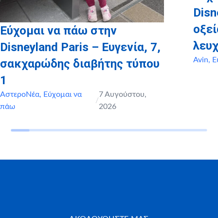
Disn
οξε
Εύχομαι να πάω στην
λευχ
Disneyland Paris – Ευγενία, 7,
Avin
,
Ε
σακχαρώδης διαβήτης τύπου
1
ΑστεροΝέα
,
Εύχομαι να
7 Αυγούστου,
/
πάω
2026