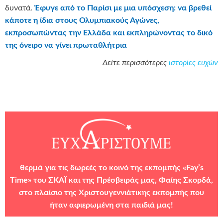
δυνατά.
Έφυγε από το Παρίσι με μια υπόσχεση: να βρεθεί
κάποτε η ίδια στους Ολυμπιακούς Αγώνες,
εκπροσωπώντας την Ελλάδα και εκπληρώνοντας το δικό
της όνειρο να γίνει πρωταθλήτρια
Δείτε περισσότερες
ιστορίες ευχών
θερμά για τις δωρεές το κοινό της εκπομπής «Fay’s
Time» του ΣΚΑΪ και της Πρέσβειράς μας, Φαίης Σκορδά,
στο πλαίσιο της Χριστουγεννιάτικης εκπομπής που
ήταν αφιερωμένη στα παιδιά μας!