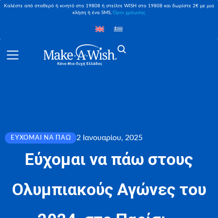
Καλέστε από σταθερό ή κινητό στο 19808 ή στείλτε WISH στο 19808 και δωρίστε 2€ με μια
κλήση ή ένα SMS,
Όροι χρέωσης
2 Ιανουαρίου, 2025
ΕΎΧΟΜΑΙ ΝΑ ΠΆΩ
Εύχομαι να πάω στους
Ολυμπιακούς Αγώνες του