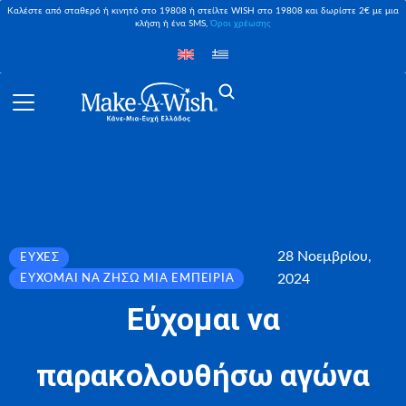
Καλέστε από σταθερό ή κινητό στο 19808 ή στείλτε WISH στο 19808 και δωρίστε 2€ με μια
κλήση ή ένα SMS,
Όροι χρέωσης
28 Νοεμβρίου,
ΕΥΧΈΣ
2024
ΕΎΧΟΜΑΙ ΝΑ ΖΉΣΩ ΜΙΑ ΕΜΠΕΙΡΊΑ
Εύχομαι να
παρακολουθήσω αγώνα