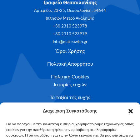
Γραφείο Θεσσαλονίκης
Αρτέμιδος 23-25, Θεσσαλονίκη, 54644
(πλησίον Μετρό Ανάληψη)
+30 2310 523978
+30 2310 523979
info@makeawish.gr
Όροι Χρήσης
Πολιτική Απορρήτου
Πολιτική Cookies
Ιστορίες ευχών
Το ταξίδι της ευχής
Κριτήρια Καταλληλότητας
Διαχείριση Συγκατάθεσης
Υποβολή Αιτήματος
Για να παρέχουμε την καλύτερη εμπειρία, χρησιμοποιούμε τεχνολογίες όπως
cookies για την αποθήκευση ή/και την πρόσβαση σε πληροφορίες
NEWSLETTER
συσκευών. Η συγκατάθεση για τις εν λόγω τεχνολογίες θα μας επιτρέψει να
Email*