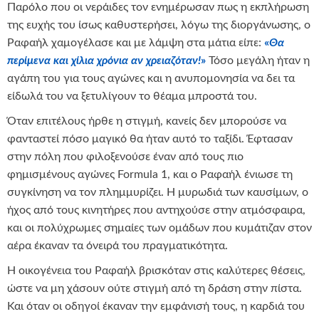
Παρόλο που οι νεράιδες τον ενημέρωσαν πως η εκπλήρωση
της ευχής του ίσως καθυστερήσει, λόγω της διοργάνωσης, ο
Ραφαήλ χαμογέλασε και με λάμψη στα μάτια είπε:
«
Θα
περίμενα και χίλια χρόνια αν χρειαζόταν!
»
Τόσο μεγάλη ήταν η
αγάπη του για τους αγώνες και η ανυπομονησία να δει τα
είδωλά του να ξετυλίγουν το θέαμα μπροστά του.
Όταν επιτέλους ήρθε η στιγμή, κανείς δεν μπορούσε να
φανταστεί πόσο μαγικό θα ήταν αυτό το ταξίδι. Έφτασαν
στην πόλη που φιλοξενούσε έναν από τους πιο
φημισμένους αγώνες Formula 1, και ο Ραφαήλ ένιωσε τη
συγκίνηση να τον πλημμυρίζει. Η μυρωδιά των καυσίμων, ο
ήχος από τους κινητήρες που αντηχούσε στην ατμόσφαιρα,
και οι πολύχρωμες σημαίες των ομάδων που κυμάτιζαν στον
αέρα έκαναν τα όνειρά του πραγματικότητα.
Η οικογένεια του Ραφαήλ βρισκόταν στις καλύτερες θέσεις,
ώστε να μη χάσουν ούτε στιγμή από τη δράση στην πίστα.
Και όταν οι οδηγοί έκαναν την εμφάνισή τους, η καρδιά του