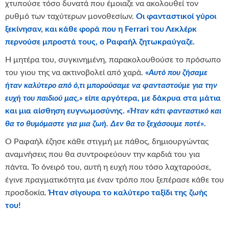
χτυπούσε τόσο δυνατά που έμοιαζε να ακολουθεί τον
ρυθμό των ταχύτερων μονοθεσίων.
Οι φανταστικοί γύροι
ξεκίνησαν, και κάθε φορά που η Ferrari του Λεκλέρκ
περνούσε μπροστά τους, ο Ραφαήλ ζητωκραύγαζε.
Η μητέρα του, συγκινημένη, παρακολουθούσε το πρόσωπο
του γιου της να ακτινοβολεί από χαρά.
«
Αυτό που ζήσαμε
ήταν καλύτερο από ό,τι μπορούσαμε να φανταστούμε για την
ευχή του παιδιού μας,»
είπε αργότερα, με δάκρυα στα μάτια
και μια αίσθηση ευγνωμοσύνης.
«Ήταν κάτι φανταστικό και
θα το θυμόμαστε για μια ζωή. Δεν θα το ξεχάσουμε ποτέ
».
Ο Ραφαήλ έζησε κάθε στιγμή με πάθος, δημιουργώντας
αναμνήσεις που θα συντροφεύουν την καρδιά του για
πάντα. Το όνειρό του, αυτή η ευχή που τόσο λαχταρούσε,
έγινε πραγματικότητα με έναν τρόπο που ξεπέρασε κάθε του
προσδοκία.
Ήταν σίγουρα το καλύτερο ταξίδι της ζωής
του!