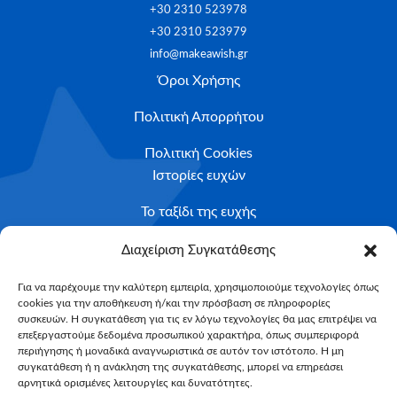
+30 2310 523978
+30 2310 523979
info@makeawish.gr
Όροι Χρήσης
Πολιτική Απορρήτου
Πολιτική Cookies
Ιστορίες ευχών
Το ταξίδι της ευχής
Κριτήρια Καταλληλότητας
Διαχείριση Συγκατάθεσης
Υποβολή Αιτήματος
Για να παρέχουμε την καλύτερη εμπειρία, χρησιμοποιούμε τεχνολογίες όπως
cookies για την αποθήκευση ή/και την πρόσβαση σε πληροφορίες
NEWSLETTER
συσκευών. Η συγκατάθεση για τις εν λόγω τεχνολογίες θα μας επιτρέψει να
Email*
επεξεργαστούμε δεδομένα προσωπικού χαρακτήρα, όπως συμπεριφορά
περιήγησης ή μοναδικά αναγνωριστικά σε αυτόν τον ιστότοπο. Η μη
συγκατάθεση ή η ανάκληση της συγκατάθεσης, μπορεί να επηρεάσει
αρνητικά ορισμένες λειτουργίες και δυνατότητες.