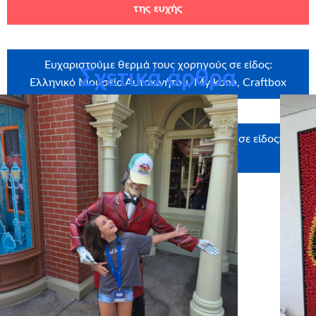
της ευχής
Ευχαριστούμε θερμά τους χορηγούς σε είδος:
Σχετικά άρθρα
Ελληνικό Μουσείο Αυτοκινήτου, MyIkona, Craftbox
Ευχαριστούμε θερμά τους υποστηρικτές σε είδος:
Uniglobe