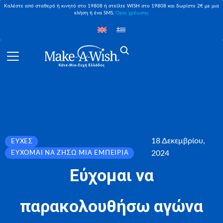
Καλέστε από σταθερό ή κινητό στο 19808 ή στείλτε WISH στο 19808 και δωρίστε 2€ με μια
κλήση ή ένα SMS,
Όροι χρέωσης
18 Δεκεμβρίου,
ΕΥΧΈΣ
2024
ΕΎΧΟΜΑΙ ΝΑ ΖΉΣΩ ΜΙΑ ΕΜΠΕΙΡΊΑ
Εύχομαι να
παρακολουθήσω αγώνα