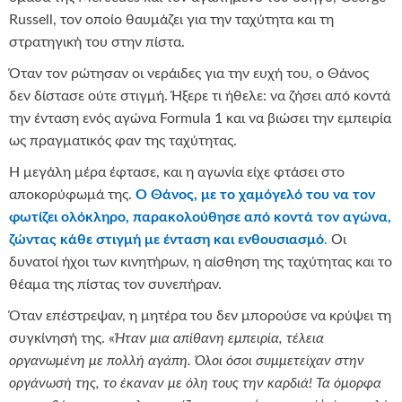
Russell, τον οποίο θαυμάζει για την ταχύτητα και τη
στρατηγική του στην πίστα.
Όταν τον ρώτησαν οι νεράιδες για την ευχή του, ο Θάνος
δεν δίστασε ούτε στιγμή. Ήξερε τι ήθελε: να ζήσει από κοντά
την ένταση ενός αγώνα Formula 1 και να βιώσει την εμπειρία
ως πραγματικός φαν της ταχύτητας.
Η μεγάλη μέρα έφτασε, και η αγωνία είχε φτάσει στο
αποκορύφωμά της.
Ο Θάνος, με το χαμόγελό του να τον
φωτίζει ολόκληρο, παρακολούθησε από κοντά τον αγώνα,
ζώντας κάθε στιγμή με ένταση και ενθουσιασμό
.
Οι
δυνατοί ήχοι των κινητήρων, η αίσθηση της ταχύτητας και το
θέαμα της πίστας τον συνεπήραν.
Όταν επέστρεψαν, η μητέρα του δεν μπορούσε να κρύψει τη
συγκίνησή της. «
Ήταν μια απίθανη εμπειρία, τέλεια
οργανωμένη με πολλή αγάπη. Όλοι όσοι συμμετείχαν στην
οργάνωσή της, το έκαναν με όλη τους την καρδιά! Τα όμορφα