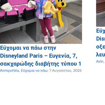
Εύχ
Dis
οξ
Εύχομαι να πάω στην
λευ
Disneyland Paris – Ευγενία, 7,
Avin
σακχαρώδης διαβήτης τύπου 1
ΑστεροΝέα
,
Εύχομαι να πάω
/
7 Αυγούστου, 2026