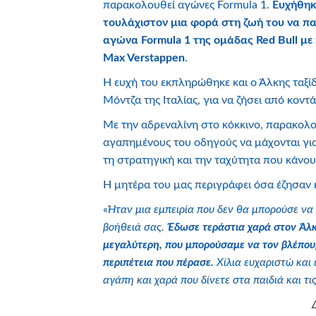
παρακολουθεί αγώνες Formula 1.
Ευχήθηκε
τουλάχιστον μια φορά στη ζωή του να π
αγώνα Formula 1 της ομάδας Red Bull με
Max Verstappen
.
Η ευχή του εκπληρώθηκε και ο Άλκης ταξίδ
Μόντζα της Ιταλίας, για να ζήσει από κοντ
Με την αδρεναλίνη στο κόκκινο, παρακολ
αγαπημένους του οδηγούς να μάχονται για 
τη στρατηγική και την ταχύτητα που κάνου
Η μητέρα του μας περιγράφει όσα έζησαν 
«
Ήταν μια εμπειρία που δεν θα μπορούσε να
βοήθειά σας.
Έδωσε τεράστια χαρά στον Άλκ
μεγαλύτερη, που μπορούσαμε να τον βλέπου
περιπέτεια που πέρασε.
Χίλια ευχαριστώ και
αγάπη και χαρά που δίνετε στα παιδιά και τις