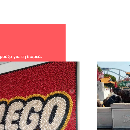
φούζο για τη δωρεά.
υς υποστηρικτές σε είδος:
 AIRLINES