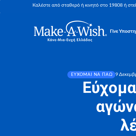
Καλέστε από σταθερό ή κινητό στο 19808 ή στ
Γίνε Υποστη
9 Δεκεμβ
ΕΎΧΟΜΑΙ ΝΑ ΠΆΩ
Εύχομα
αγώνα
λ