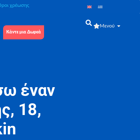
́ροι χρέωσης
Μενού
Κάντε μια Δωρεά
σω έναν
ς, 18,
in