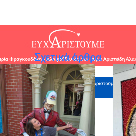
Σχετικά άρθρα
αρία Φραγκουδάκη – Αλαφούζου και τον κύριο Αριστείδη Αλα
ς χορηγούς σε είδος:
Ευχαριστούμε θερμά το
CRAFTBOX
AEGEAN