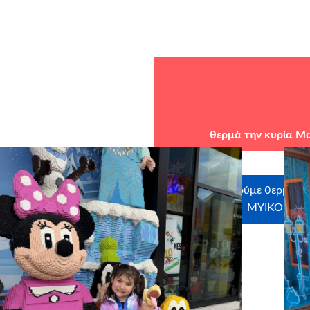
θερμά
την κυρία Μ
Ευχαριστούμε θερμά του
MYIKONA, 