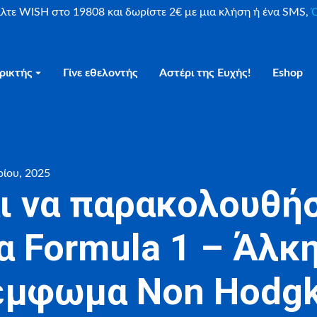
είλτε WISH στο 19808 και δωρίστε 2€ με μια κλήση ή ένα SMS,
Ο
ρικτής
Γίνε εθελοντής
Αστέρι της Ευχής!
Eshop
ρίου, 2025
ι να παρακολουθή
 Formula 1 – Άλκη
έμφωμα Non Hodgk