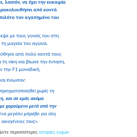
, λοιπόν, να έχει την ευκαιρία
αρακολουθήσει από κοντά
 πιλότο τον αγαπημένο του
εψε με τους γονείς του στη
ά τη μαγεία του αγώνα.
ούθησε από πολύ κοντά τους
τη νίκη και βίωσε την ένταση,
ν την F1 μοναδική.
και ένιωσαν:
 πραγματοποιηθεί χωρίς τη
η, και σε εμάς ακόμα
με χαρούμενο μετά από την
 ένα μεγάλο μπράβο για όλη
 οικογένειες τους
».
Δείτε περισσότερες
ιστορίες ευχών