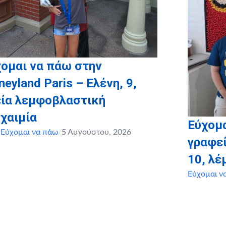
ομαι να πάω στην
neyland Paris – Ελένη, 9,
εία λεμφοβλαστική
χαιμία
Εύχομα
,
Εύχομαι να πάω
/
5 Αυγούστου, 2026
γραφεί
10, λ
Εύχομαι ν