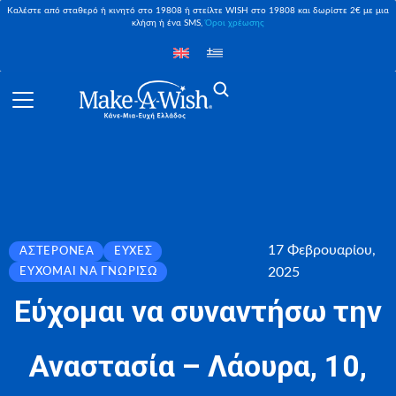
Καλέστε από σταθερό ή κινητό στο 19808 ή στείλτε WISH στο 19808 και δωρίστε 2€ με μια
κλήση ή ένα SMS,
Όροι χρέωσης
17 Φεβρουαρίου,
ΑΣΤΕΡΟΝΈΑ
ΕΥΧΈΣ
2025
ΕΎΧΟΜΑΙ ΝΑ ΓΝΩΡΊΣΩ
Εύχομαι να συναντήσω την
Αναστασία – Λάουρα, 10,