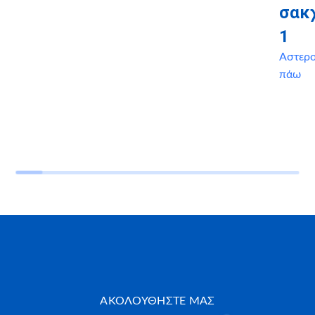
σακ
1
Αστερ
πάω
ΑΚΟΛΟΥΘΗΣΤΕ ΜΑΣ