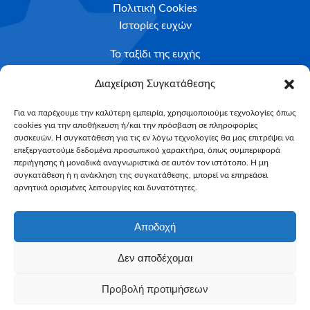
Πολιτική Cookies
Ιστορίες ευχών
Το ταξίδι της ευχής
Κριτήρια Καταλληλότητας
Διαχείριση Συγκατάθεσης
Υποβολή Αιτήματος
Για να παρέχουμε την καλύτερη εμπειρία, χρησιμοποιούμε τεχνολογίες όπως
cookies για την αποθήκευση ή/και την πρόσβαση σε πληροφορίες
NEWSLETTER
συσκευών. Η συγκατάθεση για τις εν λόγω τεχνολογίες θα μας επιτρέψει να
Email*
επεξεργαστούμε δεδομένα προσωπικού χαρακτήρα, όπως συμπεριφορά
περιήγησης ή μοναδικά αναγνωριστικά σε αυτόν τον ιστότοπο. Η μη
συγκατάθεση ή η ανάκληση της συγκατάθεσης, μπορεί να επηρεάσει
αρνητικά ορισμένες λειτουργίες και δυνατότητες.
Αποδοχή
Δεν αποδέχομαι
Make-A-Wish Greece © 2025
Προβολή προτιμήσεων
All Rights Reserved
Web Magic by
Toulange