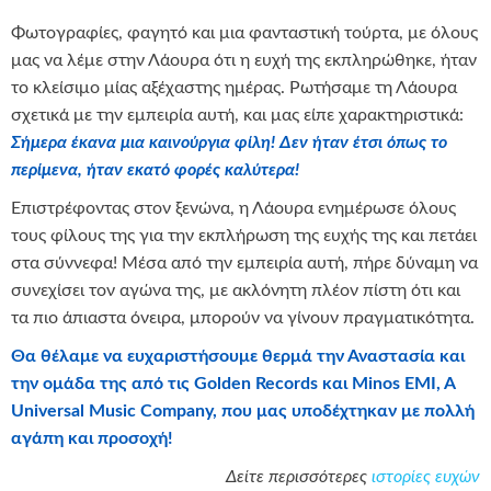
Φωτογραφίες, φαγητό και μια φανταστική τούρτα, με όλους
μας να λέμε στην Λάουρα ότι η ευχή της εκπληρώθηκε, ήταν
το κλείσιμο μίας αξέχαστης ημέρας. Ρωτήσαμε τη Λάουρα
σχετικά με την εμπειρία αυτή, και μας είπε χαρακτηριστικά:
Σήμερα έκανα μια καινούργια φίλη!
Δεν ήταν έτσι
όπως το
περίμενα, ήταν εκατό φορές καλύτερα!
Επιστρέφοντας στον ξενώνα, η Λάουρα ενημέρωσε όλους
τους φίλους της για την εκπλήρωση της ευχής της και πετάει
στα σύννεφα! Μέσα από την εμπειρία αυτή, πήρε δύναμη να
συνεχίσει τον αγώνα της, με ακλόνητη πλέον πίστη ότι και
τα πιο άπιαστα όνειρα, μπορούν να γίνουν πραγματικότητα.
Θα θέλαμε να ευχαριστήσουμε θερμά την Αναστασία και
την ομάδα της από τις Golden Records και Minos EMI, A
Universal Music Company, που μας υποδέχτηκαν με πολλή
αγάπη και προσοχή!
Δείτε περισσότερες
ιστορίες ευχών