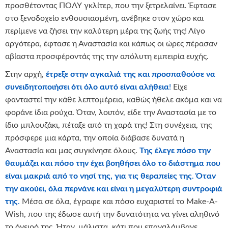
προσθέτοντας ΠΟΛΥ γκλίτερ, που την ξετρελαίνει. Έφτασε
στο ξενοδοχείο ενθουσιασμένη, ανέβηκε στον χώρο και
περίμενε να ζήσει την καλύτερη μέρα της ζωής της! Λίγο
αργότερα, έφτασε η Αναστασία και κάπως οι ώρες πέρασαν
αβίαστα προσφέροντάς της την απόλυτη εμπειρία ευχής.
Στην αρχή,
έτρεξε στην αγκαλιά της και προσπαθούσε να
συνειδητοποιήσει ότι όλο αυτό είναι αλήθεια
!
Είχε
φανταστεί την κάθε λεπτομέρεια, καθώς ήθελε ακόμα και να
φοράνε ίδια ρούχα. Όταν, λοιπόν, είδε την Αναστασία με το
ίδιο μπλουζάκι, πέταξε από τη χαρά της! Στη συνέχεια, της
πρόσφερε μια κάρτα, την οποία διάβασε δυνατά η
Αναστασία και μας συγκίνησε όλους.
Της έλεγε πόσο την
θαυμάζει και πόσο την έχει βοηθήσει όλο το διάστημα που
είναι μακριά από το νησί της, για τις θεραπείες της
.
Όταν
την ακούει, όλα περνάνε και είναι η μεγαλύτερη συντροφιά
της
.
Μέσα σε όλα, έγραφε και πόσο ευχαριστεί το Make-A-
Wish, που της έδωσε αυτή την δυνατότητα να γίνει αληθινό
το όνειρό της. Ήταν, μάλιστα, κάτι που επαναλάμβανε