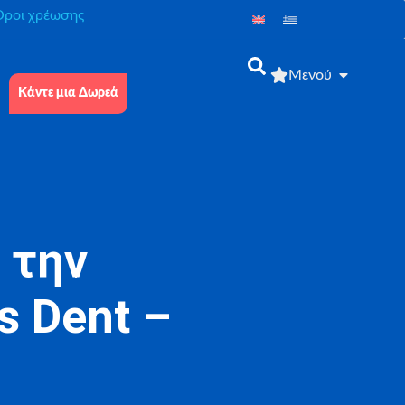
́ροι χρέωσης
Μενού
Κάντε μια Δωρεά
 την
s Dent –