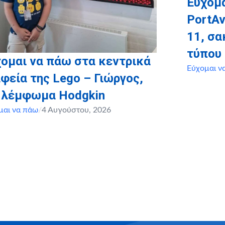
Εύχομα
PortAv
11, σ
τύπου
ομαι να πάω στα κεντρικά
Εύχομαι ν
φεία της Lego – Γιώργος,
, λέμφωμα Hodgkin
μαι να πάω
/
4 Αυγούστου, 2026