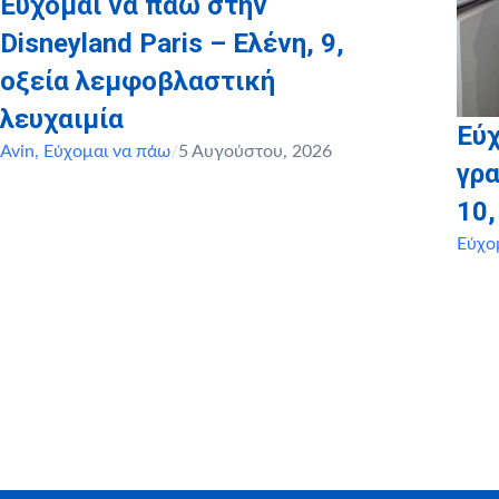
Εύχομαι να πάω στην
Disneyland Paris – Ελένη, 9,
οξεία λεμφοβλαστική
λευχαιμία
Εύχ
Avin
,
Εύχομαι να πάω
/
5 Αυγούστου, 2026
γρα
10
Εύχο