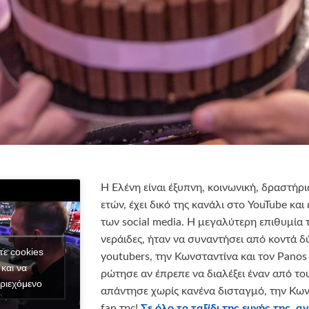
Η Ελένη είναι έξυπνη, κοινωνική, δραστήρι
ετών, έχει δικό της κανάλι στο YouTube και
των social media. Η μεγαλύτερη επιθυμία τ
νεράιδες, ήταν να συναντήσει από κοντά 
τε cookies
youtubers, την Κωνσταντίνα και τον Panos
και να
ρώτησε αν έπρεπε να διαλέξει έναν από το
ριεχόμενο
απάντησε χωρίς κανένα δισταγμό, την Κων
fan της!
Σε όλο το ταξίδι της ευχής της, 