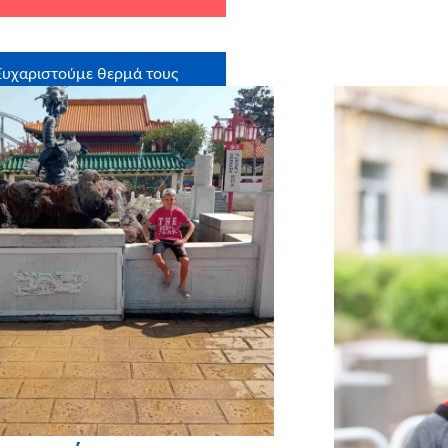
Ευχαριστούμε θερμά τους
στηρικτές σε είδος: Redloop
Creative Agency