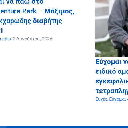
ι να πάω στο
entura Park – Μάξιμος,
ακχαρώδης διαβήτης
 1
α πάω
/
3 Αυγούστου, 2026
Εύχομαι 
ειδικό αμ
εγκεφαλι
τετραπλη
Ευχές
,
Εύχομαι