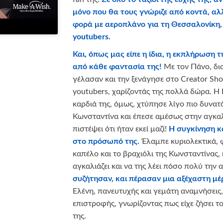
μόνο που θα τους γνώριζε από κοντά, αλ
φορά με αεροπλάνο για τη Θεσσαλονίκη,
youtubers.
Και, όπως μας είπε η ίδια, η εκπλήρωση τ
από κάθε φαντασία της!
Με τον Πάνο, δι
γέλασαν και την ξενάγησε στο Creator Sho
youtubers, χαρίζοντάς της πολλά δώρα. Η
καρδιά της, όμως, χτύπησε λίγο πιο δυνατ
Κωνσταντίνα και έπεσε αμέσως στην αγκα
πιστέψει ότι ήταν εκεί μαζί!
Η συγκίνηση κ
στο πρόσωπό της.
Έλαμπε κυριολεκτικά, 
καπέλο και το βραχιόλι της Κωνσταντίνας,
αγκαλιάζει και να της λέει πόσο πολύ την 
συζήτησαν, και πέρασαν μια αξέχαστη μέ
Ελένη, πανευτυχής και γεμάτη αναμνήσεις
επιστροφής, γνωρίζοντας πως είχε ζήσει τ
της.