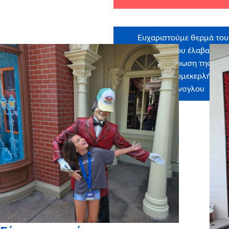
Ευχαριστούμε θερμά του
εθελοντές που έλαβαν μέ
στην εκπλήρωση της ευχή
Μαρία Περμεκερλή, Εύα
Μάνογλου