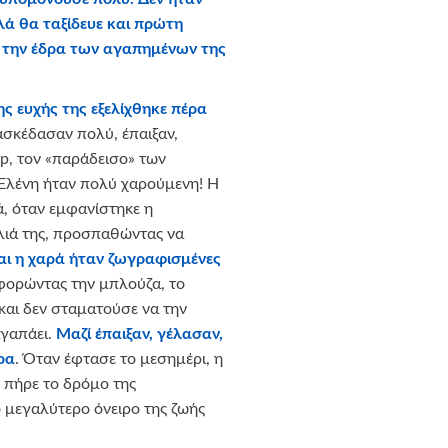
λά θα ταξίδευε και πρώτη
 την έδρα των αγαπημένων της
ης ευχής της εξελίχθηκε πέρα
ασκέδασαν πολύ, έπαιξαν,
p, τον «παράδεισο» των
 Ελένη ήταν πολύ χαρούμενη! Η
ά, όταν εμφανίστηκε η
λιά της, προσπαθώντας να
αι η χαρά ήταν ζωγραφισμένες
φορώντας την μπλούζα, το
 και δεν σταματούσε να την
αγαπάει.
Μαζί έπαιξαν, γέλασαν,
ρα
. Όταν έφτασε το μεσημέρι, η
, πήρε το δρόμο της
ο μεγαλύτερο όνειρο της ζωής