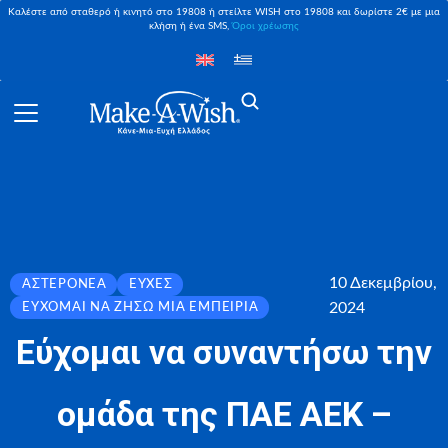
Καλέστε από σταθερό ή κινητό στο 19808 ή στείλτε WISH στο 19808 και δωρίστε 2€ με μια
κλήση ή ένα SMS,
Όροι χρέωσης
10 Δεκεμβρίου,
ΑΣΤΕΡΟΝΈΑ
ΕΥΧΈΣ
2024
ΕΎΧΟΜΑΙ ΝΑ ΖΉΣΩ ΜΙΑ ΕΜΠΕΙΡΊΑ
Εύχομαι να συναντήσω την
ομάδα της ΠΑΕ ΑΕΚ –