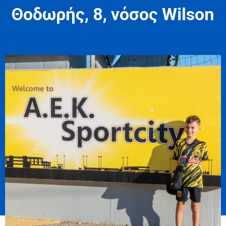
Θοδωρής, 8, νόσος Wilson