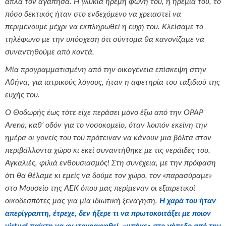
απλά τον αγάπησα. Η γλυκιά ήρεμη φωνή του, η ηρεμία του, το
πόσο δεκτικός ήταν στο ενδεχόμενο να χρειαστεί να
περιμένουμε μέχρι να εκπληρωθεί η ευχή του. Κλείσαμε το
τηλέφωνο με την υπόσχεση ότι σύντομα θα κανονίζαμε να
συναντηθούμε από κοντά.
Μία προγραμματισμένη από την οικογένεια επίσκεψη στην
Αθήνα, για ιατρικούς λόγους, ήταν η αφετηρία του ταξιδιού της
ευχής του.
Ο Θοδωρής έως τότε είχε περάσει μόνο έξω από την
OPAP
Arena
, καθ’ οδόν για το νοσοκομείο, όταν λοιπόν εκείνη την
ημέρα οι γονείς του τού πρότειναν να κάνουν μια βόλτα στον
περιβάλλοντα χώρο κι εκεί συναντήθηκε με τις νεράιδες του.
Αγκαλιές, φιλιά ενθουσιασμός! Στη συνέχεια, με την πρόφαση
ότι θα θέλαμε κι εμείς να δούμε τον χώρο, τον «παρασύραμε»
στο Μουσείο της ΑΕΚ όπου μας περίμεναν οι εξαιρετικοί
οικοδεσπότες μας για μία ιδιωτική ξενάγηση.
Η χαρά του ήταν
απερίγραπτη, έτρεχε, δεν ήξερε τι να πρωτοκοιτάξει με ποιον