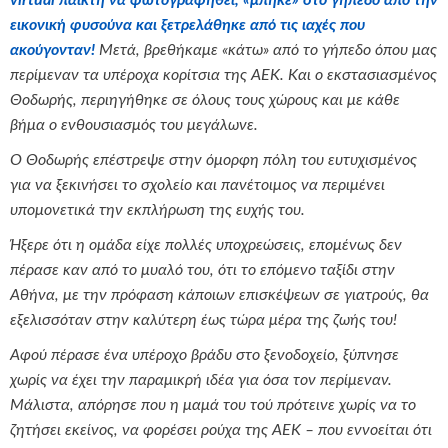
virtual
παίκτη να φωτογραφηθεί, «μπήκε» στο γήπεδο από την
εικονική φυσούνα και ξετρελάθηκε από τις ιαχές που
ακούγονταν!
Μετά, βρεθήκαμε «κάτω» από το γήπεδο όπου μας
περίμεναν τα υπέροχα κορίτσια της ΑΕΚ. Και ο εκστασιασμένος
Θοδωρής, περιηγήθηκε σε όλους τους χώρους και με κάθε
βήμα ο ενθουσιασμός του μεγάλωνε.
Ο Θοδωρής επέστρεψε στην όμορφη πόλη του ευτυχισμένος
για να ξεκινήσει το σχολείο και πανέτοιμος να περιμένει
υπομονετικά την εκπλήρωση της ευχής του.
Ήξερε ότι η ομάδα είχε πολλές υποχρεώσεις, επομένως δεν
πέρασε καν από το μυαλό του, ότι το επόμενο ταξίδι στην
Αθήνα, με την πρόφαση κάποιων επισκέψεων σε γιατρούς, θα
εξελισσόταν στην καλύτερη έως τώρα μέρα της ζωής του!
Αφού πέρασε ένα υπέροχο βράδυ στο ξενοδοχείο, ξύπνησε
χωρίς να έχει την παραμικρή ιδέα για όσα τον περίμεναν.
Μάλιστα, απόρησε που η μαμά του τού πρότεινε χωρίς να το
ζητήσει εκείνος, να φορέσει ρούχα της ΑΕΚ – που εννοείται ότι