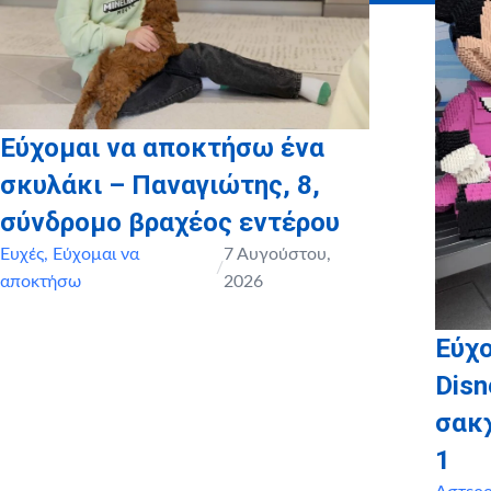
Εύχομαι να αποκτήσω ένα
σκυλάκι – Παναγιώτης, 8,
σύνδρομο βραχέος εντέρου
Ευχές
,
Εύχομαι να
7 Αυγούστου,
/
αποκτήσω
2026
Εύχο
Disn
σακ
1