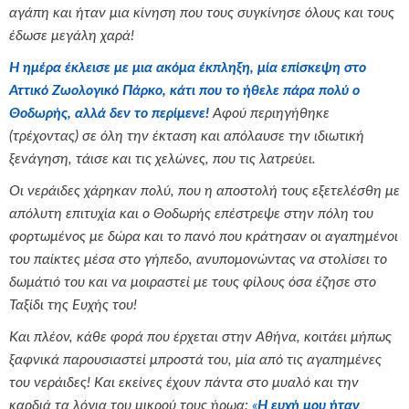
αγάπη και ήταν μια κίνηση που τους συγκίνησε όλους και τους
έδωσε μεγάλη χαρά!
Η ημέρα έκλεισε με μια ακόμα έκπληξη, μία επίσκεψη στο
Αττικό Ζωολογικό Πάρκο, κάτι που το ήθελε πάρα πολύ ο
Θοδωρής, αλλά δεν το περίμενε!
Αφού περιηγήθηκε
(τρέχοντας) σε όλη την έκταση και απόλαυσε την ιδιωτική
ξενάγηση, τάισε και τις χελώνες, που τις λατρεύει.
Οι νεράιδες χάρηκαν πολύ, που η αποστολή τους εξετελέσθη με
απόλυτη επιτυχία και ο Θοδωρής επέστρεψε στην πόλη του
φορτωμένος με δώρα και το πανό που κράτησαν οι αγαπημένοι
του παίκτες μέσα στο γήπεδο, ανυπομονώντας να στολίσει το
δωμάτιό του και να μοιραστεί με τους φίλους όσα έζησε στο
Ταξίδι της Ευχής του!
Και πλέον, κάθε φορά που έρχεται στην Αθήνα, κοιτάει μήπως
ξαφνικά παρουσιαστεί μπροστά του, μία από τις αγαπημένες
του νεράιδες! Και εκείνες έχουν πάντα στο μυαλό και την
καρδιά τα λόγια του μικρού τους ήρωα:
«
Η ευχή μου ήταν