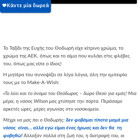
Το Ταξίδι της Ευχής του Θοδωρή είχε κίτρινο χρώμα, το
χρώμα της ΑΕΚ, όπως και το αίμα που κυλάει στις φλέβες
του, όπως μας είπε ο ίδιος!
Η μητέρα του συνοψίζει σε λίγα λόγια, όλη την εμπειρία
τους με το Make-A-Wish:
«Το λέει και το όνομα του Θεόδωρος – δώρο Θεού για εμάς! Μια
μέρα, η νόσος
Wilson
μας χτύπησε την πόρτα. Περάσαμε
αρκετές ώρες, μέρες αγωνίας στο νοσοκομείο.
Μέχρι να μας πει ο Θοδωρής:
δεν φοβάμαι τίποτα μαμά μια
νόσος είναι… αλλά εγώ είμαι ένας ήρωας και δεν θα τη
φοβηθώ
!
Άλλαξαν πολλά στη ζωή του, η διατροφή του, οι