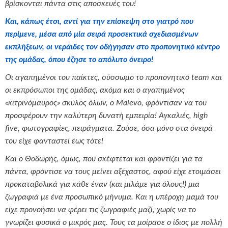
βρίσκονται πάντα στις αποσκευές του!
Και, κάπως έτσι, αντί για την επίσκεψη στο γιατρό που
περίμενε, μέσα από μία σειρά προσεκτικά σχεδιασμένων
εκπλήξεων, οι νεράιδες τον οδήγησαν στο προπονητικό κέντρο
της ομάδας, όπου έζησε το απόλυτο όνειρο!
Οι αγαπημένοι του παίκτες, σύσσωμο το προπονητικό
team
και
οι εκπρόσωποι της ομάδας, ακόμα και ο αγαπημένος
«κιτρινόμαυρος» σκύλος όλων, ο
Malevo
, φρόντισαν να του
προσφέρουν την καλύτερη δυνατή εμπειρία! Αγκαλιές,
high
five
, φωτογραφίες, πειράγματα. Ζούσε, όσα μόνο στα όνειρά
του είχε φανταστεί έως τότε!
Και ο Θοδωρής, όμως, που σκέφτεται και φροντίζει για τα
πάντα, φρόντισε να τους μείνει αξέχαστος, αφού είχε ετοιμάσει
προκαταβολικά για κάθε έναν (και μιλάμε για όλους!) μια
ζωγραφιά με ένα προσωπικό μήνυμα. Και η υπέροχη μαμά του
είχε προνοήσει να φέρει τις ζωγραφιές μαζί, χωρίς να το
γνωρίζει φυσικά ο μικρός μας. Τους τα μοίρασε ο ίδιος με πολλή