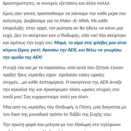
δραστηριότητες, οι συνεχείς εξετάσεις και άλλα πολλά.
Εμείς σαν γονείς προσπαθούμε να κάνουμε την κάθε μέρα του
καλύτερη. Διαβάσαμε για το
Make
–
A
–
Wish
. Με κάθε
επιφύλαξη στην αρχή, τον ρώτησα αν θα ήθελε να κάνει μια
ευχή. Δεν το σκέφτηκε καν ο Θοδωρής, είπε ναι! Και σκέφτηκε
και αμέσως την ευχή του:
Μαμά, το αίμα στις φλέβες μου είναι
κίτρινο ξέρεις γιατί; Αγαπάω την ΑΕΚ, και θέλω να γνωρίσω
την ομάδα της ΑΕΚ!
Η ευχή του και με το παραπάνω, από αυτά που ζήτησε έγιναν
πράξη! Τρεις νεράιδες είχαν σχεδιάσει τόσες ωραίες
στιγμές….με κάθε λεπτομέρεια. Η οικογένεια της ΑΕΚ άνοιξε
την αγκαλιά της και προσέφεραν τόσες ωραίες στιγμές στο
παιδί μας! Σας ευχαριστούμε πολύ για όλα!»
Μία από τις νεράιδες του Θοδωρή, η Πόπη, μάς διηγείται με
τον δικό της μοναδικό τρόπο το Ταξίδι της Ευχής του:
Την πρώτη φορά που μίλησα με τον Θοδωρή στο τηλέφωνο