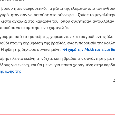
το βράδυ ήταν διαφορετικό. Τα μάτια της έλαμπαν από τον ενθου
υρό, ήταν σαν να πετούσε στα σύννεφα – ζούσε το μεγαλύτερο
 ζεστή αγκαλιά στο καμαρίνι του, όπου συζήτησαν, αντάλλαξαν
πορούσε να σταματήσει να χαμογελάει.
γραμμα από το τραπέζι της, χορεύοντας και τραγουδώντας όλο 
ούδι ήταν η κορύφωση της βραδιάς, ενώ η παρουσία της κολλητ
. Η φίλη της δήλωσε συγκινημένη:
«
Η χαρά της Μελίττας είναι δ
έσβησε λεπτό εκείνη τη νύχτα, και η βραδιά της συνάντησης με
ιόδους για εκείνη, και θα μείνει για πάντα χαραγμένη στην καρδ
ης ζωής της.