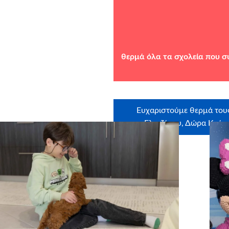
θερμά όλα τα σχολεία που σ
Ευχαριστούμε θερμά τους
Γλετζάκου, Δώρα Κούν