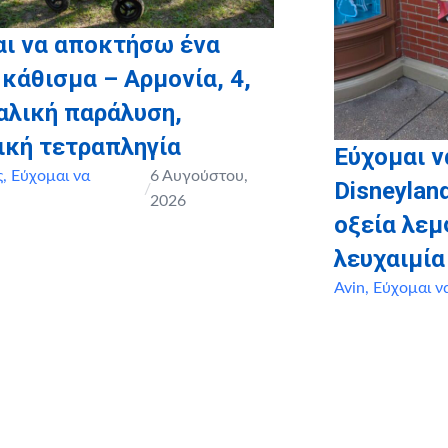
αι να αποκτήσω ένα
 κάθισμα – Αρμονία, 4,
αλική παράλυση,
ική τετραπληγία
Εύχομαι ν
ς
,
Εύχομαι να
6 Αυγούστου,
Disneyland
/
2026
οξεία λε
λευχαιμία
Avin
,
Εύχομαι ν