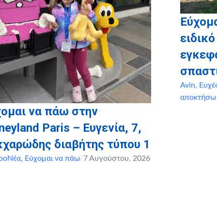
Εύχομ
ειδικό
εγκεφ
σπαστ
Avin
,
Ευχέ
αποκτήσω
ομαι να πάω στην
neyland Paris – Ευγενία, 7,
κχαρώδης διαβήτης τύπου 1
ροΝέα
,
Εύχομαι να πάω
/
7 Αυγούστου, 2026