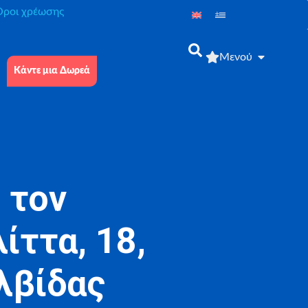
́ροι χρέωσης
Μενού
Κάντε μια Δωρεά
 τον
ίττα, 18,
λβίδας