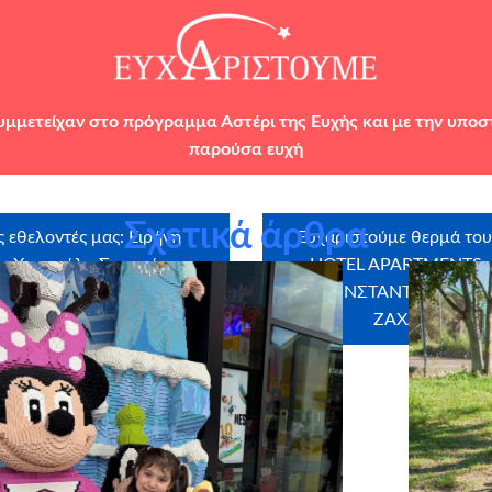
υμμετείχαν στο πρόγραμμα Αστέρι της Ευχής και με την υπο
παρούσα ευχή
Σχετικά άρθρα
 εθελοντές μας: Ειρήνη
Ευχαριστούμε θερμά του
α, Χρυσούλα Σπανού
HOTEL APARTMENTS, Ι
ΚΩΝΣΤΑΝΤΙΝΟΣ ΜΠΕ
ΖΑΧΑΡΟΠΛΑΣΤ