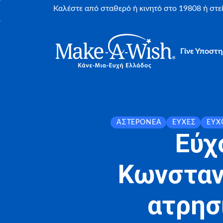
Καλέστε από σταθερό ή κινητό στο 19808 ή στ
Γίνε Υποστη
ΑΣΤΕΡΟΝΈΑ
ΕΥΧΈΣ
ΕΎΧ
Εύχ
Κωνσταντ
ατρησ