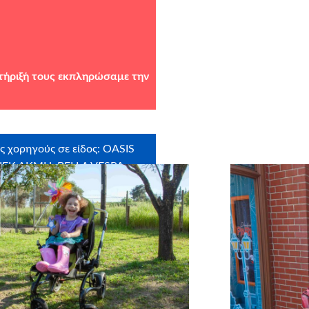
στήριξή τους εκπληρώσαμε την
ς χορηγούς σε είδος: OASIS
ΕΚ ΑΚΜΗ, BELLA VESPA,
ΖΑΣ, MYIKONA, FRESH
ΕΙΑ, CRAFTBOX