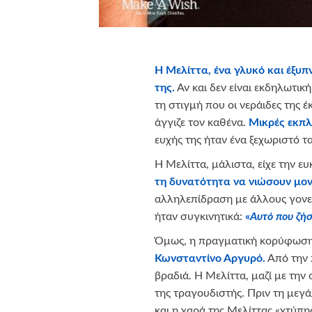
Η Μελίττα, ένα γλυκό και έξυπν
της.
Αν και δεν είναι εκδηλωτικ
τη στιγμή που οι νεράιδες της 
άγγιζε τον καθένα.
Μικρές εκπλ
ευχής της ήταν ένα ξεχωριστό τα
Η Μελίττα, μάλιστα, είχε την ε
τη δυνατότητα να νιώσουν μο
αλληλεπίδραση με άλλους γονεί
ήταν συγκινητικά:
«
Αυτό που ζή
Όμως, η πραγματική κορύφωση 
Κωνσταντίνο Αργυρό.
Από την 
βραδιά. Η Μελίττα, μαζί με την
της τραγουδιστής. Πριν τη μεγ
και η χαρά της Μελίττας «χτύπη