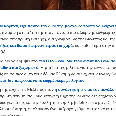
ο κορίτσι, είχε πάντα τον δικό της μοναδικό τρόπο να δείχνε
ή, η λάμψη στα μάτια της ήταν πάντα ο πιο ειλικρινής καθρέφτ
έκαναν την πρώτη έκπληξη, η ευγνωμοσύνη της Μελίττας και της
ήξεις και δώρα έφερναν τεράστια χαρά
, και κάθε βήμα στην 
ξίδι.
υκαιρία να λάμψει στο
Yes I Do – ένα ιδιαίτερο event που έδωσε
ναδικά
και ξεχωριστά.
Η μητέρα της μίλησε για την ευγνωμοσύν
ς και το πώς αυτό τους έδωσε δύναμη να συνεχίσουν τον αγώνα
σαμε δεν μπορούμε να το εκφράσουμε με λόγια
».
της ευχής της Μελίττας ήταν
η συνάντησή της με τον μεγάλο 
πρώτη στιγμή, που ακούστηκε η ευχή της, οι νεράιδες άρχισαν 
 οικογένειά της και την κολλητή της φίλη, βρέθηκε στο μαγαζί,
άλη συνάντηση, απόλαυσαν ένα υπέροχο γεύμα σε ιταλικό εστι
σαν κόκκινο».