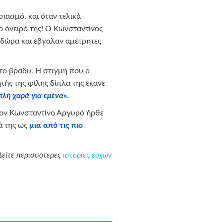
σιασμό, και όταν τελικά
 όνειρό της! Ο Κωνσταντίνος
 δώρα και έβγαλαν αμέτρητες
το βράδυ. Η στιγμή που ο
ής της φίλης δίπλα της έκανε
ιπλή χαρά για εμένα
».
 τον Κωνσταντίνο Αργυρό ήρθε
ιά της ως
μια από τις πιο
Δείτε περισσότερες
ιστορίες ευχών