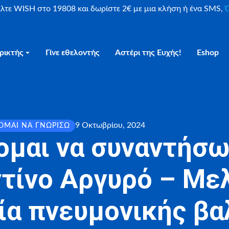
είλτε WISH στο 19808 και δωρίστε 2€ με μια κλήση ή ένα SMS,
Ο
ρικτής
Γίνε εθελοντής
Αστέρι της Ευχής!
Eshop
9 Οκτωβρίου, 2024
ΟΜΑΙ ΝΑ ΓΝΩΡΊΣΩ
ομαι να συναντήσω
ίνο Αργυρό – Μελ
ία πνευμονικής βα