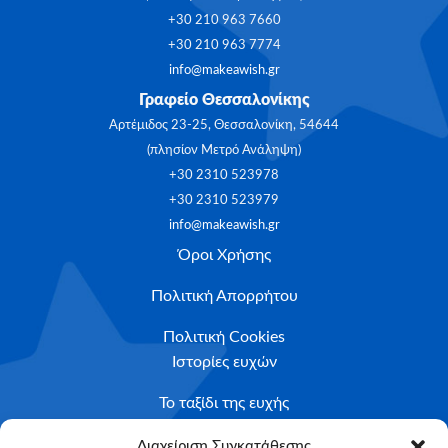
+30 210 963 7660
+30 210 963 7774
info@makeawish.gr
Γραφείο Θεσσαλονίκης
Αρτέμιδος 23-25, Θεσσαλονίκη, 54644
(πλησίον Μετρό Ανάληψη)
+30 2310 523978
+30 2310 523979
info@makeawish.gr
Όροι Χρήσης
Πολιτική Απορρήτου
Πολιτική Cookies
Ιστορίες ευχών
Το ταξίδι της ευχής
Κριτήρια Καταλληλότητας
Διαχείριση Συγκατάθεσης