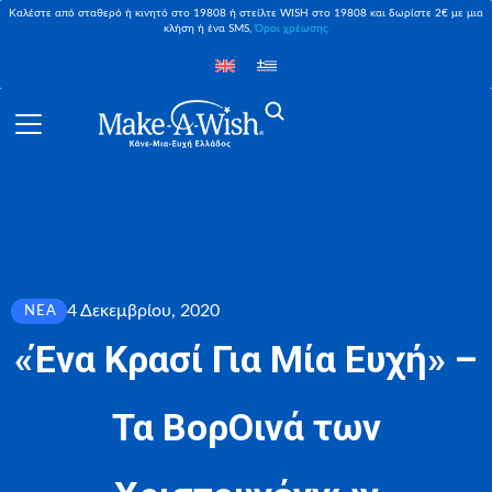
Καλέστε από σταθερό ή κινητό στο 19808 ή στείλτε WISH στο 19808 και δωρίστε 2€ με μια
κλήση ή ένα SMS,
Όροι χρέωσης
4 Δεκεμβρίου, 2020
ΝΈΑ
«Ένα Κρασί Για Μία Ευχή» –
Τα ΒορΟινά των