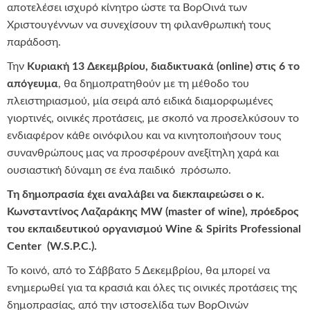
αποτελέσει ισχυρό κίνητρο ώστε τα ΒορΟινά των
Χριστουγέννων να συνεχίσουν τη φιλανθρωπική τους
παράδοση.
Την
Κυριακή 13 Δεκεμβρίου, διαδικτυακά (
online
) στις 6 το
απόγευμα
, θα δημοπρατηθούν με τη μέθοδο του
πλειστηριασμού, μία σειρά από ειδικά διαμορφωμένες
γιορτινές, οινικές προτάσεις, με σκοπό να προσελκύσουν το
ενδιαφέρον κάθε οινόφιλου και να κινητοποιήσουν τους
συνανθρώπους μας να προσφέρουν ανεξίτηλη χαρά και
ουσιαστική δύναμη σε ένα παιδικό πρόσωπο.
Τη δημοπρασία έχει αναλάβει να διεκπαιρεώσει ο κ.
Κωνσταντίνος Λαζαράκης
MW
(
master
of
wine
), πρόεδρος
του εκπαιδευτικού οργανισμού
Wine
&
Spirits
Professional
Center
(
W
.
S
.
P
.
C
.).
Το κοινό, από το Σάββατο 5 Δεκεμβρίου, θα μπορεί να
ενημερωθεί για τα κρασιά και όλες τις οινικές προτάσεις της
δημοπρασίας, από την ιστοσελίδα των ΒορΟινών