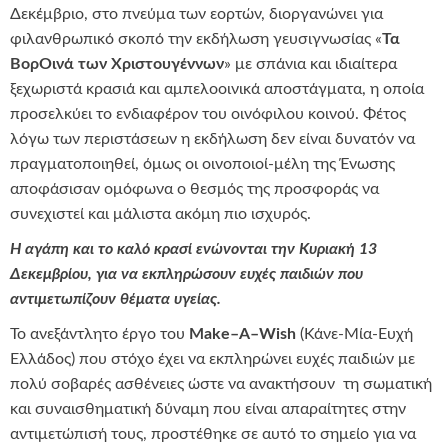
Δεκέμβριο, στο πνεύμα των εορτών, διοργανώνει για
φιλανθρωπικό σκοπό την εκδήλωση γευσιγνωσίας «
Τα
ΒορΟινά των Χριστουγέννων
» με σπάνια και ιδιαίτερα
ξεχωριστά κρασιά και αμπελοοινικά αποστάγματα, η οποία
προσελκύει το ενδιαφέρον του οινόφιλου κοινού. Φέτος
λόγω των περιστάσεων η εκδήλωση δεν είναι δυνατόν να
πραγματοποιηθεί, όμως οι οινοποιοί-μέλη της Ένωσης
αποφάσισαν ομόφωνα ο θεσμός της προσφοράς να
συνεχιστεί και μάλιστα ακόμη πιο ισχυρός.
Η αγάπη και το καλό κρασί ενώνονται την Κυριακή 13
Δεκεμβρίου, για να εκπληρώσουν ευχές παιδιών που
αντιμετωπίζουν θέματα υγείας.
Το ανεξάντλητο έργο του
Make
–
A
–
Wish
(Κάνε-Μία-Ευχή
Ελλάδος) που στόχο έχει να εκπληρώνει ευχές παιδιών με
πολύ σοβαρές ασθένειες ώστε να ανακτήσουν τη σωματική
και συναισθηματική δύναμη που είναι απαραίτητες στην
αντιμετώπισή τους, προστέθηκε σε αυτό το σημείο για να