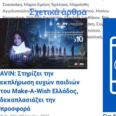
Συκιανάκη, Μαρία-Ειρήνη Τερλέγκα, Μαριάνθη
Σχετικά άρθρα
Aγγελοπούλου, Μαριάννα Νέζερη, Μαρίνα Βατού, Μπέσυ
Καραγιάννη, Ναταλία Δημητρίου, Παυλίνα Ξανθάκου, Ρόη
Αθανασοπούλου, Ρούλη Μπίτση, Νατάσα Σιφάκη, Σοφία
Ηλιοπούλου, Σταυριάνα Δήμου, Σταυρούλα Πιτσιλού,
Σωτηρία Μαζαράκη, Τίμος Θανασάς, Τσώλου Βασιλική,
Φλωράνς Μπουγονικολού, Χαρά Μασιακού
AVIN: Στηρίζει την
εκπλήρωση ευχών παιδιών
του Make-A-Wish Ελλάδος,
δεκαπλασιάζει την
προσφορά