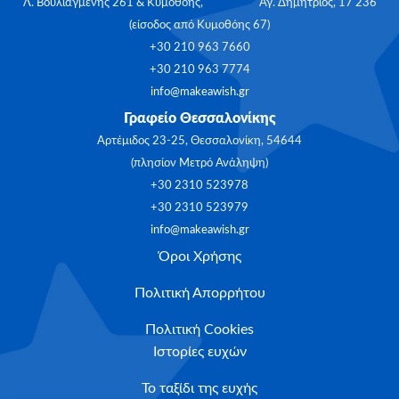
Λ. Βουλιαγμένης 261 & Κυμοθόης, Αγ. Δημήτριος, 17 236
(είσοδος από Κυμοθόης 67)
+30 210 963 7660
+30 210 963 7774
info@makeawish.gr
Γραφείο Θεσσαλονίκης
Αρτέμιδος 23-25, Θεσσαλονίκη, 54644
(πλησίον Μετρό Ανάληψη)
+30 2310 523978
+30 2310 523979
info@makeawish.gr
Όροι Χρήσης
Πολιτική Απορρήτου
Πολιτική Cookies
Ιστορίες ευχών
Το ταξίδι της ευχής