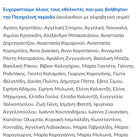
Ευχαριστούμε όλους τους εθελοντές που μας βοήθησαν
την Πασχαλινή περίοδο
(ακολουθούν με αλφαβητική σειρά
):
Αγάπη Χρηστίδου, Αγγελική Σπύρου, Αγγελική Τσουκαλά,
Αιμιλία Κρητικίδη, Αλεξάνδρα Μπακαλιάνου, Αναστασία
Δημητράντζου, Αναστασία Καμαρινού, Αναστασία
Κορομπίλη, Άννα Διακάκη, Άννα Καρατάσιου, Άνναμπελ
Ρέστη Ματαράσσο, Αριάδνη Ζυγογιάννη, Βασιλική Μπέζα,
Βασιλική Ρόκου, Βίβιαν Καλογήρου, Μαρία Γιαννέτα, Γιάννης
Ροδιτάκης, Γιούλη Καλαμάκη, Γιώργος Καραγάνης, Γιώτα
Φιλιππίδη, Δανάη Πολίτη, Δήμητρα Πήττα, Εβίτα Σίμου,
Ειρήνη Αδάμου, Ειρήνη Μυλωνά, Ελένη Καλαντζή, Ελίνα
Μέρμηγκα, Ελπίδα Γούλα, Ελπίδα Καλαντζή, Ευαγγελία
Χαλκοπούλου, Ζωή Γκίνη, Ισμήνη Φατσή, Ιφιγένεια
Aγγελοπούλου, Ιωάννα Κουτσοδήμου, Ιωάννα Συκιανάκη,
Καπάτου Ολυμπία, Κυριακή Ινεμπολίδη, Κωνσταντίνος
Κονταξής, Αγγελική Λαδακάκου, Μαρία Γαβριηλίδη, Μαρία
Καραγεώργη, Μαρία Καραγιάννη, Μαρία Μυλωνά, Μαρία