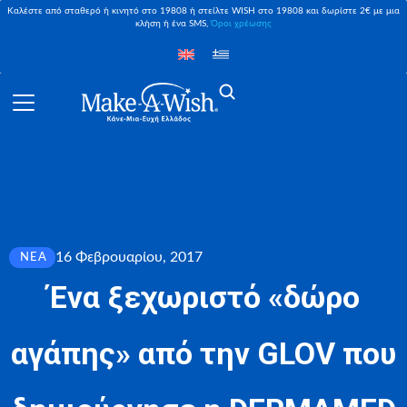
Καλέστε από σταθερό ή κινητό στο 19808 ή στείλτε WISH στο 19808 και δωρίστε 2€ με μια
κλήση ή ένα SMS,
Όροι χρέωσης
16 Φεβρουαρίου, 2017
ΝΈΑ
Ένα ξεχωριστό «δώρο
αγάπης» από την GLOV που