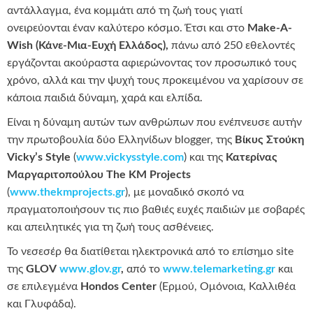
αντάλλαγμα, ένα κομμάτι από τη ζωή τους γιατί
ονειρεύονται έναν καλύτερο κόσμο. Έτσι και στο
Make-A-
Wish (Κάνε-Mια-Ευχή Ελλάδος)
,
πάνω από 250 εθελοντές
εργάζονται ακούραστα αφιερώνοντας τον προσωπικό τους
χρόνο, αλλά και την ψυχή τους προκειμένου να χαρίσουν σε
κάποια παιδιά δύναμη, χαρά και ελπίδα.
Είναι η δύναμη αυτών των ανθρώπων που ενέπνευσε αυτήν
την πρωτοβουλία δύο Eλληνίδων blogger, της
Βίκυς Στούκη
Vicky’
s
Style
(
www.vickysstyle.com
) και της
Κατερίνας
Μαργαριτοπούλου
The
KM
Projects
(
www.thekmprojects.gr
), με μοναδικό σκοπό να
πραγματοποιήσουν τις πιο βαθιές ευχές παιδιών με σοβαρές
και απειλητικές για τη ζωή τους ασθένειες.
Το νεσεσέρ θα διατίθεται ηλεκτρονικά από το επίσημο site
της
GLOV
www.glov.gr
,
από το
www.telemarketing.gr
και
σε επιλεγμένα
Hondos Center
(Ερμού, Ομόνοια, Καλλιθέα
και Γλυφάδα).