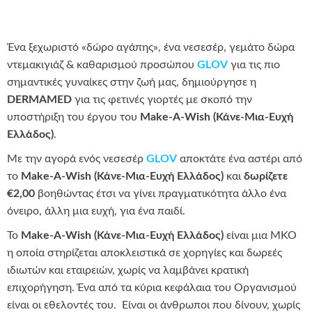
Ένα ξεχωριστό «δώρο αγάπης», ένα νεσεσέρ, γεμάτο δώρα
ντεμακιγιάζ & καθαρισμού προσώπου
GLOV
για τις πιο
σημαντικές γυναίκες στην ζωή μας, δημιούργησε η
DERMAMED
για τις φετινές γιορτές με σκοπό την
υποστήριξη του έργου του
Make-A-Wish (Κάνε-Mια-Ευχή
Ελλάδος)
.
Με την αγορά ενός νεσεσέρ
GLOV
αποκτάτε ένα αστέρι από
το
Make-A-Wish (Κάνε-Mια-Ευχή Ελλάδος)
και
δωρίζετε
€2,00
βοηθώντας έτσι να γίνει πραγματικότητα άλλο ένα
όνειρο, άλλη μια ευχή, για ένα παιδί.
Το
Make-A-Wish (Κάνε-Mια-Ευχή Ελλάδος)
είναι μια ΜΚΟ
η οποία στηρίζεται αποκλειστικά σε χορηγίες και δωρεές
ιδιωτών και εταιρειών, χωρίς να λαμβάνει κρατική
επιχορήγηση. Ένα από τα κύρια κεφάλαια του Οργανισμού
είναι οι εθελοντές του. Είναι οι άνθρωποι που δίνουν, χωρίς