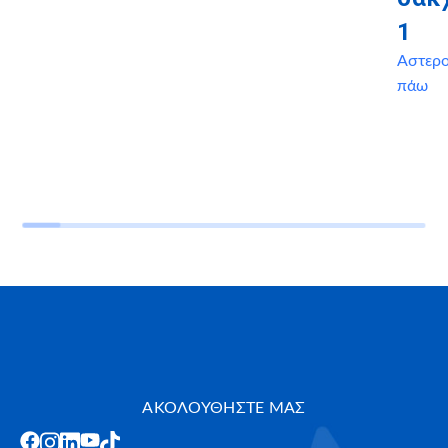
1
Αστερ
πάω
ΑΚΟΛΟΥΘΗΣΤΕ ΜΑΣ