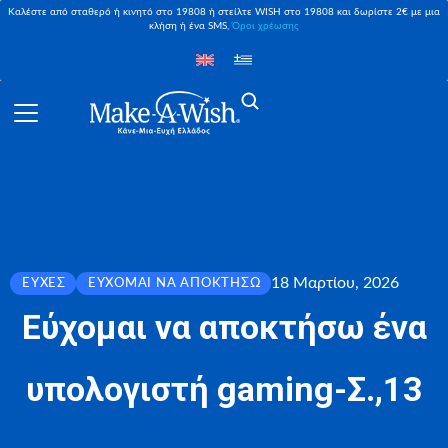
Καλέστε από σταθερό ή κινητό στο 19808 ή στείλτε WISH στο 19808 και δωρίστε 2€ με μια
κλήση ή ένα SMS,
Όροι χρέωσης
18 Μαρτίου, 2026
ΕΥΧΈΣ
ΕΎΧΟΜΑΙ ΝΑ ΑΠΟΚΤΉΣΩ
Εύχομαι να αποκτήσω ένα
υπολογιστή gaming-Σ.,13