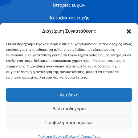
Ιστορίες ευχών
Το ταξίδι της ευχής
Κριτήρια Καταλληλότητας
Διαχείριση Συγκατάθεσης
Υποβολή Αιτήματος
Για να παρέχουμε την καλύτερη εμπειρία, χρησιμοποιούμε τεχνολογίες όπως
cookies για την αποθήκευση ή/και την πρόσβαση σε πληροφορίες
NEWSLETTER
συσκευών. Η συγκατάθεση για τις εν λόγω τεχνολογίες θα μας επιτρέψει να
Email*
επεξεργαστούμε δεδομένα προσωπικού χαρακτήρα, όπως συμπεριφορά
περιήγησης ή μοναδικά αναγνωριστικά σε αυτόν τον ιστότοπο. Η μη
συγκατάθεση ή η ανάκληση της συγκατάθεσης, μπορεί να επηρεάσει
αρνητικά ορισμένες λειτουργίες και δυνατότητες.
Αποδοχή
Δεν αποδέχομαι
Make-A-Wish Greece © 2025
Προβολή προτιμήσεων
All Rights Reserved
Web Magic by
Toulange
Πολιτική Cookies
Πολιτική Απορρήτου