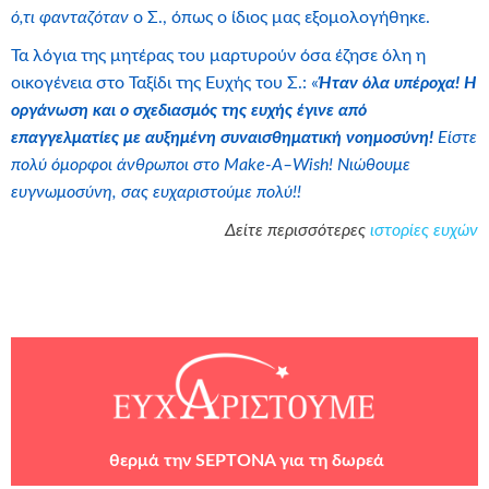
ό,τι φανταζόταν
ο Σ., όπως ο ίδιος μας εξομολογήθηκε.
Τα λόγια της μητέρας του μαρτυρούν όσα έζησε όλη η
οικογένεια στο Ταξίδι της Ευχής του Σ.: «
Ήταν όλα υπέροχα! Η
οργάνωση και ο σχεδιασμός της ευχής έγινε από
επαγγελματίες με αυξημένη συναισθηματική νοημοσύνη!
Είστε
πολύ όμορφοι άνθρωποι στο
M
ake-
A
–
W
ish! Νιώθουμε
ευγνωμοσύνη, σας ευχαριστούμε πολύ!!
Δείτε περισσότερες
ιστορίες ευχών
θερμά τη
ν
SEPTONA
για τη
δωρεά