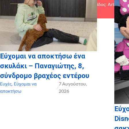
Ευχαριστούμε θερμά τους υποστηρικτές σε είδος: Artix
Productions
Εύχομαι να αποκτήσω ένα
σκυλάκι – Παναγιώτης, 8,
σύνδρομο βραχέος εντέρου
Ευχές
,
Εύχομαι να
7 Αυγούστου,
/
αποκτήσω
2026
Εύχο
Disn
σακ