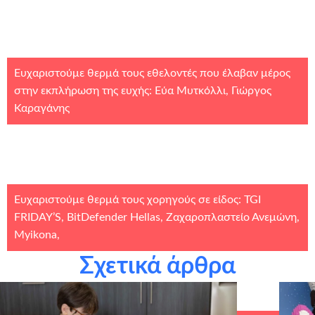
Ευχαριστούμε θερμά τους εθελοντές που έλαβαν μέρος
στην εκπλήρωση της ευχής: Εύα Μυτκόλλι, Γιώργος
Καραγάνης
Ευχαριστούμε θερμά τους χορηγούς σε είδος: TGI
FRIDAY’S, BitDefender Hellas, Ζαχαροπλαστείο Ανεμώνη,
Μyikona,
Σχετικά άρθρα