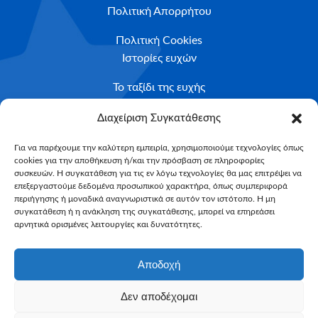
Πολιτική Απορρήτου
Πολιτική Cookies
Ιστορίες ευχών
Το ταξίδι της ευχής
Κριτήρια Καταλληλότητας
Διαχείριση Συγκατάθεσης
Υποβολή Αιτήματος
Για να παρέχουμε την καλύτερη εμπειρία, χρησιμοποιούμε τεχνολογίες όπως
cookies για την αποθήκευση ή/και την πρόσβαση σε πληροφορίες
NEWSLETTER
συσκευών. Η συγκατάθεση για τις εν λόγω τεχνολογίες θα μας επιτρέψει να
Email*
επεξεργαστούμε δεδομένα προσωπικού χαρακτήρα, όπως συμπεριφορά
περιήγησης ή μοναδικά αναγνωριστικά σε αυτόν τον ιστότοπο. Η μη
συγκατάθεση ή η ανάκληση της συγκατάθεσης, μπορεί να επηρεάσει
αρνητικά ορισμένες λειτουργίες και δυνατότητες.
Αποδοχή
Δεν αποδέχομαι
Make-A-Wish Greece © 2025