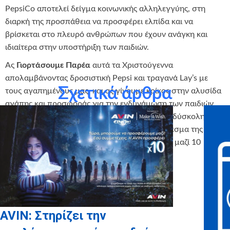
PepsiCo αποτελεί δείγμα κοινωνικής αλληλεγγύης, στη
διαρκή της προσπάθεια να προσφέρει ελπίδα και να
βρίσκεται στο πλευρό ανθρώπων που έχουν ανάγκη και
ιδιαίτερα στην υποστήριξη των παιδιών.
Ας
Γιορτάσουμε Παρέα
αυτά τα Χριστούγεννα
απολαμβάνοντας δροσιστική Pepsi και τραγανά Lay’s με
Σχετικά άρθρα
τους αγαπημένους μας, και ας γίνουμε κρίκος στην αλυσίδα
αγάπης και προσφοράς για την ενδυνάμωση των παιδιών
που διατηρούν το χαμόγελό τους σε μια τόσο δύσκολη
καθημερινότητα. Ας ανταποκριθούμε στο κάλεσμα της
PepsiCo για νόστιμες γιορτές, εκπληρώνοντας μαζί 10
ολόκληρες ευχές μικρών ηρώων!
AVIN: Στηρίζει την