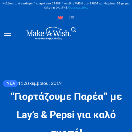
Καλέστε από σταθερό ή κινητό στο 19808 ή στείλτε WISH στο 19808 και δωρίστε 2€ με μια
κλήση ή ένα SMS,
Όροι χρέωσης
11 Δεκεμβρίου, 2019
ΝΈΑ
“Γιορτάζουμε Παρέα” με
Lay’s & Pepsi για καλό