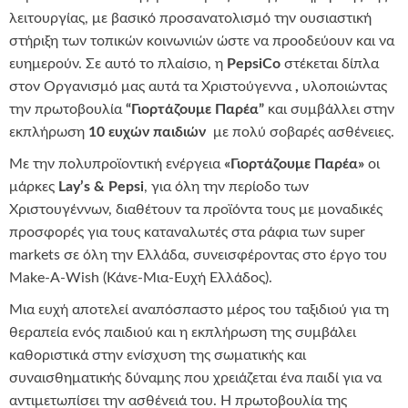
λειτουργίας, με βασικό προσανατολισμό την ουσιαστική
στήριξη των τοπικών κοινωνιών ώστε να προοδεύουν και να
ευημερούν. Σε αυτό το πλαίσιο, η
PepsiCo
στέκεται δίπλα
στον Οργανισμό μας αυτά τα Χριστούγεννα
,
υλοποιώντας
την πρωτοβουλία
“Γιορτάζουμε Παρέα”
και συμβάλλει στην
εκπλήρωση
10 ευχών παιδιών
με πολύ σοβαρές ασθένειες.
Με την πολυπροϊοντική ενέργεια
«Γιορτάζουμε Παρέα»
οι
μάρκες
Lay’s
&
Pepsi
, για όλη την περίοδο των
Χριστουγέννων, διαθέτουν τα προϊόντα τους με μοναδικές
προσφορές για τους καταναλωτές στα ράφια των super
markets σε όλη την Ελλάδα, συνεισφέροντας στο έργο του
Make-A-Wish (Κάνε-Μια-Ευχή Ελλάδος).
Μια ευχή αποτελεί αναπόσπαστο μέρος του ταξιδιού για τη
θεραπεία ενός παιδιού και η εκπλήρωση της συμβάλει
καθοριστικά στην ενίσχυση της σωματικής και
συναισθηματικής δύναμης που χρειάζεται ένα παιδί για να
αντιμετωπίσει την ασθένειά του. Η πρωτοβουλία της