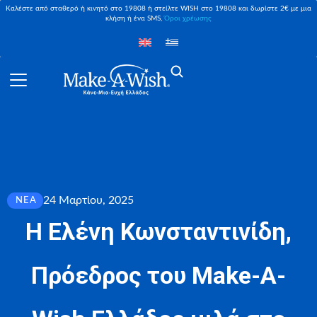
Καλέστε από σταθερό ή κινητό στο 19808 ή στείλτε WISH στο 19808 και δωρίστε 2€ με μια
κλήση ή ένα SMS,
Όροι χρέωσης
24 Μαρτίου, 2025
ΝΈΑ
Η Ελένη Κωνσταντινίδη,
Πρόεδρος του Make-A-