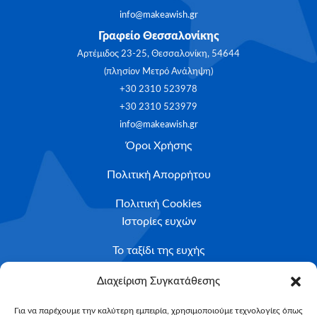
info@makeawish.gr
Γραφείο Θεσσαλονίκης
Αρτέμιδος 23-25, Θεσσαλονίκη, 54644
(πλησίον Μετρό Ανάληψη)
+30 2310 523978
+30 2310 523979
info@makeawish.gr
Όροι Χρήσης
Πολιτική Απορρήτου
Πολιτική Cookies
Ιστορίες ευχών
Το ταξίδι της ευχής
Κριτήρια Καταλληλότητας
Διαχείριση Συγκατάθεσης
Υποβολή Αιτήματος
Για να παρέχουμε την καλύτερη εμπειρία, χρησιμοποιούμε τεχνολογίες όπως