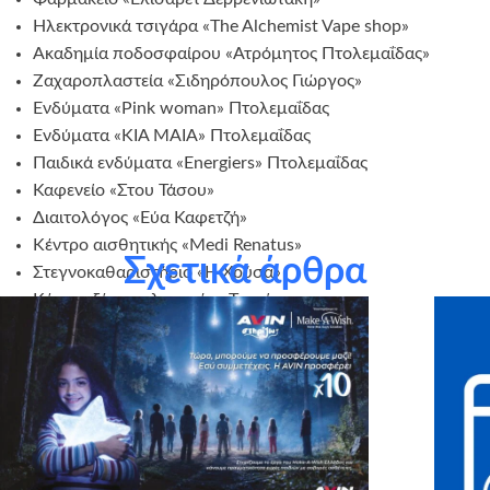
Ηλεκτρονικά τσιγάρα «The Alchemist Vape shop»
Ακαδημία ποδοσφαίρου «Ατρόμητος Πτολεμαΐδας»
Ζαχαροπλαστεία «Σιδηρόπουλος Γιώργος»
Ενδύματα «Pink woman» Πτολεμαΐδας
Ενδύματα «KIA MAIA» Πτολεμαΐδας
Παιδικά ενδύματα «Energiers» Πτολεμαΐδας
Καφενείο «Στου Τάσου»
Διαιτολόγος «Εύα Καφετζή»
Κέντρο αισθητικής «Medi Renatus»
Σχετικά άρθρα
Στεγνοκαθαριστήριο «Η Χρύσα»
Κέντρο ξένων γλωσσών «Τσακίρη»
Coffee Time & Bakery «Καλημέρα»
«Cinnamon Cafe»
«Hotel Ermionio»