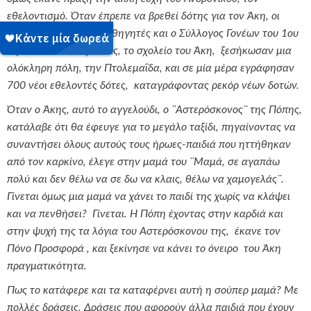
εθελοντισμό. Όταν έπρεπε να βρεθεί δότης για τον Άκη, οι
συμμαθητές του, οι καθηγητές και ο Σύλλογος Γονέων του 1ου
Γυμνασίου Πτολεμαΐδας, το σχολείο του Άκη, ξεσήκωσαν μια
ολόκληρη πόλη, την Πτολεμαΐδα, και σε μία μέρα εγράφησαν
700 νέοι εθελοντές δότες, καταγράφοντας ρεκόρ νέων δοτών.
Όταν ο Άκης, αυτό το αγγελούδι, ο ¨Αστερόσκονος¨ της Πόπης,
κατάλαβε ότι θα έφευγε για το μεγάλο ταξίδι, πηγαίνοντας να
συναντήσει όλους αυτούς τους ήρωες-παιδιά που ηττήθηκαν
από τον καρκίνο, έλεγε στην μαμά του ¨Μαμά, σε αγαπάω
πολύ και δεν θέλω να σε δω να κλαις, θέλω να χαμογελάς¨.
Γίνεται όμως μια μαμά να χάνει το παιδί της χωρίς να κλάψει
και να πενθήσει? Γίνεται. Η Πόπη έχοντας στην καρδιά και
στην ψυχή της τα λόγια του Αστερόσκονου της, έκανε τον
Πόνο Προσφορά , και ξεκίνησε να κάνει το όνειρο του Άκη
πραγματικότητα.
Πως το κατάφερε και τα καταφέρνει αυτή η σούπερ μαμά? Με
πολλές δράσεις. Δράσεις που αφορούν άλλα παιδιά που έχουν