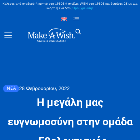
Καλέστε από σταθερό ή κινητό στο 19808 ή στείλτε WISH στο 19808 και δωρίστε 2€ με μια
κλήση ή ένα SMS,
Όροι χρέωσης
28 Φεβρουαρίου, 2022
ΝΈΑ
Η μεγάλη μας
ευγνωμοσύνη στην ομάδα