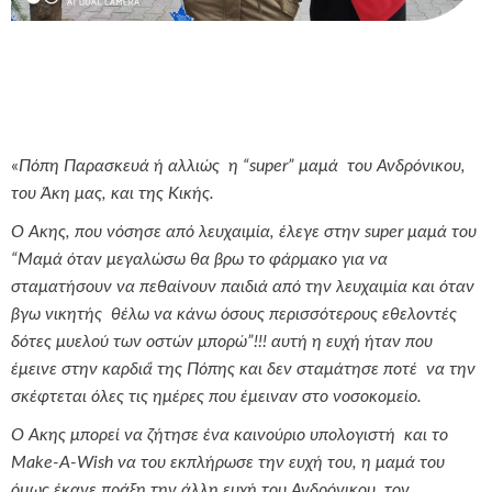
«
Πόπη Παρασκευά ή αλλιώς η “super” μαμά του Ανδρόνικου,
του Άκη μας, και της Κικής.
Ο Άκης, που νόσησε από λευχαιμία, έλεγε στην super μαμά του
“Μαμά όταν μεγαλώσω θα βρω το φάρμακο για να
σταματήσουν να πεθαίνουν παιδιά από την λευχαιμία και όταν
βγω νικητής θέλω να κάνω όσους περισσότερους εθελοντές
δότες μυελού των οστών μπορώ”!!! αυτή η ευχή ήταν που
έμεινε στην καρδιά́ της Πόπης και δεν σταμάτησε ποτέ να την
σκέφτεται όλες τις ημέρες που έμειναν στο νοσοκομείο.
Ο Άκης μπορεί να ζήτησε ένα καινούριο υπολογιστή και το
Make-
A-Wish να του εκπλήρωσε την ευχή του, η μαμά του
όμως έκανε πράξη την άλλη ευχή του Ανδρόνικου, τον