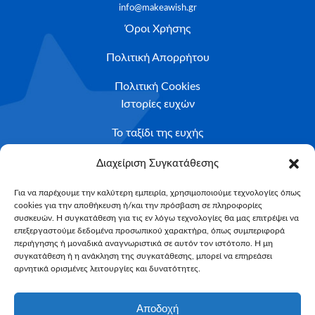
info@makeawish.gr
Όροι Χρήσης
Πολιτική Απορρήτου
Πολιτική Cookies
Ιστορίες ευχών
Το ταξίδι της ευχής
Κριτήρια Καταλληλότητας
Διαχείριση Συγκατάθεσης
Υποβολή Αιτήματος
Για να παρέχουμε την καλύτερη εμπειρία, χρησιμοποιούμε τεχνολογίες όπως
cookies για την αποθήκευση ή/και την πρόσβαση σε πληροφορίες
NEWSLETTER
συσκευών. Η συγκατάθεση για τις εν λόγω τεχνολογίες θα μας επιτρέψει να
Email*
επεξεργαστούμε δεδομένα προσωπικού χαρακτήρα, όπως συμπεριφορά
περιήγησης ή μοναδικά αναγνωριστικά σε αυτόν τον ιστότοπο. Η μη
συγκατάθεση ή η ανάκληση της συγκατάθεσης, μπορεί να επηρεάσει
αρνητικά ορισμένες λειτουργίες και δυνατότητες.
Αποδοχή