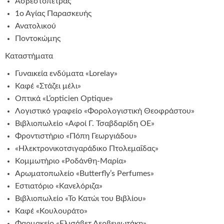
Ασβεστόπετρας
1ο Αγίας Παρασκευής
Ανατολικού
Ποντοκώμης
Καταστήματα
Γυναικεία ενδύματα «Lorelay»
Καφέ «Στάζει μέλι»
Οπτικά «L’opticien Optique»
Λογιστικό γραφείο «Φορολογιστική Θεοφράστου»
Βιβλιοπωλείο «Αφοί Γ. Τσαβδαρίδη ΟΕ»
Φροντιστήριο «Πόπη Γεωργιάδου»
«Ηλεκτρονικοτσιγαράδικο Πτολεμαΐδας»
Κομμωτήριο «Ροδάνθη-Μαρία»
Αρωματοπωλείο «Butterfly’s Perfumes»
Εστιατόριο «Κανελόριζα»
Βιβλιοπωλείο «Το Κατώι του Βιβλίου»
Καφέ «Κουλουράτο»
Φαρμακείο «Ελισάβετ Δερβενιωτάκη»