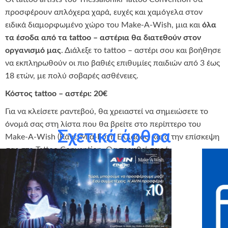
προσφέρουν απλόχερα χαρά, ευχές και χαμόγελα στον
ειδικά διαμορφωμένο χώρο του Make-A-Wish, μια και
όλα
τα έσοδα από τα tattoo – αστέρια θα διατεθούν στον
οργανισμό μας
. Διάλεξε το tattoo – αστέρι σου και βοήθησε
να εκπληρωθούν οι πιο βαθιές επιθυμίες παιδιών από 3 έως
18 ετών, με πολύ σοβαρές ασθένειες.
Κόστος tattoo – αστέρι: 20€
Για να κλείσετε ραντεβού, θα χρειαστεί να σημειώσετε το
όνομά σας στη λίστα που θα βρείτε στο περίπτερο του
Σχετικά άρθρα
Make-A-Wish (Κάνε-Μια-Ευχή Ελλάδος) κατά την επίσκεψη
σας στο Tattoo Convention. Θα τηρηθεί σειρά
προτεραιότητας.
#StaryourBody
#makeawish