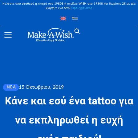
Καλέστε από σταθερό ή κινητό στο 19808 ή στείλτε WISH στο 19808 και δωρίστε 2€ με μια
κλήση ή ένα SMS,
Όροι χρέωσης
15 Οκτωβρίου, 2019
ΝΈΑ
Κάνε και εσύ ένα tattoo για
να εκπληρωθεί η ευχή