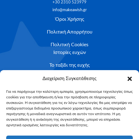
+30 2310 523979
info@makeawish.gr
Όροι Χρήσης
Πολιτική Απορρήτου
Πολιτική Cookies
Ιστορίες ευχών
Το ταξίδι της ευχής
Κριτήρια Καταλληλότητας
Διαχείριση Συγκατάθεσης
Υποβολή Αιτήματος
Για να παρέχουμε την καλύτερη εμπειρία, χρησιμοποιούμε τεχνολογίες όπως
cookies για την αποθήκευση ή/και την πρόσβαση σε πληροφορίες
NEWSLETTER
συσκευών. Η συγκατάθεση για τις εν λόγω τεχνολογίες θα μας επιτρέψει να
Email*
επεξεργαστούμε δεδομένα προσωπικού χαρακτήρα, όπως συμπεριφορά
περιήγησης ή μοναδικά αναγνωριστικά σε αυτόν τον ιστότοπο. Η μη
συγκατάθεση ή η ανάκληση της συγκατάθεσης, μπορεί να επηρεάσει
αρνητικά ορισμένες λειτουργίες και δυνατότητες.