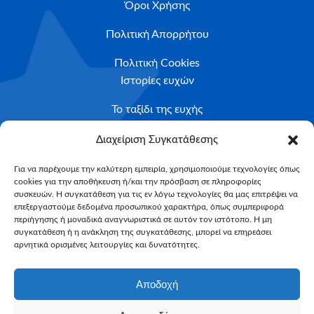
Όροι Χρήσης
Πολιτική Απορρήτου
Πολιτική Cookies
Ιστορίες ευχών
Το ταξίδι της ευχής
Κριτήρια Καταλληλότητας
Διαχείριση Συγκατάθεσης
Υποβολή Αιτήματος
Για να παρέχουμε την καλύτερη εμπειρία, χρησιμοποιούμε τεχνολογίες όπως
cookies για την αποθήκευση ή/και την πρόσβαση σε πληροφορίες
NEWSLETTER
συσκευών. Η συγκατάθεση για τις εν λόγω τεχνολογίες θα μας επιτρέψει να
Email*
επεξεργαστούμε δεδομένα προσωπικού χαρακτήρα, όπως συμπεριφορά
περιήγησης ή μοναδικά αναγνωριστικά σε αυτόν τον ιστότοπο. Η μη
συγκατάθεση ή η ανάκληση της συγκατάθεσης, μπορεί να επηρεάσει
αρνητικά ορισμένες λειτουργίες και δυνατότητες.
Αποδοχή