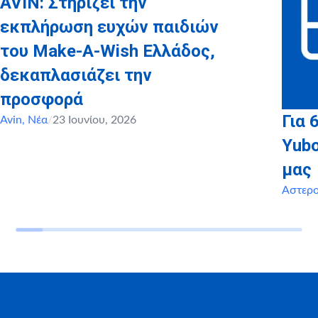
AVIN: Στηρίζει την
εκπλήρωση ευχών παιδιών
του Make-A-Wish Ελλάδος,
δεκαπλασιάζει την
προσφορά
Για 
Avin
,
Νέα
/
23 Ιουνίου, 2026
Yubo
μας
Αστερ