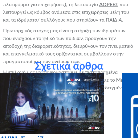
πλατφόρμα για επιχειρήσεις), τη λειτουργία
ΔΩΡΕΕΣ
που
λειτουργεί ως κόμβος ανάμεσα στις επιχειρήσεις μέλη του
και τα ιδρύματα/ συλλόγους που στηρίζουν τα ΠΑΙΔΙΑ.
Πρωταρχικός στόχος μας είναι η στήριξη των ιδρυμάτων
που ενισχύουν το ηθικό των παιδιών, προάγουν την
αποδοχή της διαφορετικότητας, διευρύνουν τον πνευματικό
και επαγγελματικό τους ορίζοντα και συμβάλλουν στην
πραγματοποίηση των ονείρων τους.
Σχετικά άρθρα
Η επιλογή μας να συνεργαστούμε με πιστοποιημένα
φιλανθρωπικά ιδρύματα μας έφερε σε επαφή με το
Make
–
A
–
Wish
(Κάνε-Μια-Ευχή Ελλάδος)
που αποδεδειγμένα από
τη δράση του
μεταμορφώνει
τις ζωές παιδιών,
πραγματοποιώντας τα όνειρά τους.