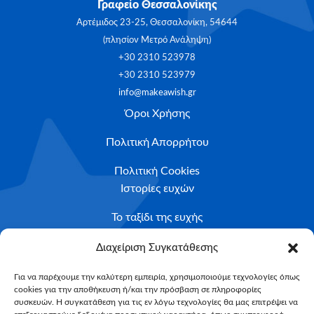
Γραφείο Θεσσαλονίκης
Αρτέμιδος 23-25, Θεσσαλονίκη, 54644
(πλησίον Μετρό Ανάληψη)
+30 2310 523978
+30 2310 523979
info@makeawish.gr
Όροι Χρήσης
Πολιτική Απορρήτου
Πολιτική Cookies
Ιστορίες ευχών
Το ταξίδι της ευχής
Κριτήρια Καταλληλότητας
Διαχείριση Συγκατάθεσης
Υποβολή Αιτήματος
Για να παρέχουμε την καλύτερη εμπειρία, χρησιμοποιούμε τεχνολογίες όπως
cookies για την αποθήκευση ή/και την πρόσβαση σε πληροφορίες
NEWSLETTER
συσκευών. Η συγκατάθεση για τις εν λόγω τεχνολογίες θα μας επιτρέψει να
Email*