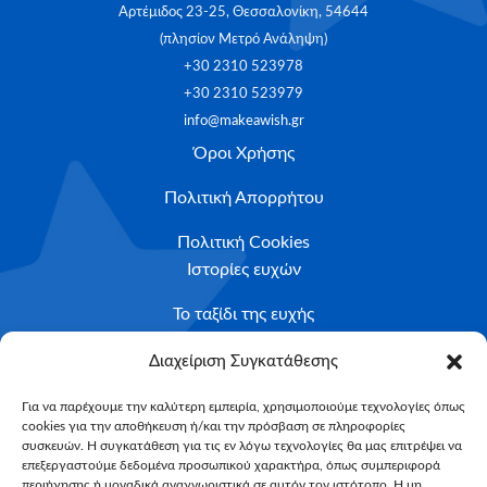
Αρτέμιδος 23-25, Θεσσαλονίκη, 54644
(πλησίον Μετρό Ανάληψη)
+30 2310 523978
+30 2310 523979
info@makeawish.gr
Όροι Χρήσης
Πολιτική Απορρήτου
Πολιτική Cookies
Ιστορίες ευχών
Το ταξίδι της ευχής
Κριτήρια Καταλληλότητας
Διαχείριση Συγκατάθεσης
Υποβολή Αιτήματος
Για να παρέχουμε την καλύτερη εμπειρία, χρησιμοποιούμε τεχνολογίες όπως
cookies για την αποθήκευση ή/και την πρόσβαση σε πληροφορίες
NEWSLETTER
συσκευών. Η συγκατάθεση για τις εν λόγω τεχνολογίες θα μας επιτρέψει να
Email*
επεξεργαστούμε δεδομένα προσωπικού χαρακτήρα, όπως συμπεριφορά
περιήγησης ή μοναδικά αναγνωριστικά σε αυτόν τον ιστότοπο. Η μη