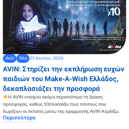
23 Ιουνίου, 2026
Avin
Νέα
AVIN: Στηρίζει την εκπλήρωση ευχών
παιδιών του Make-A-Wish Ελλάδος,
δεκαπλασιάζει την προσφορά
Η AVIN ενισχύει ακόμη περισσότερο τη δράση
προσφοράς, καθώς 10πλασιάζει τους πόντους που
δωρίζουν οι πελάτες μέσω της εφαρμογής AVIN Κερδίζω.
Περισσότερα