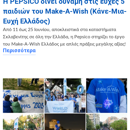
Η PEPSICO δίνει δύναμη στις ευχές 5
παιδιών του Make-A-Wish (Κάνε-Μια-
Ευχή Ελλάδος)
Από 11 έως 25 Ιουνίου, αποκλειστικά στα καταστήματα
Σκλαβενίτης σε όλη την Ελλάδα, η Pepsico στηρίζει το έργο
του Make-A-Wish Ελλάδος με απλές πράξεις μεγάλης αξίας!
Περισσότερα