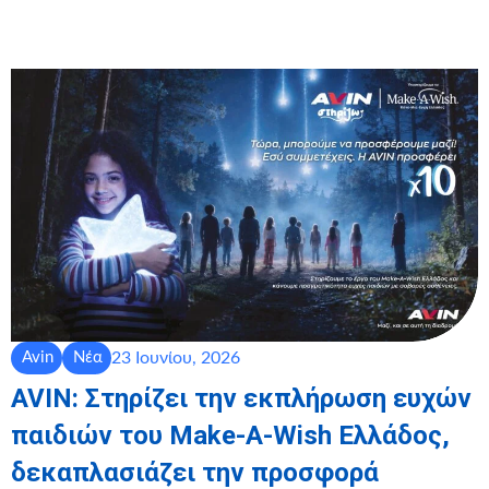
23 Ιουνίου, 2026
Avin
Νέα
AVIN: Στηρίζει την εκπλήρωση ευχών
παιδιών του Make-A-Wish Ελλάδος,
δεκαπλασιάζει την προσφορά