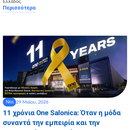
Ελλάδος.
Περισσότερα
29 Μαΐου, 2026
Νέα
11 χρόνια One Salonica: Όταν η μόδα
συναντά την εμπειρία και την