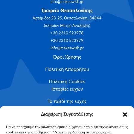
info@makeawish.gr
Γραφείο Θεσσαλονίκης
Αρτέμιδος 23-25, Θεσσαλονίκη, 54644
(πλησίον Μετρό Ανάληψη)
+30 2310 523978
+30 2310 523979
info@makeawish.gr
Όροι Χρήσης
Πολιτική Απορρήτου
Πολιτική Cookies
Ιστορίες ευχών
Το ταξίδι της ευχής
Κριτήρια Καταλληλότητας
Διαχείριση Συγκατάθεσης
Υποβολή Αιτήματος
Για να παρέχουμε την καλύτερη εμπειρία, χρησιμοποιούμε τεχνολογίες όπως
cookies για την αποθήκευση ή/και την πρόσβαση σε πληροφορίες
NEWSLETTER