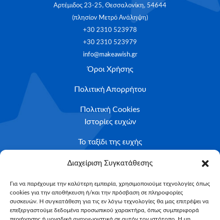
Αρτέμιδος 23-25, Θεσσαλονίκη, 54644
(πλησίον Μετρό Ανάληψη)
+30 2310 523978
+30 2310 523979
info@makeawish.gr
Όροι Χρήσης
Πολιτική Απορρήτου
Πολιτική Cookies
Ιστορίες ευχών
Το ταξίδι της ευχής
Κριτήρια Καταλληλότητας
Διαχείριση Συγκατάθεσης
Υποβολή Αιτήματος
Για να παρέχουμε την καλύτερη εμπειρία, χρησιμοποιούμε τεχνολογίες όπως
cookies για την αποθήκευση ή/και την πρόσβαση σε πληροφορίες
NEWSLETTER
συσκευών. Η συγκατάθεση για τις εν λόγω τεχνολογίες θα μας επιτρέψει να
Email*
επεξεργαστούμε δεδομένα προσωπικού χαρακτήρα, όπως συμπεριφορά
περιήγησης ή μοναδικά αναγνωριστικά σε αυτόν τον ιστότοπο. Η μη