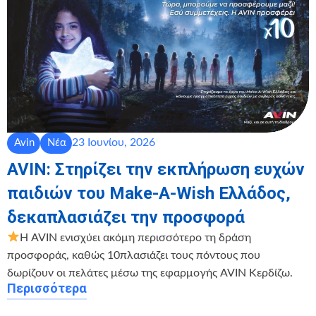
23 Ιουνίου, 2026
Avin
Νέα
AVIN: Στηρίζει την εκπλήρωση ευχών
παιδιών του Make-A-Wish Ελλάδος,
δεκαπλασιάζει την προσφορά
Η AVIN ενισχύει ακόμη περισσότερο τη δράση
προσφοράς, καθώς 10πλασιάζει τους πόντους που
δωρίζουν οι πελάτες μέσω της εφαρμογής AVIN Κερδίζω.
Περισσότερα