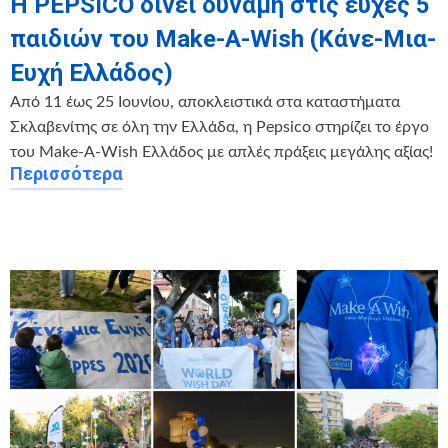
Η PEPSICO δίνει δύναμη στις ευχές 5
παιδιών του Make-A-Wish (Κάνε-Μια-
Ευχή Ελλάδος)
Από 11 έως 25 Ιουνίου, αποκλειστικά στα καταστήματα
Σκλαβενίτης σε όλη την Ελλάδα, η Pepsico στηρίζει το έργο
του Make-A-Wish Ελλάδος με απλές πράξεις μεγάλης αξίας!
Περισσότερα