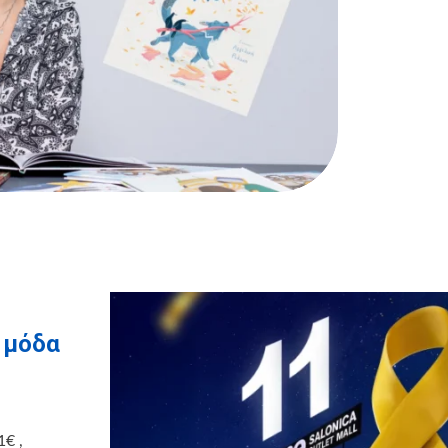
η μόδα
1€ ,