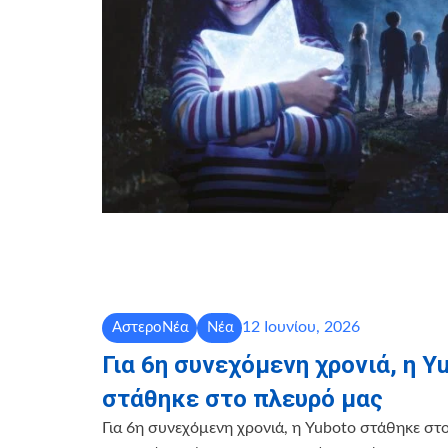
12 Ιουνίου, 2026
ΑστεροΝέα
Νέα
Για 6η συνεχόμενη χρονιά, η Y
στάθηκε στο πλευρό μας
Για 6η συνεχόμενη χρονιά, η Yuboto στάθηκε στ