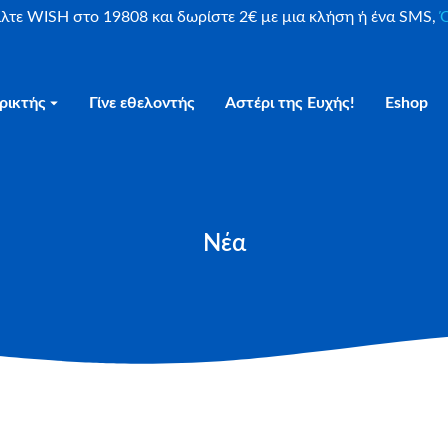
είλτε WISH στο 19808 και δωρίστε 2€ με μια κλήση ή ένα SMS,
Ο
ρικτής
Γίνε εθελοντής
Αστέρι της Ευχής!
Eshop
Νέα