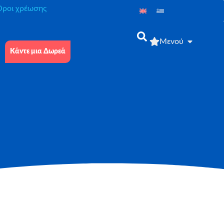
́ροι χρέωσης
Μενού
Κάντε μια Δωρεά