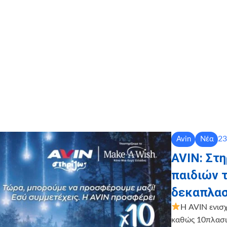
23
Avin
Νέα
AVIN: Στ
παιδιών 
δεκαπλασ
Η AVIN ενισ
καθώς 10πλασιά