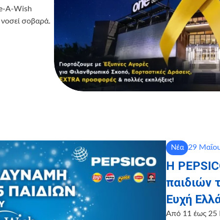
ke-A-Wish
 νοσεί σοβαρά.
29 Μαΐου
Νέα
Η PEPSICO
παιδιών 
Ευχή Ελλ
Από 11 έως 25 