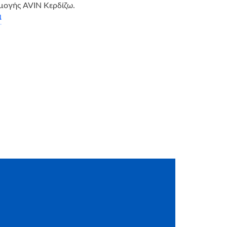
μογής AVIN Κερδίζω.
α