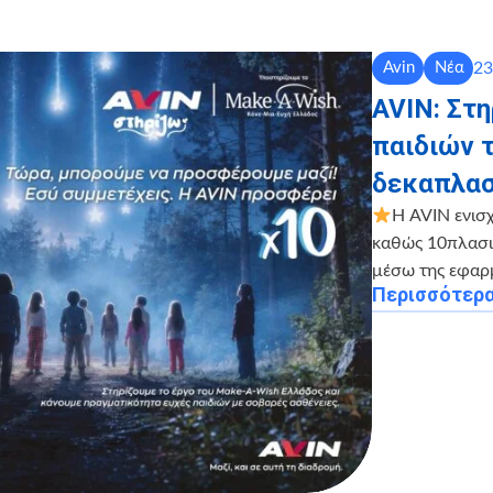
23
Avin
Νέα
AVIN: Στ
παιδιών 
δεκαπλασ
Η AVIN ενισ
καθώς 10πλασιά
μέσω της εφαρ
Περισσότερ