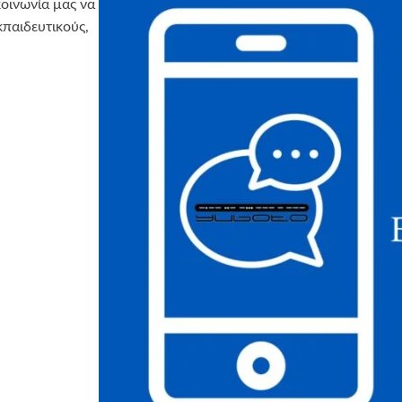
κοινωνία μας να
κπαιδευτικούς,