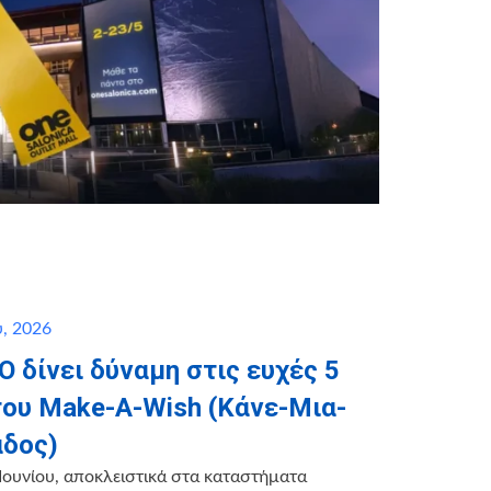
, 2026
 δίνει δύναμη στις ευχές 5
του Make-A-Wish (Κάνε-Μια-
άδος)
Ιουνίου, αποκλειστικά στα καταστήματα