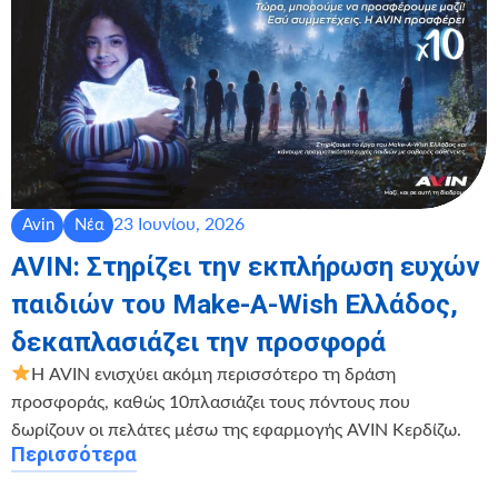
23 Ιουνίου, 2026
Avin
Νέα
AVIN: Στηρίζει την εκπλήρωση ευχών
παιδιών του Make-A-Wish Ελλάδος,
δεκαπλασιάζει την προσφορά
Η AVIN ενισχύει ακόμη περισσότερο τη δράση
προσφοράς, καθώς 10πλασιάζει τους πόντους που
δωρίζουν οι πελάτες μέσω της εφαρμογής AVIN Κερδίζω.
Περισσότερα