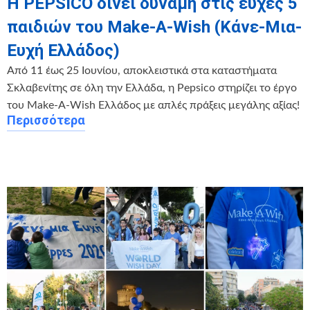
Η PEPSICO δίνει δύναμη στις ευχές 5
παιδιών του Make-A-Wish (Κάνε-Μια-
Ευχή Ελλάδος)
Από 11 έως 25 Ιουνίου, αποκλειστικά στα καταστήματα
Σκλαβενίτης σε όλη την Ελλάδα, η Pepsico στηρίζει το έργο
του Make-A-Wish Ελλάδος με απλές πράξεις μεγάλης αξίας!
Περισσότερα