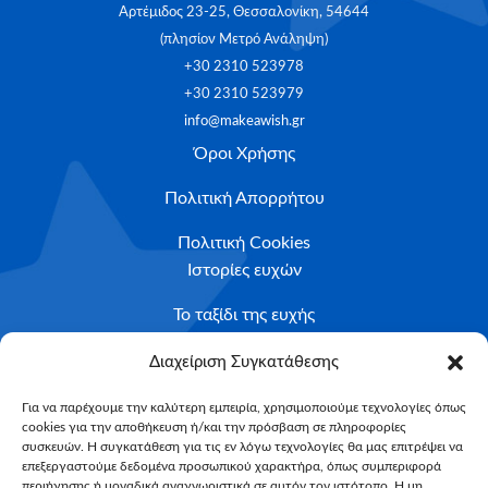
Αρτέμιδος 23-25, Θεσσαλονίκη, 54644
(πλησίον Μετρό Ανάληψη)
+30 2310 523978
+30 2310 523979
info@makeawish.gr
Όροι Χρήσης
Πολιτική Απορρήτου
Πολιτική Cookies
Ιστορίες ευχών
Το ταξίδι της ευχής
Κριτήρια Καταλληλότητας
Διαχείριση Συγκατάθεσης
Υποβολή Αιτήματος
Για να παρέχουμε την καλύτερη εμπειρία, χρησιμοποιούμε τεχνολογίες όπως
cookies για την αποθήκευση ή/και την πρόσβαση σε πληροφορίες
NEWSLETTER
συσκευών. Η συγκατάθεση για τις εν λόγω τεχνολογίες θα μας επιτρέψει να
Email*
επεξεργαστούμε δεδομένα προσωπικού χαρακτήρα, όπως συμπεριφορά
περιήγησης ή μοναδικά αναγνωριστικά σε αυτόν τον ιστότοπο. Η μη