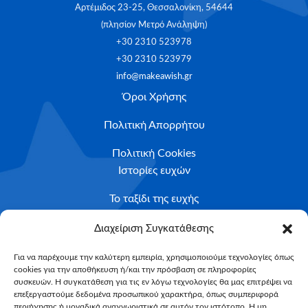
Αρτέμιδος 23-25, Θεσσαλονίκη, 54644
(πλησίον Μετρό Ανάληψη)
+30 2310 523978
+30 2310 523979
info@makeawish.gr
Όροι Χρήσης
Πολιτική Απορρήτου
Πολιτική Cookies
Ιστορίες ευχών
Το ταξίδι της ευχής
Κριτήρια Καταλληλότητας
Διαχείριση Συγκατάθεσης
Υποβολή Αιτήματος
Για να παρέχουμε την καλύτερη εμπειρία, χρησιμοποιούμε τεχνολογίες όπως
cookies για την αποθήκευση ή/και την πρόσβαση σε πληροφορίες
NEWSLETTER
συσκευών. Η συγκατάθεση για τις εν λόγω τεχνολογίες θα μας επιτρέψει να
Email*
επεξεργαστούμε δεδομένα προσωπικού χαρακτήρα, όπως συμπεριφορά
περιήγησης ή μοναδικά αναγνωριστικά σε αυτόν τον ιστότοπο. Η μη