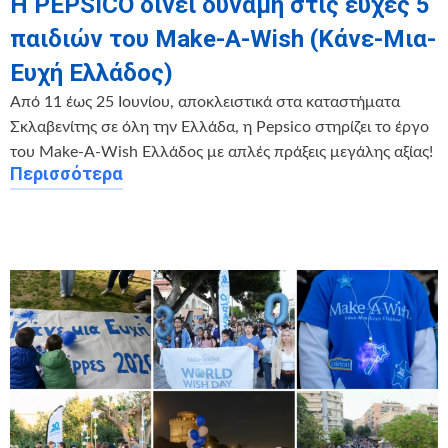
Η PEPSICO δίνει δύναμη στις ευχές 5
παιδιών του Make-A-Wish (Κάνε-Μια-
Ευχή Ελλάδος)
Από 11 έως 25 Ιουνίου, αποκλειστικά στα καταστήματα
Σκλαβενίτης σε όλη την Ελλάδα, η Pepsico στηρίζει το έργο
του Make-A-Wish Ελλάδος με απλές πράξεις μεγάλης αξίας!
Περισσότερα