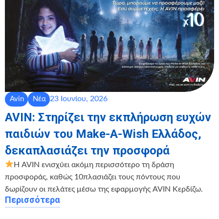
23 Ιουνίου, 2026
Avin
Νέα
AVIN: Στηρίζει την εκπλήρωση ευχών
παιδιών του Make-A-Wish Ελλάδος,
δεκαπλασιάζει την προσφορά
Η AVIN ενισχύει ακόμη περισσότερο τη δράση
προσφοράς, καθώς 10πλασιάζει τους πόντους που
δωρίζουν οι πελάτες μέσω της εφαρμογής AVIN Κερδίζω.
Περισσότερα