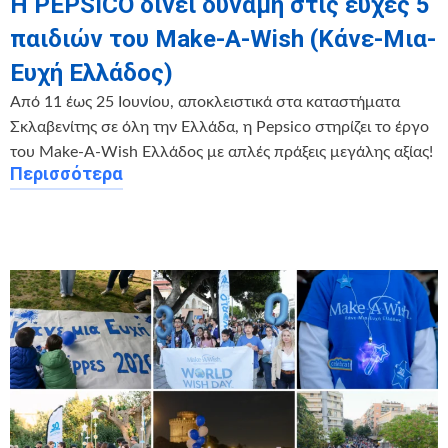
Η PEPSICO δίνει δύναμη στις ευχές 5
παιδιών του Make-A-Wish (Κάνε-Μια-
Ευχή Ελλάδος)
Από 11 έως 25 Ιουνίου, αποκλειστικά στα καταστήματα
Σκλαβενίτης σε όλη την Ελλάδα, η Pepsico στηρίζει το έργο
του Make-A-Wish Ελλάδος με απλές πράξεις μεγάλης αξίας!
Περισσότερα