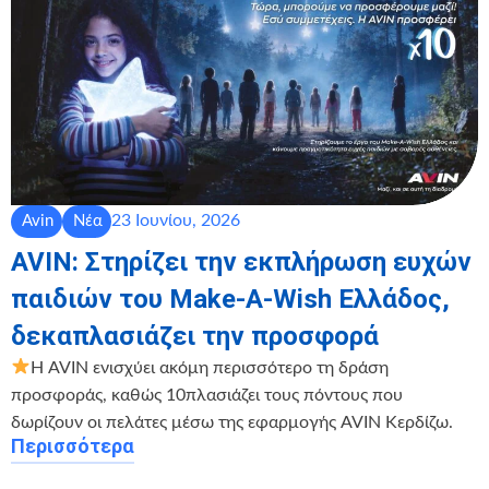
23 Ιουνίου, 2026
Avin
Νέα
AVIN: Στηρίζει την εκπλήρωση ευχών
παιδιών του Make-A-Wish Ελλάδος,
δεκαπλασιάζει την προσφορά
Η AVIN ενισχύει ακόμη περισσότερο τη δράση
προσφοράς, καθώς 10πλασιάζει τους πόντους που
δωρίζουν οι πελάτες μέσω της εφαρμογής AVIN Κερδίζω.
Περισσότερα