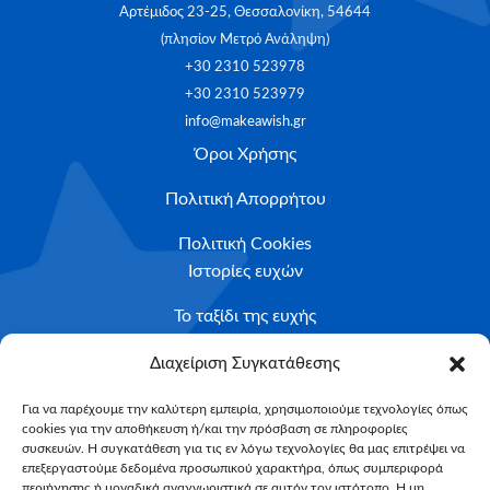
Αρτέμιδος 23-25, Θεσσαλονίκη, 54644
(πλησίον Μετρό Ανάληψη)
+30 2310 523978
+30 2310 523979
info@makeawish.gr
Όροι Χρήσης
Πολιτική Απορρήτου
Πολιτική Cookies
Ιστορίες ευχών
Το ταξίδι της ευχής
Κριτήρια Καταλληλότητας
Διαχείριση Συγκατάθεσης
Υποβολή Αιτήματος
Για να παρέχουμε την καλύτερη εμπειρία, χρησιμοποιούμε τεχνολογίες όπως
cookies για την αποθήκευση ή/και την πρόσβαση σε πληροφορίες
NEWSLETTER
συσκευών. Η συγκατάθεση για τις εν λόγω τεχνολογίες θα μας επιτρέψει να
Email*
επεξεργαστούμε δεδομένα προσωπικού χαρακτήρα, όπως συμπεριφορά
περιήγησης ή μοναδικά αναγνωριστικά σε αυτόν τον ιστότοπο. Η μη