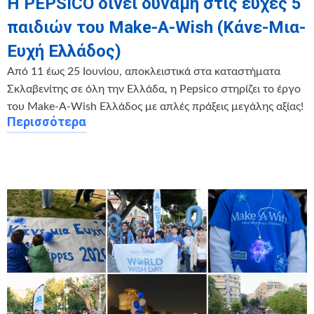
Η PEPSICO δίνει δύναμη στις ευχές 5
παιδιών του Make-A-Wish (Κάνε-Μια-
Ευχή Ελλάδος)
Από 11 έως 25 Ιουνίου, αποκλειστικά στα καταστήματα
Σκλαβενίτης σε όλη την Ελλάδα, η Pepsico στηρίζει το έργο
του Make-A-Wish Ελλάδος με απλές πράξεις μεγάλης αξίας!
Περισσότερα