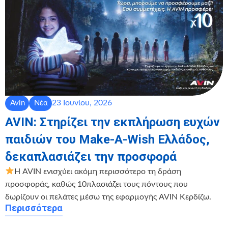
23 Ιουνίου, 2026
Avin
Νέα
AVIN: Στηρίζει την εκπλήρωση ευχών
παιδιών του Make-A-Wish Ελλάδος,
δεκαπλασιάζει την προσφορά
Η AVIN ενισχύει ακόμη περισσότερο τη δράση
προσφοράς, καθώς 10πλασιάζει τους πόντους που
δωρίζουν οι πελάτες μέσω της εφαρμογής AVIN Κερδίζω.
Περισσότερα