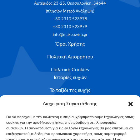
Αρτέμιδος 23-25, Θεσσαλονίκη, 54644
(πλησίον Μετρό Ανάληψη)
+30 2310 523978
+30 2310 523979
info@makeawish.gr
Όροι Χρήσης
Πολιτική Απορρήτου
Πολιτική Cookies
Ιστορίες ευχών
Το ταξίδι της ευχής
Κριτήρια Καταλληλότητας
Διαχείριση Συγκατάθεσης
Υποβολή Αιτήματος
Για να παρέχουμε την καλύτερη εμπειρία, χρησιμοποιούμε τεχνολογίες όπως
cookies για την αποθήκευση ή/και την πρόσβαση σε πληροφορίες
NEWSLETTER
συσκευών. Η συγκατάθεση για τις εν λόγω τεχνολογίες θα μας επιτρέψει να
Email*
επεξεργαστούμε δεδομένα προσωπικού χαρακτήρα, όπως συμπεριφορά
περιήγησης ή μοναδικά αναγνωριστικά σε αυτόν τον ιστότοπο. Η μη