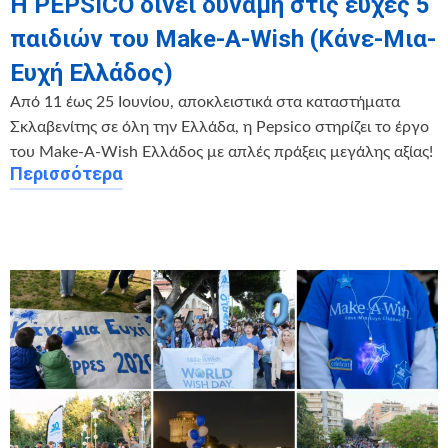
Η PEPSICO δίνει δύναμη στις ευχές 5
παιδιών του Make-A-Wish (Κάνε-Μια-
Ευχή Ελλάδος)
Από 11 έως 25 Ιουνίου, αποκλειστικά στα καταστήματα
Σκλαβενίτης σε όλη την Ελλάδα, η Pepsico στηρίζει το έργο
του Make-A-Wish Ελλάδος με απλές πράξεις μεγάλης αξίας!
Περισσότερα