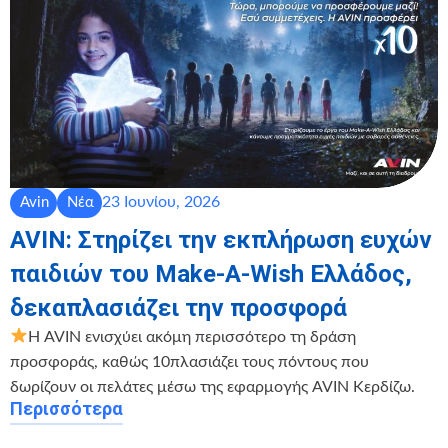
23 Ιουνίου, 2026
Avin
Νέα
AVIN: Στηρίζει την εκπλήρωση ευχών
παιδιών του Make-A-Wish Ελλάδος,
δεκαπλασιάζει την προσφορά
Η AVIN ενισχύει ακόμη περισσότερο τη δράση
προσφοράς, καθώς 10πλασιάζει τους πόντους που
δωρίζουν οι πελάτες μέσω της εφαρμογής AVIN Κερδίζω.
Περισσότερα