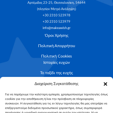
Αρτέμιδος 23-25, Θεσσαλονίκη, 54644
(πλησίον Μετρό Ανάληψη)
+30 2310 523978
+30 2310 523979
info@makeawish.gr
Όροι Χρήσης
Πολιτική Απορρήτου
Πολιτική Cookies
Ιστορίες ευχών
Το ταξίδι της ευχής
Κριτήρια Καταλληλότητας
Διαχείριση Συγκατάθεσης
Υποβολή Αιτήματος
Για να παρέχουμε την καλύτερη εμπειρία, χρησιμοποιούμε τεχνολογίες όπως
cookies για την αποθήκευση ή/και την πρόσβαση σε πληροφορίες
NEWSLETTER
συσκευών. Η συγκατάθεση για τις εν λόγω τεχνολογίες θα μας επιτρέψει να
Email*
επεξεργαστούμε δεδομένα προσωπικού χαρακτήρα, όπως συμπεριφορά
περιήγησης ή μοναδικά αναγνωριστικά σε αυτόν τον ιστότοπο. Η μη