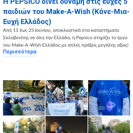
Η PEPSICO δίνει δύναμη στις ευχές 5
παιδιών του Make-A-Wish (Κάνε-Μια-
Ευχή Ελλάδος)
Από 11 έως 25 Ιουνίου, αποκλειστικά στα καταστήματα
Σκλαβενίτης σε όλη την Ελλάδα, η Pepsico στηρίζει το έργο
του Make-A-Wish Ελλάδος με απλές πράξεις μεγάλης αξίας!
Περισσότερα