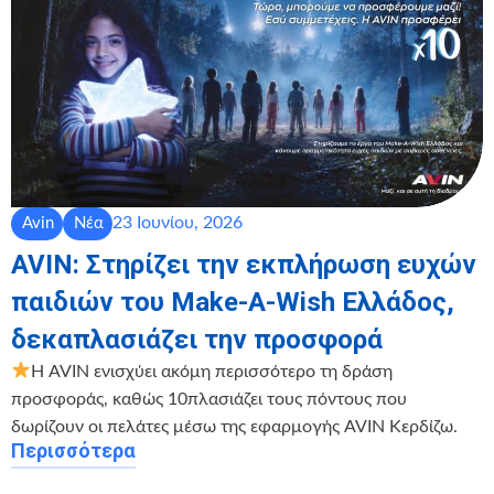
23 Ιουνίου, 2026
Avin
Νέα
AVIN: Στηρίζει την εκπλήρωση ευχών
παιδιών του Make-A-Wish Ελλάδος,
δεκαπλασιάζει την προσφορά
Η AVIN ενισχύει ακόμη περισσότερο τη δράση
προσφοράς, καθώς 10πλασιάζει τους πόντους που
δωρίζουν οι πελάτες μέσω της εφαρμογής AVIN Κερδίζω.
Περισσότερα