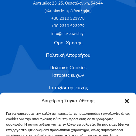
Αρτέμιδος 23-25, Θεσσαλονίκη, 54644
(πλησίον Μετρό Ανάληψη)
+30 2310 523978
+30 2310 523979
info@makeawish.gr
Όροι Χρήσης
Πολιτική Απορρήτου
Πολιτική Cookies
Ιστορίες ευχών
Το ταξίδι της ευχής
Κριτήρια Καταλληλότητας
Διαχείριση Συγκατάθεσης
Υποβολή Αιτήματος
Για να παρέχουμε την καλύτερη εμπειρία, χρησιμοποιούμε τεχνολογίες όπως
cookies για την αποθήκευση ή/και την πρόσβαση σε πληροφορίες
NEWSLETTER
συσκευών. Η συγκατάθεση για τις εν λόγω τεχνολογίες θα μας επιτρέψει να
Email*
επεξεργαστούμε δεδομένα προσωπικού χαρακτήρα, όπως συμπεριφορά
περιήγησης ή μοναδικά αναγνωριστικά σε αυτόν τον ιστότοπο. Η μη