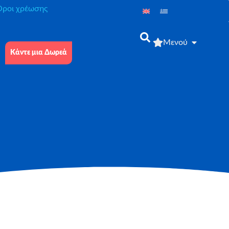
́ροι χρέωσης
Μενού
Κάντε μια Δωρεά