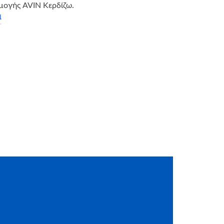
μογής AVIN Κερδίζω.
α