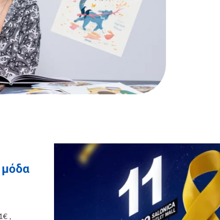
η μόδα
1€ ,