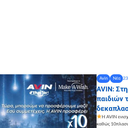
23
Avin
Νέα
AVIN: Στ
παιδιών 
δεκαπλασ
Η AVIN ενισ
καθώς 10πλασιά