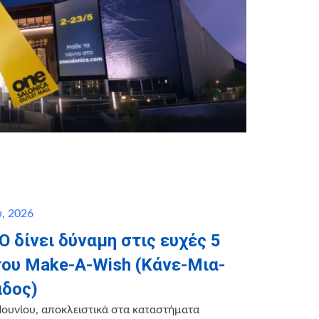
, 2026
 δίνει δύναμη στις ευχές 5
του Make-A-Wish (Κάνε-Μια-
άδος)
Ιουνίου, αποκλειστικά στα καταστήματα