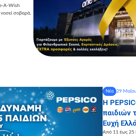
ke-A-Wish
 νοσεί σοβαρά.
29 Μαΐου
Νέα
Η PEPSICO
παιδιών 
Ευχή Ελλ
Από 11 έως 25 