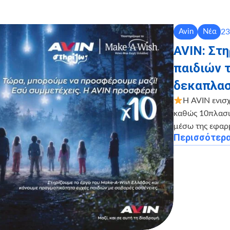
23
Avin
Νέα
AVIN: Στ
παιδιών 
δεκαπλασ
Η AVIN ενισ
καθώς 10πλασιά
μέσω της εφαρ
Περισσότερ