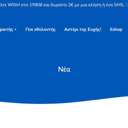
είλτε WISH στο 19808 και δωρίστε 2€ με μια κλήση ή ένα SMS,
Ο
ρικτής
Γίνε εθελοντής
Αστέρι της Ευχής!
Eshop
Νέα