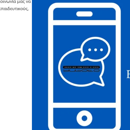
κοινωνία μας να
κπαιδευτικούς,