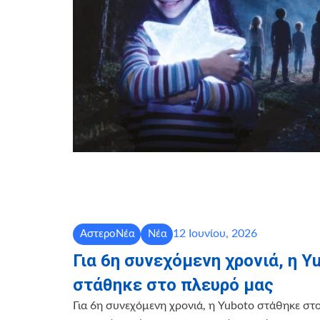
12 Ιουνίου, 2026
ΑστεροΝέα
Νέα
Για 6η συνεχόμενη χρονιά, η Y
στάθηκε στο πλευρό μας
Για 6η συνεχόμενη χρονιά, η Yuboto στάθηκε στ