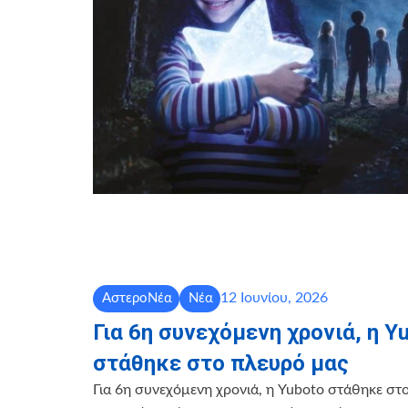
12 Ιουνίου, 2026
ΑστεροΝέα
Νέα
Για 6η συνεχόμενη χρονιά, η Y
στάθηκε στο πλευρό μας
Για 6η συνεχόμενη χρονιά, η Yuboto στάθηκε στ