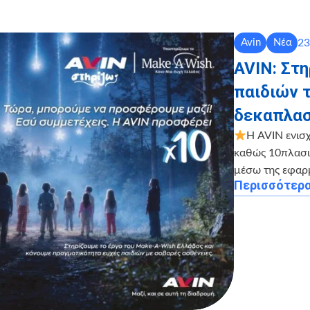
23
Avin
Νέα
AVIN: Στ
παιδιών 
δεκαπλασ
Η AVIN ενισ
καθώς 10πλασιά
μέσω της εφαρ
Περισσότερ