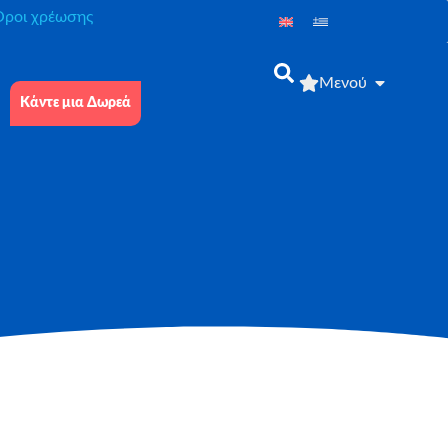
́ροι χρέωσης
Μενού
Κάντε μια Δωρεά