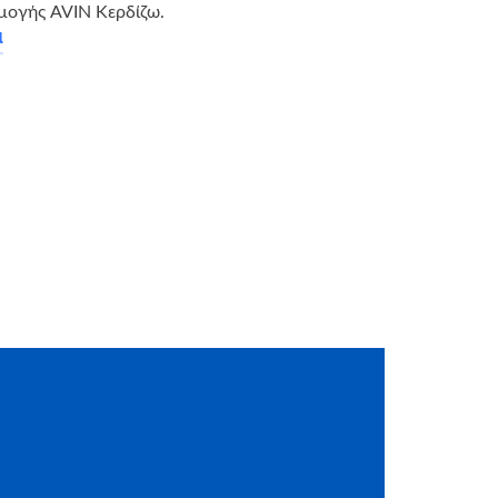
μογής AVIN Κερδίζω.
α