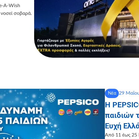
ke-A-Wish
 νοσεί σοβαρά.
29 Μαΐου
Νέα
Η PEPSICO
παιδιών 
Ευχή Ελλ
Από 11 έως 25 