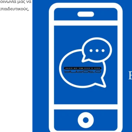
κοινωνία μας να
κπαιδευτικούς,