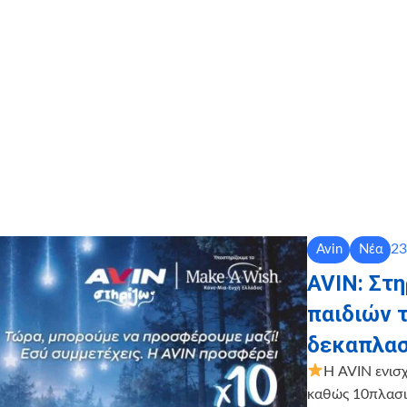
23
Avin
Νέα
AVIN: Στ
παιδιών 
δεκαπλασ
Η AVIN ενισ
καθώς 10πλασιά