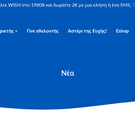
είλτε WISH στο 19808 και δωρίστε 2€ με μια κλήση ή ένα SMS,
Ο
ρικτής
Γίνε εθελοντής
Αστέρι της Ευχής!
Eshop
Νέα