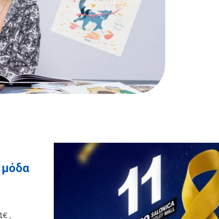
η μόδα
1€ ,