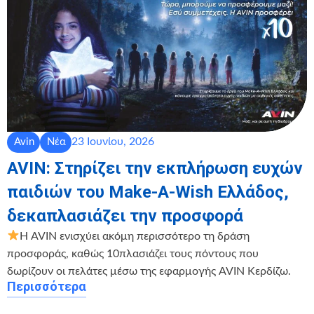
23 Ιουνίου, 2026
Avin
Νέα
AVIN: Στηρίζει την εκπλήρωση ευχών
παιδιών του Make-A-Wish Ελλάδος,
δεκαπλασιάζει την προσφορά
Η AVIN ενισχύει ακόμη περισσότερο τη δράση
προσφοράς, καθώς 10πλασιάζει τους πόντους που
δωρίζουν οι πελάτες μέσω της εφαρμογής AVIN Κερδίζω.
Περισσότερα