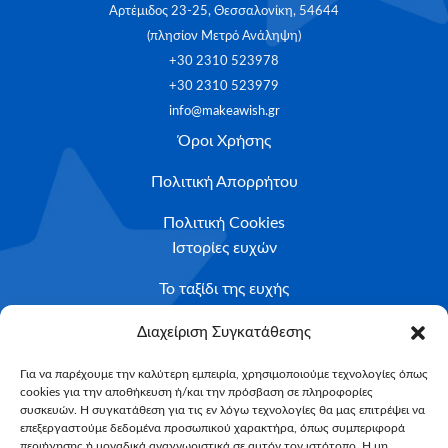
Αρτέμιδος 23-25, Θεσσαλονίκη, 54644
(πλησίον Μετρό Ανάληψη)
+30 2310 523978
+30 2310 523979
info@makeawish.gr
Όροι Χρήσης
Πολιτική Απορρήτου
Πολιτική Cookies
Ιστορίες ευχών
Το ταξίδι της ευχής
Κριτήρια Καταλληλότητας
Διαχείριση Συγκατάθεσης
Υποβολή Αιτήματος
Για να παρέχουμε την καλύτερη εμπειρία, χρησιμοποιούμε τεχνολογίες όπως
cookies για την αποθήκευση ή/και την πρόσβαση σε πληροφορίες
NEWSLETTER
συσκευών. Η συγκατάθεση για τις εν λόγω τεχνολογίες θα μας επιτρέψει να
Email*
επεξεργαστούμε δεδομένα προσωπικού χαρακτήρα, όπως συμπεριφορά
περιήγησης ή μοναδικά αναγνωριστικά σε αυτόν τον ιστότοπο. Η μη